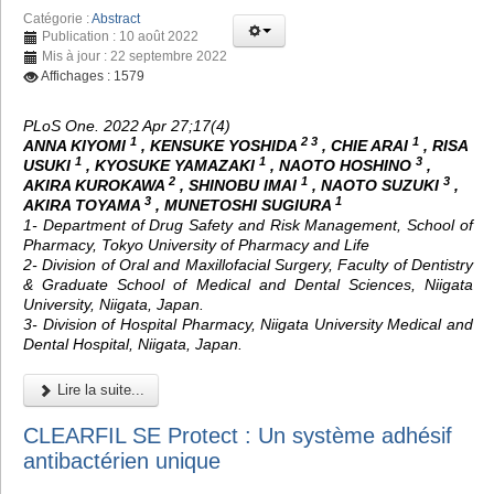
Catégorie :
Abstract
Publication : 10 août 2022
Mis à jour : 22 septembre 2022
Affichages : 1579
PLoS One. 2022 Apr 27;17(4)
1
2 3
1
ANNA KIYOMI
, KENSUKE YOSHIDA
, CHIE ARAI
, RISA
1
1
3
USUKI
, KYOSUKE YAMAZAKI
, NAOTO HOSHINO
,
2
1
3
AKIRA KUROKAWA
, SHINOBU IMAI
, NAOTO SUZUKI
,
3
1
AKIRA TOYAMA
, MUNETOSHI SUGIURA
1- Department of Drug Safety and Risk Management, School of
Pharmacy, Tokyo University of Pharmacy and Life
2- Division of Oral and Maxillofacial Surgery, Faculty of Dentistry
& Graduate School of Medical and Dental Sciences, Niigata
University, Niigata, Japan.
3- Division of Hospital Pharmacy, Niigata University Medical and
Dental Hospital, Niigata, Japan.
Lire la suite...
CLEARFIL SE Protect : Un système adhésif
antibactérien unique