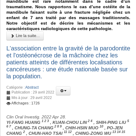
mandibule est rare notamment dans le cadre d’un
traumatisme. Nous rapportons le cas d’une ostéite de la
mandibule faisant suite à une fracture négligée chez un
enfant de 7 ans traité par des massages traditionnels.
Notre objectif est de décrire les mécanismes et les
caractéristiques radiologiques de cette pathologie.
Lire la suite...
L'association entre la gravité de la parodontite
et l'ostéonécrose de la mâchoire chez les
patients atteints de différentes localisations
cancéreuses : une étude nationale basée sur
la population.
Catégorie :
Abstract
Publication : 29 avril 2022
Mis à jour : 29 avril 2022
Affichages : 1726
Clin Oral Investig. 2022 Apr 28.
1 2 3
2 4
5
YI-FANG HUANG
, KUAN-CHOU LIN
, SHIH-PING LIU
6 7
2 8 9
10
, CHUNG-TA CHANG
, CHIH-HSIN MUO
, PO-JEN
2
11 12
13 14 15
CHANG
, CHUN-HAO TSAI
, CHING-ZONG WU