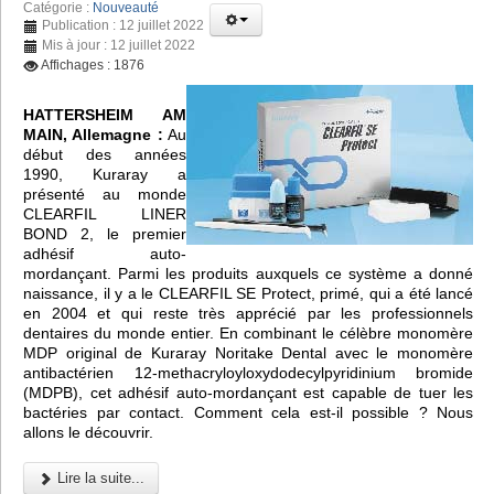
Catégorie :
Nouveauté
Publication : 12 juillet 2022
Mis à jour : 12 juillet 2022
Affichages : 1876
HATTERSHEIM AM
MAIN, Allemagne :
Au
début des années
1990, Kuraray a
présenté au monde
CLEARFIL LINER
BOND 2, le premier
adhésif auto-
mordançant. Parmi les produits auxquels ce système a donné
naissance, il y a le CLEARFIL SE Protect, primé, qui a été lancé
en 2004 et qui reste très apprécié par les professionnels
dentaires du monde entier. En combinant le célèbre monomère
MDP original de Kuraray Noritake Dental avec le monomère
antibactérien 12-methacryloyloxydodecylpyridinium bromide
(MDPB), cet adhésif auto-mordançant est capable de tuer les
bactéries par contact. Comment cela est-il possible ? Nous
allons le découvrir.
Lire la suite...