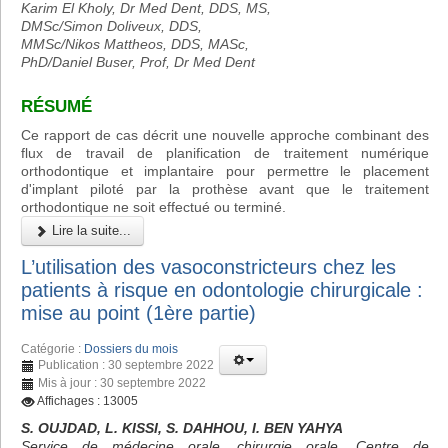
Karim El Kholy, Dr Med Dent, DDS, MS,
DMSc/Simon Doliveux, DDS,
MMSc/Nikos Mattheos, DDS, MASc,
PhD/Daniel Buser, Prof, Dr Med Dent
RÉSUMÉ
Ce rapport de cas décrit une nouvelle approche combinant des
flux de travail de planification de traitement numérique
orthodontique et implantaire pour permettre le placement
d'implant piloté par la prothèse avant que le traitement
orthodontique ne soit effectué ou terminé.
Lire la suite...
L’utilisation des vasoconstricteurs chez les
patients à risque en odontologie chirurgicale :
mise au point (1ère partie)
Catégorie :
Dossiers du mois
Publication : 30 septembre 2022
Mis à jour : 30 septembre 2022
Affichages : 13005
S. OUJDAD, L. KISSI, S. DAHHOU, I. BEN YAHYA
Service de médecine orale, chirurgie orale, Centre de