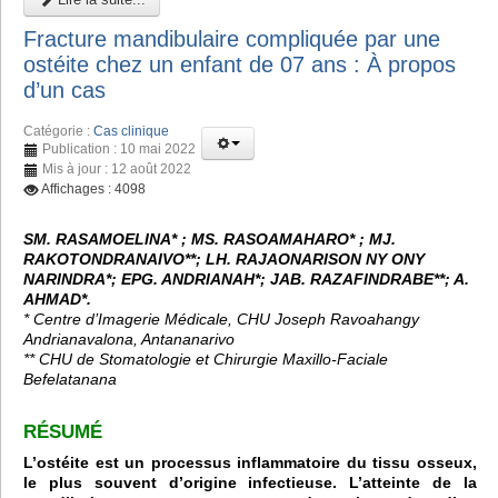
Fracture mandibulaire compliquée par une
ostéite chez un enfant de 07 ans : À propos
d’un cas
Catégorie :
Cas clinique
Publication : 10 mai 2022
Mis à jour : 12 août 2022
Affichages : 4098
SM. RASAMOELINA* ; MS. RASOAMAHARO* ; MJ.
RAKOTONDRANAIVO**; LH. RAJAONARISON NY ONY
NARINDRA*; EPG. ANDRIANAH*; JAB. RAZAFINDRABE**; A.
AHMAD*.
* Centre d’Imagerie Médicale, CHU Joseph Ravoahangy
Andrianavalona, Antananarivo
** CHU de Stomatologie et Chirurgie Maxillo-Faciale
Befelatanana
RÉSUMÉ
L’ostéite est un processus inflammatoire du tissu osseux,
le plus souvent d’origine infectieuse. L’atteinte de la