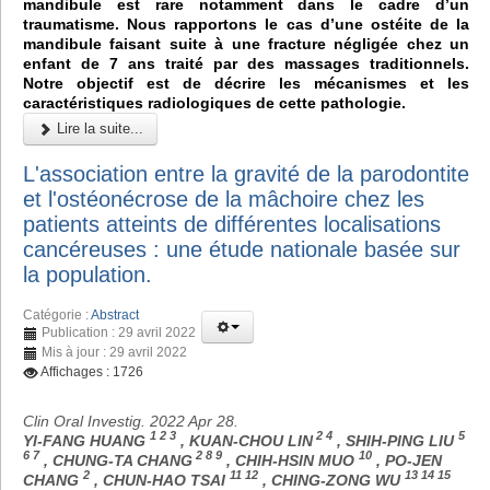
mandibule est rare notamment dans le cadre d’un
traumatisme. Nous rapportons le cas d’une ostéite de la
mandibule faisant suite à une fracture négligée chez un
enfant de 7 ans traité par des massages traditionnels.
Notre objectif est de décrire les mécanismes et les
caractéristiques radiologiques de cette pathologie.
Lire la suite...
L'association entre la gravité de la parodontite
et l'ostéonécrose de la mâchoire chez les
patients atteints de différentes localisations
cancéreuses : une étude nationale basée sur
la population.
Catégorie :
Abstract
Publication : 29 avril 2022
Mis à jour : 29 avril 2022
Affichages : 1726
Clin Oral Investig. 2022 Apr 28.
1 2 3
2 4
5
YI-FANG HUANG
, KUAN-CHOU LIN
, SHIH-PING LIU
6 7
2 8 9
10
, CHUNG-TA CHANG
, CHIH-HSIN MUO
, PO-JEN
2
11 12
13 14 15
CHANG
, CHUN-HAO TSAI
, CHING-ZONG WU