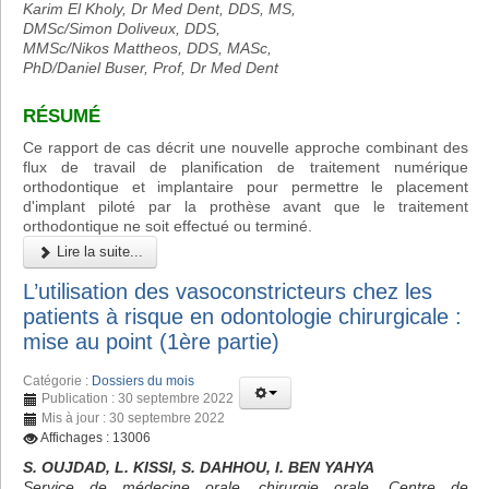
Karim El Kholy, Dr Med Dent, DDS, MS,
DMSc/Simon Doliveux, DDS,
MMSc/Nikos Mattheos, DDS, MASc,
PhD/Daniel Buser, Prof, Dr Med Dent
RÉSUMÉ
Ce rapport de cas décrit une nouvelle approche combinant des
flux de travail de planification de traitement numérique
orthodontique et implantaire pour permettre le placement
d'implant piloté par la prothèse avant que le traitement
orthodontique ne soit effectué ou terminé.
Lire la suite...
L’utilisation des vasoconstricteurs chez les
patients à risque en odontologie chirurgicale :
mise au point (1ère partie)
Catégorie :
Dossiers du mois
Publication : 30 septembre 2022
Mis à jour : 30 septembre 2022
Affichages : 13006
S. OUJDAD, L. KISSI, S. DAHHOU, I. BEN YAHYA
Service de médecine orale, chirurgie orale, Centre de