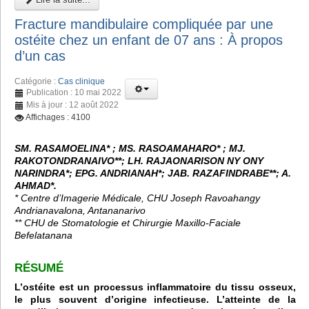
Fracture mandibulaire compliquée par une
ostéite chez un enfant de 07 ans : À propos
d’un cas
Catégorie :
Cas clinique
Publication : 10 mai 2022
Mis à jour : 12 août 2022
Affichages : 4100
SM. RASAMOELINA* ; MS. RASOAMAHARO* ; MJ.
RAKOTONDRANAIVO**; LH. RAJAONARISON NY ONY
NARINDRA*; EPG. ANDRIANAH*; JAB. RAZAFINDRABE**; A.
AHMAD*.
* Centre d’Imagerie Médicale, CHU Joseph Ravoahangy
Andrianavalona, Antananarivo
** CHU de Stomatologie et Chirurgie Maxillo-Faciale
Befelatanana
RÉSUMÉ
L’ostéite est un processus inflammatoire du tissu osseux,
le plus souvent d’origine infectieuse. L’atteinte de la