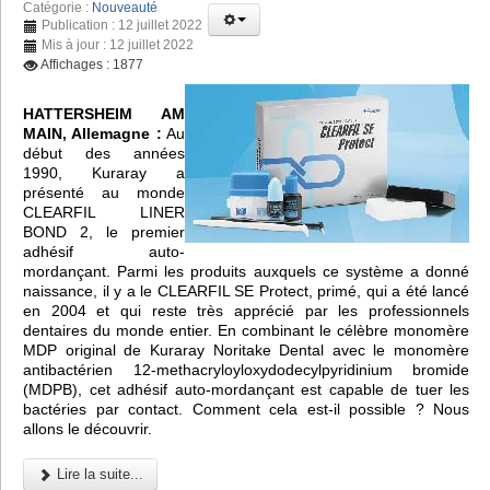
Catégorie :
Nouveauté
Publication : 12 juillet 2022
Mis à jour : 12 juillet 2022
Affichages : 1877
HATTERSHEIM AM
MAIN, Allemagne :
Au
début des années
1990, Kuraray a
présenté au monde
CLEARFIL LINER
BOND 2, le premier
adhésif auto-
mordançant. Parmi les produits auxquels ce système a donné
naissance, il y a le CLEARFIL SE Protect, primé, qui a été lancé
en 2004 et qui reste très apprécié par les professionnels
dentaires du monde entier. En combinant le célèbre monomère
MDP original de Kuraray Noritake Dental avec le monomère
antibactérien 12-methacryloyloxydodecylpyridinium bromide
(MDPB), cet adhésif auto-mordançant est capable de tuer les
bactéries par contact. Comment cela est-il possible ? Nous
allons le découvrir.
Lire la suite...