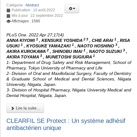
Catégorie :
Abstract
Publication : 10 août 2022
Mis à jour : 22 septembre 2022
Affichages : 1580
PLoS One. 2022 Apr 27;17(4)
1
2 3
1
ANNA KIYOMI
, KENSUKE YOSHIDA
, CHIE ARAI
, RISA
1
1
3
USUKI
, KYOSUKE YAMAZAKI
, NAOTO HOSHINO
,
2
1
3
AKIRA KUROKAWA
, SHINOBU IMAI
, NAOTO SUZUKI
,
3
1
AKIRA TOYAMA
, MUNETOSHI SUGIURA
1- Department of Drug Safety and Risk Management, School of
Pharmacy, Tokyo University of Pharmacy and Life
2- Division of Oral and Maxillofacial Surgery, Faculty of Dentistry
& Graduate School of Medical and Dental Sciences, Niigata
University, Niigata, Japan.
3- Division of Hospital Pharmacy, Niigata University Medical and
Dental Hospital, Niigata, Japan.
Lire la suite...
CLEARFIL SE Protect : Un système adhésif
antibactérien unique