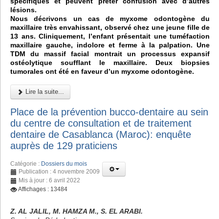
spécifiques et peuvent prêter confusion avec d’autres
lésions.
Nous décrivons un cas de myxome odontogène du
maxillaire très envahissant, observé chez une jeune fille de
13 ans. Cliniquement, l’enfant présentait une tuméfaction
maxillaire gauche, indolore et ferme à la palpation. Une
TDM du massif facial montrait un processus expansif
ostéolytique soufflant le maxillaire. Deux biopsies
tumorales ont été en faveur d’un myxome odontogène.
Lire la suite...
Place de la prévention bucco-dentaire au sein
du centre de consultation et de traitement
dentaire de Casablanca (Maroc): enquête
auprès de 129 praticiens
Catégorie :
Dossiers du mois
Publication : 4 novembre 2009
Mis à jour : 6 avril 2022
Affichages : 13484
Z. AL JALIL, M. HAMZA M., S. EL ARABI.