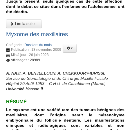
Jusqu’à présent, seuls quelques cas de cette affection,
dont le début se situe dans l’enfance ou l’adolescence, ont
été décrits.
Lire la suite...
Myxome des maxillaires
Catégorie :
Dossiers du mois
Publication : 13 novembre 2009
Mis à jour : 26 juin 2023
Affichages : 28989
A. NAJI, A. BENJELLOUN, A. CHEKKOURY-IDRISSI.
Service de Stomatologie et de Chirurgie Maxillo-Faciale
Hôpital 20 Août 1953 – C.H.U. de Casablanca (Maroc)
Université Hassan II
R
É
SUMÉ
Le myxome est une variété rare des tumeurs bénignes des
maxillaires, dont l’origine serait le mésenchyme
embryonnaire du follicule dentaire. Les manifestations
cliniques et radiologiques sont variables et non