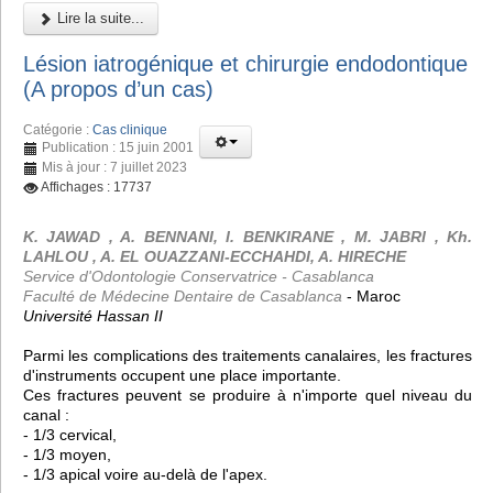
Lire la suite...
Lésion iatrogénique et chirurgie endodontique
(A propos d’un cas)
Catégorie :
Cas clinique
Publication : 15 juin 2001
Mis à jour : 7 juillet 2023
Affichages : 17737
K. JAWAD , A. BENNANI, I. BENKIRANE , M. JABRI , Kh.
LAHLOU , A. EL OUAZZANI-ECCHAHDI, A. HIRECHE
Service d'Odontologie Conservatrice - Casablanca
Faculté de Médecine Dentaire de Casablanca
- Maroc
Université Hassan II
Parmi les complications des traitements canalaires, les fractures
d'instruments occupent une place importante.
Ces fractures peuvent se produire à n'importe quel niveau du
canal :
- 1/3 cervical,
- 1/3 moyen,
- 1/3 apical voire au-delà de l'apex.