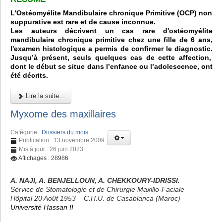
L'Ostéomyélite Mandibulaire chronique Primitive (OCP) non
suppurative est rare et de cause inconnue.
Les auteurs décrivent un cas rare d'ostéomyélite
mandibulaire chronique primitive chez une fille de 6 ans,
l'examen histologique a permis de confirmer le diagnostic.
Jusqu’à présent, seuls quelques cas de cette affection,
dont le début se situe dans l’enfance ou l’adolescence, ont
été décrits.
Lire la suite...
Myxome des maxillaires
Catégorie :
Dossiers du mois
Publication : 13 novembre 2009
Mis à jour : 26 juin 2023
Affichages : 28986
A. NAJI, A. BENJELLOUN, A. CHEKKOURY-IDRISSI.
Service de Stomatologie et de Chirurgie Maxillo-Faciale
Hôpital 20 Août 1953 – C.H.U. de Casablanca (Maroc)
Université Hassan II