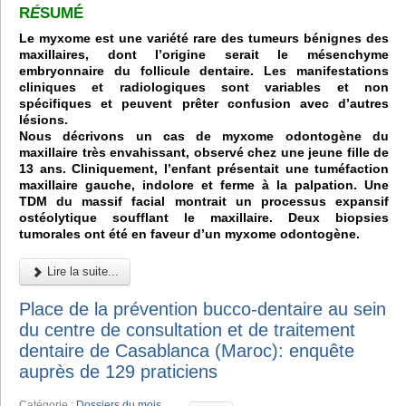
R
É
SUMÉ
Le myxome est une variété rare des tumeurs bénignes des
maxillaires, dont l’origine serait le mésenchyme
embryonnaire du follicule dentaire. Les manifestations
cliniques et radiologiques sont variables et non
spécifiques et peuvent prêter confusion avec d’autres
lésions.
Nous décrivons un cas de myxome odontogène du
maxillaire très envahissant, observé chez une jeune fille de
13 ans. Cliniquement, l’enfant présentait une tuméfaction
maxillaire gauche, indolore et ferme à la palpation. Une
TDM du massif facial montrait un processus expansif
ostéolytique soufflant le maxillaire. Deux biopsies
tumorales ont été en faveur d’un myxome odontogène.
Lire la suite...
Place de la prévention bucco-dentaire au sein
du centre de consultation et de traitement
dentaire de Casablanca (Maroc): enquête
auprès de 129 praticiens
Catégorie :
Dossiers du mois