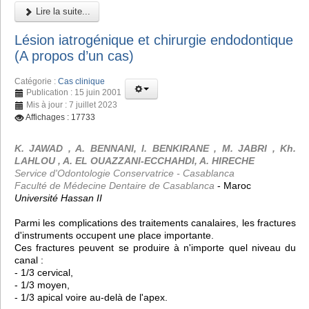
Lire la suite...
Lésion iatrogénique et chirurgie endodontique
(A propos d’un cas)
Catégorie :
Cas clinique
Publication : 15 juin 2001
Mis à jour : 7 juillet 2023
Affichages : 17733
K. JAWAD , A. BENNANI, I. BENKIRANE , M. JABRI , Kh.
LAHLOU , A. EL OUAZZANI-ECCHAHDI, A. HIRECHE
Service d'Odontologie Conservatrice - Casablanca
Faculté de Médecine Dentaire de Casablanca
- Maroc
Université Hassan II
Parmi les complications des traitements canalaires, les fractures
d'instruments occupent une place importante.
Ces fractures peuvent se produire à n'importe quel niveau du
canal :
- 1/3 cervical,
- 1/3 moyen,
- 1/3 apical voire au-delà de l'apex.