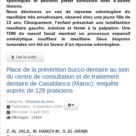
spécifiques et peuvent prêter confusion avec d’autres
lésions.
Nous décrivons un cas de myxome odontogène du
maxillaire très envahissant, observé chez une jeune fille de
13 ans. Cliniquement, l’enfant présentait une tuméfaction
maxillaire gauche, indolore et ferme à la palpation. Une
TDM du massif facial montrait un processus expansif
ostéolytique soufflant le maxillaire. Deux biopsies
tumorales ont été en faveur d’un myxome odontogène.
Lire la suite...
Place de la prévention bucco-dentaire au sein
du centre de consultation et de traitement
dentaire de Casablanca (Maroc): enquête
auprès de 129 praticiens
Catégorie :
Dossiers du mois
Publication : 4 novembre 2009
Mis à jour : 6 avril 2022
Affichages : 13484
Z. AL JALIL, M. HAMZA M., S. EL ARABI.