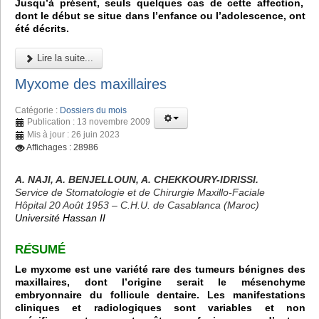
Jusqu’à présent, seuls quelques cas de cette affection,
dont le début se situe dans l’enfance ou l’adolescence, ont
été décrits.
Lire la suite...
Myxome des maxillaires
Catégorie :
Dossiers du mois
Publication : 13 novembre 2009
Mis à jour : 26 juin 2023
Affichages : 28986
A. NAJI, A. BENJELLOUN, A. CHEKKOURY-IDRISSI.
Service de Stomatologie et de Chirurgie Maxillo-Faciale
Hôpital 20 Août 1953 – C.H.U. de Casablanca (Maroc)
Université Hassan II
R
É
SUMÉ
Le myxome est une variété rare des tumeurs bénignes des
maxillaires, dont l’origine serait le mésenchyme
embryonnaire du follicule dentaire. Les manifestations
cliniques et radiologiques sont variables et non