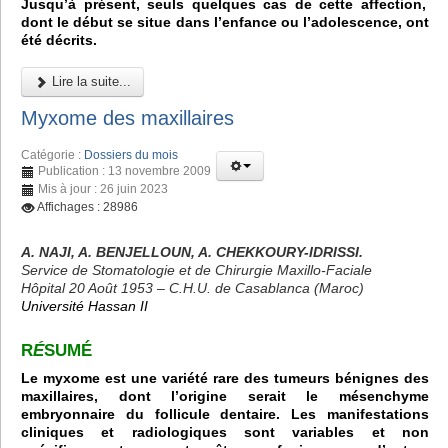
Jusqu’à présent, seuls quelques cas de cette affection,
dont le début se situe dans l’enfance ou l’adolescence, ont
été décrits.
Lire la suite...
Myxome des maxillaires
Catégorie :
Dossiers du mois
Publication : 13 novembre 2009
Mis à jour : 26 juin 2023
Affichages : 28986
A. NAJI, A. BENJELLOUN, A. CHEKKOURY-IDRISSI.
Service de Stomatologie et de Chirurgie Maxillo-Faciale
Hôpital 20 Août 1953 – C.H.U. de Casablanca (Maroc)
Université Hassan II
R
É
SUMÉ
Le myxome est une variété rare des tumeurs bénignes des
maxillaires, dont l’origine serait le mésenchyme
embryonnaire du follicule dentaire. Les manifestations
cliniques et radiologiques sont variables et non