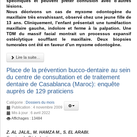
spécifiques et peuvent prêter confusion avec d’autres
lésions.
Nous décrivons un cas de myxome odontogène du
maxillaire très envahissant, observé chez une jeune fille de
13 ans. Cliniquement, l’enfant présentait une tuméfaction
maxillaire gauche, indolore et ferme à la palpation. Une
TDM du massif facial montrait un processus expansif
ostéolytique soufflant le maxillaire. Deux biopsies
tumorales ont été en faveur d’un myxome odontogène.
Lire la suite...
Place de la prévention bucco-dentaire au sein
du centre de consultation et de traitement
dentaire de Casablanca (Maroc): enquête
auprès de 129 praticiens
Catégorie :
Dossiers du mois
Publication : 4 novembre 2009
Mis à jour : 6 avril 2022
Affichages : 13484
Z. AL JALIL, M. HAMZA M., S. EL ARABI.