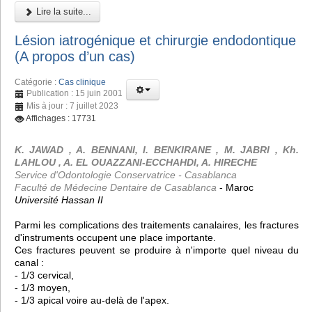
Lire la suite...
Lésion iatrogénique et chirurgie endodontique
(A propos d’un cas)
Catégorie :
Cas clinique
Publication : 15 juin 2001
Mis à jour : 7 juillet 2023
Affichages : 17731
K. JAWAD , A. BENNANI, I. BENKIRANE , M. JABRI , Kh.
LAHLOU , A. EL OUAZZANI-ECCHAHDI, A. HIRECHE
Service d'Odontologie Conservatrice - Casablanca
Faculté de Médecine Dentaire de Casablanca
- Maroc
Université Hassan II
Parmi les complications des traitements canalaires, les fractures
d'instruments occupent une place importante.
Ces fractures peuvent se produire à n'importe quel niveau du
canal :
- 1/3 cervical,
- 1/3 moyen,
- 1/3 apical voire au-delà de l'apex.