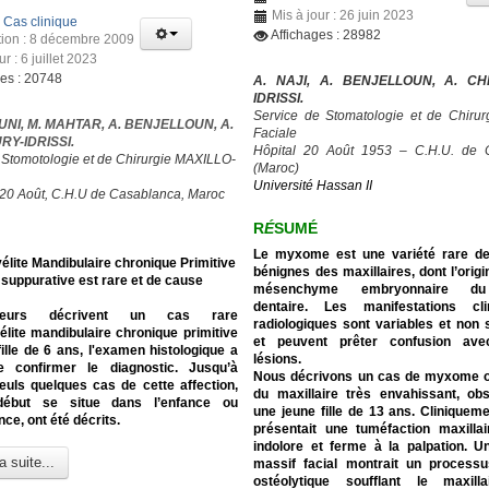
Mis à jour : 26 juin 2023
:
Cas clinique
Affichages : 28982
tion : 8 décembre 2009
ur : 6 juillet 2023
ges : 20748
A. NAJI, A. BENJELLOUN, A. C
IDRISSI.
Service de Stomatologie et de Chirurg
UNI, M. MAHTAR, A. BENJELLOUN, A.
Faciale
Y-IDRISSI.
Hôpital 20 Août 1953 – C.H.U. de 
 Stomotologie et de Chirurgie MAXILLO-
(Maroc)
Université Hassan II
 20 Août, C.H.U de Casablanca, Maroc
R
É
SUMÉ
Le myxome est une variété rare d
lite Mandibulaire chronique Primitive
bénignes des maxillaires, dont l’origi
suppurative est rare et de cause
mésenchyme embryonnaire du 
dentaire. Les manifestations cl
eurs décrivent un cas rare
radiologiques sont variables et non 
lite mandibulaire chronique primitive
et peuvent prêter confusion ave
ille de 6 ans, l'examen histologique a
lésions.
 confirmer le diagnostic.
Jusqu’à
Nous décrivons un cas de myxome 
euls quelques cas de cette affection,
du maxillaire très envahissant, ob
début se situe dans l’enfance ou
une jeune fille de 13 ans. Cliniquemen
nce, ont été décrits.
présentait une tuméfaction maxilla
indolore et ferme à la palpation. 
a suite...
massif facial montrait un processu
ostéolytique soufflant le maxill