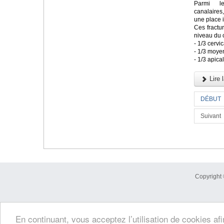
Parmi le
canalaires
une place 
Ces fractu
niveau du 
- 1/3 cervic
- 1/3 moye
- 1/3 apica
Lire l
DÉBUT
Suivant
Copyright 
En continuant, vous acceptez l’utilisation de cookies af