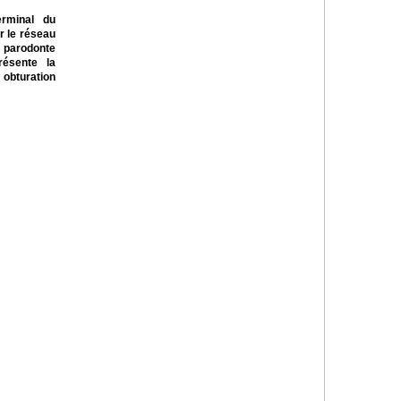
terminal du
r le réseau
 parodonte
résente la
 obturation