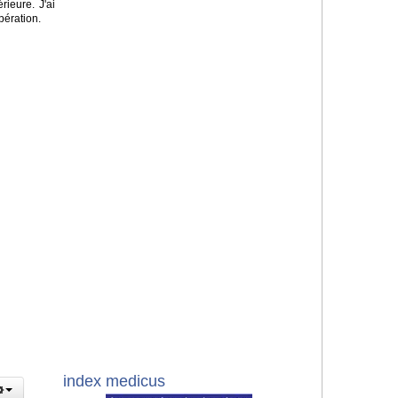
rieure. J'ai
pération.
index medicus