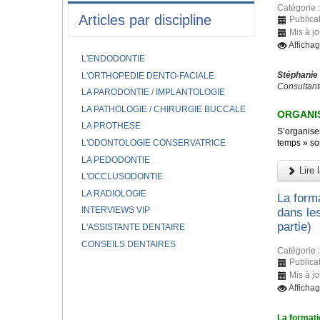
Catégorie 
Articles par discipline
Publicat
Mis à jo
Afficha
L'ENDODONTIE
Stéphanie
L'ORTHOPEDIE DENTO-FACIALE
Consultant
LA PARODONTIE / IMPLANTOLOGIE
LA PATHOLOGIE / CHIRURGIE BUCCALE
ORGANIS
LA PROTHESE
S’organiser
L'ODONTOLOGIE CONSERVATRICE
temps » son
LA PEDODONTIE
Lire l
L'OCCLUSODONTIE
LA RADIOLOGIE
La forma
INTERVIEWS VIP
dans le
partie)
L'ASSISTANTE DENTAIRE
CONSEILS DENTAIRES
Catégorie 
Publicat
Mis à j
Afficha
La formati