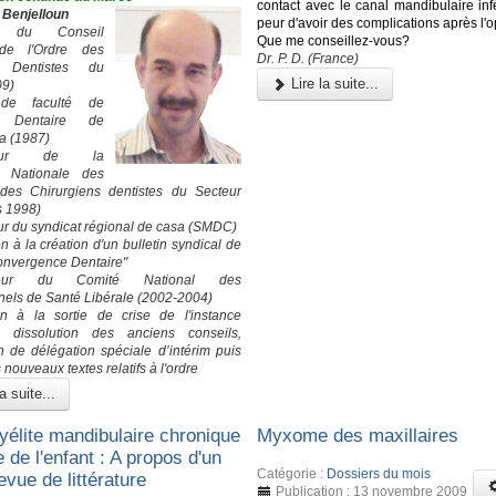
contact avec le canal mandibulaire infé
 Benjelloun
peur d'avoir des complications après l'o
nt du Conseil
Que me conseillez-vous?
 de l'Ordre des
Dr. P. D. (France)
 Dentistes du
Lire la suite...
09)
de faculté de
e Dentaire de
a (1987)
ateur de la
n Nationale des
 des Chirurgiens dentistes du Secteur
s 1998)
r du syndicat régional de casa (SMDC)
on à la création d'un bulletin syndical de
Convergence Dentaire"
ateur du Comité National des
nels de Santé Libérale (2002-2004)
on à la sortie de crise de l'instance
: dissolution des anciens conseils,
on de délégation spéciale d’intérim puis
 nouveaux textes relatifs à l'ordre
a suite...
élite mandibulaire chronique
Myxome des maxillaires
e de l'enfant : A propos d'un
Catégorie :
Dossiers du mois
evue de littérature
Publication : 13 novembre 2009