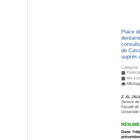
Place d
dentaire
consulta
de Casa
auprès 
Catégorie 
Publica
Mis à jo
Afficha
Z. AL JALI
Service de
Faculté de
Université 
RÉSUMÉ
Dans l’obj
préventio