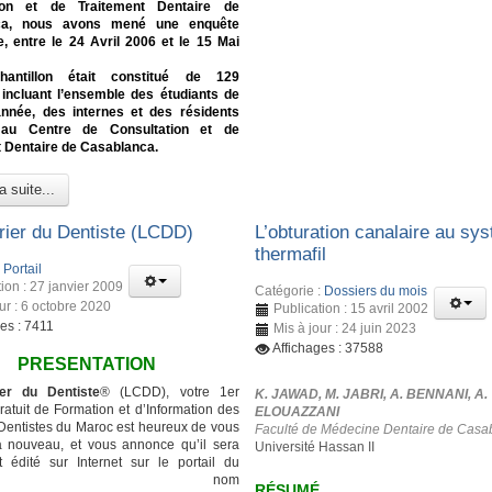
tion et de Traitement Dentaire de
ca, nous avons mené une enquête
e, entre le 24 Avril 2006 et le 15 Mai
hantillon était constitué de 129
 incluant l’ensemble des étudiants de
nnée, des internes et des résidents
 au Centre de Consultation et de
 Dentaire de Casablanca.
a suite...
rier du Dentiste (LCDD)
L’obturation canalaire au sy
thermafil
:
Portail
ion : 27 janvier 2009
Catégorie :
Dossiers du mois
ur : 6 octobre 2020
Publication : 15 avril 2002
es : 7411
Mis à jour : 24 juin 2023
Affichages : 37588
PRESENTATION
er du Dentiste
® (LCDD), votre 1er
K. JAWAD, M. JABRI, A. BENNANI, A.
atuit de Formation et d’Information des
ELOUAZZANI
entistes du Maroc est heureux de vous
Faculté de Médecine Dentaire de Casa
à nouveau, et vous annonce qu’il sera
Université Hassan II
 édité sur Internet sur le portail du
ême nom
RÉSUMÉ