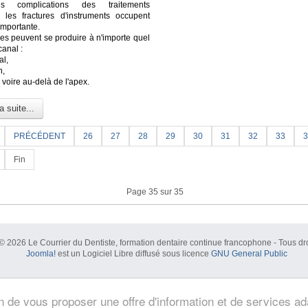
s complications des traitements
, les fractures d'instruments occupent
importante.
res peuvent se produire à n'importe quel
canal :
al,
n,
l voire au-delà de l'apex.
a suite...
PRÉCÉDENT
26
27
28
29
30
31
32
33
3
Fin
Page 35 sur 35
© 2026 Le Courrier du Dentiste, formation dentaire continue francophone - Tous dro
Joomla!
est un Logiciel Libre diffusé sous licence
GNU General Public
in de vous proposer une offre d'information et de services a