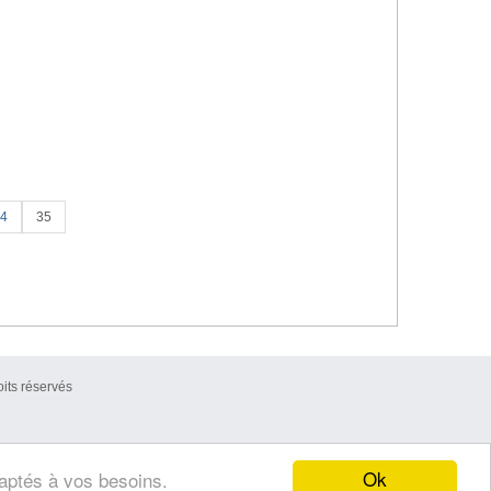
4
35
its réservés
Ok
daptés à vos besoins.