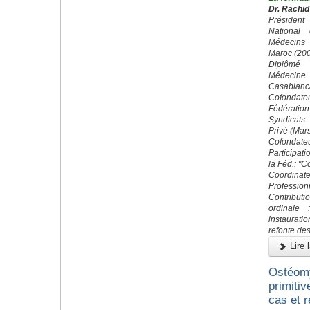
Dr. Rachid
Préside
National
Médecins
Maroc (20
Diplômé 
Médecin
Casablanc
Cofond
Fédératio
Syndicats
Privé (Mar
Cofondateu
Participati
la Féd.: "
Coordin
Profession
Contributi
ordinale 
instaurati
refonte des
Lire l
Ostéomy
primitiv
cas et r