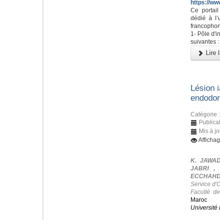
https://ww
Ce portai
dédié à l’
francophon
1- Pôle d'i
suivantes :
Lire l
Lésion i
endodon
Catégorie 
Publicat
Mis à jo
Afficha
K. JAWAD
JABRI ,
ECCHAHDI
Service d'
Faculté d
Maroc
Université 