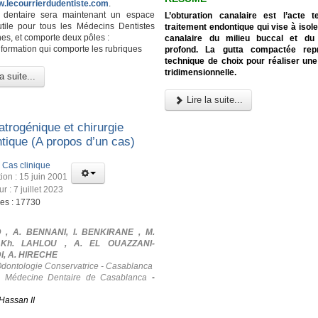
w.lecourrierdudentiste.com
.
l dentaire sera maintenant un espace
L’obturation canalaire est l’acte 
utile pour tous les Médecins Dentistes
traitement endontique qui vise à isole
es, et comporte deux pôles :
canalaire du milieu buccal et du
nformation qui comporte les rubriques
profond. La gutta compactée rep
technique de choix pour réaliser une
tridimensionnelle.
a suite...
Lire la suite...
atrogénique et chirurgie
tique (A propos d’un cas)
:
Cas clinique
ion : 15 juin 2001
ur : 7 juillet 2023
ges : 17730
 , A. BENNANI, I. BENKIRANE , M.
 Kh. LAHLOU , A. EL OUAZZANI-
, A. HIRECHE
Odontologie Conservatrice - Casablanca
e Médecine Dentaire de Casablanca
-
Hassan II