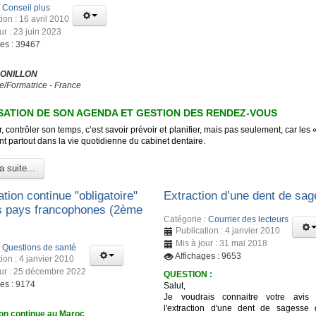
:
Conseil plus
ion : 16 avril 2010
ur : 23 juin 2023
ges : 39467
 ONILLON
e/Formatrice - France
ATION DE SON AGENDA ET GESTION DES RENDEZ-VOUS
, contrôler son temps, c’est savoir prévoir et planifier, mais pas seulement, car les 
t partout dans la vie quotidienne du cabinet dentaire.
a suite...
tion continue "obligatoire"
Extraction d’une dent de sa
s pays francophones (2ème
Catégorie :
Courrier des lecteurs
Publication : 4 janvier 2010
Mis à jour : 31 mai 2018
:
Questions de santé
Affichages : 9653
ion : 4 janvier 2010
our : 25 décembre 2022
QUESTION :
ges : 9174
Salut,
Je voudrais connaitre votre avis 
l'extraction d'une dent de sagesse
on continue au Maroc