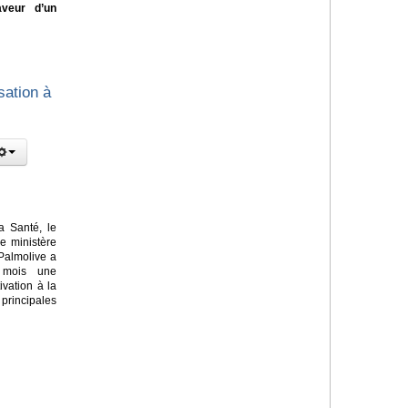
aveur d’un
sation à
a Santé, le
le ministère
Palmolive a
 mois une
vation à la
principales