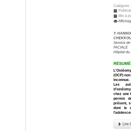
Catégorie 
Publica
Mis à jo
Afficha
Y. HANNO
CHEKKOUR
Service de
FACIALE
Hôpital du
RÉSUMÉ
L'Ostéomyé
(OCP) non 
inconnue.
Les aut
d'ostéomyé
chez une f
permis de
présent, s
dont le 
l’adolesce
Lire l