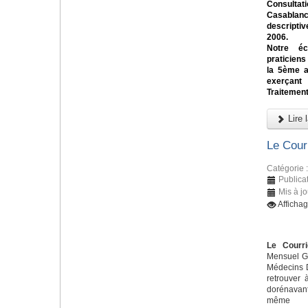
Consulta
Casablan
descriptiv
2006.
Notre éc
praticiens
la 5ème a
exerçant
Traitement
Lire l
Le Cour
Catégorie 
Publicat
Mis à jo
Affichag
Le Courri
Mensuel Gr
Médecins D
retrouver 
dorénavant
m