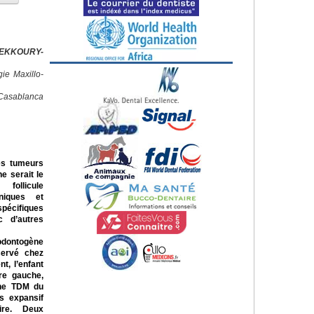
HEKKOURY-
ie Maxillo-
Casablanca
es tumeurs
ne serait le
follicule
iniques et
spécifiques
c d’autres
odontogène
servé chez
t, l’enfant
ire gauche,
Une TDM du
s expansif
aire. Deux