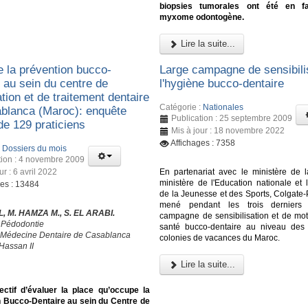
biopsies tumorales ont été en f
myxome odontogène.
Lire la suite...
e la prévention bucco-
Large campagne de sensibili
 au sein du centre de
l'hygiène bucco-dentaire
tion et de traitement dentaire
Catégorie :
Nationales
blanca (Maroc): enquête
Publication : 25 septembre 2009
de 129 praticiens
Mis à jour : 18 novembre 2022
Affichages : 7358
:
Dossiers du mois
tion : 4 novembre 2009
ur : 6 avril 2022
En partenariat avec le ministère de l
ministère de l'Education nationale et 
ges : 13484
de la Jeunesse et des Sports, Colgate-
mené pendant les trois derniers
L, M. HAMZA M., S. EL ARABI.
campagne de sensibilisation et de moti
 Pédodontie
santé bucco-dentaire au niveau des 
 Médecine Dentaire de Casablanca
colonies de vacances du Maroc.
Hassan II
Lire la suite...
ectif d’évaluer la place qu’occupe la
n Bucco-Dentaire au sein du Centre de