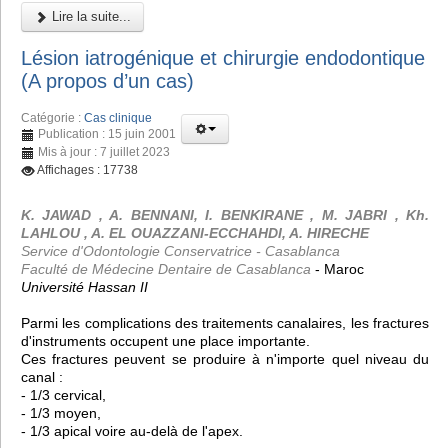
Lire la suite...
Lésion iatrogénique et chirurgie endodontique
(A propos d’un cas)
Catégorie :
Cas clinique
Publication : 15 juin 2001
Mis à jour : 7 juillet 2023
Affichages : 17738
K. JAWAD , A. BENNANI, I. BENKIRANE , M. JABRI , Kh.
LAHLOU , A. EL OUAZZANI-ECCHAHDI, A. HIRECHE
Service d'Odontologie Conservatrice - Casablanca
Faculté de Médecine Dentaire de Casablanca
- Maroc
Université Hassan II
Parmi les complications des traitements canalaires, les fractures
d'instruments occupent une place importante.
Ces fractures peuvent se produire à n'importe quel niveau du
canal :
- 1/3 cervical,
- 1/3 moyen,
- 1/3 apical voire au-delà de l'apex.