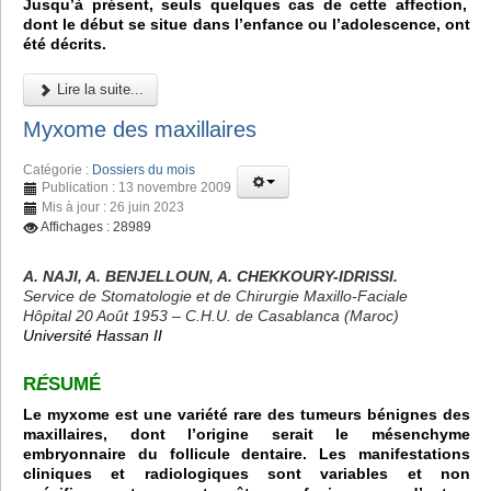
Jusqu’à présent, seuls quelques cas de cette affection,
dont le début se situe dans l’enfance ou l’adolescence, ont
été décrits.
Lire la suite...
Myxome des maxillaires
Catégorie :
Dossiers du mois
Publication : 13 novembre 2009
Mis à jour : 26 juin 2023
Affichages : 28989
A. NAJI, A. BENJELLOUN, A. CHEKKOURY-IDRISSI.
Service de Stomatologie et de Chirurgie Maxillo-Faciale
Hôpital 20 Août 1953 – C.H.U. de Casablanca (Maroc)
Université Hassan II
R
É
SUMÉ
Le myxome est une variété rare des tumeurs bénignes des
maxillaires, dont l’origine serait le mésenchyme
embryonnaire du follicule dentaire. Les manifestations
cliniques et radiologiques sont variables et non