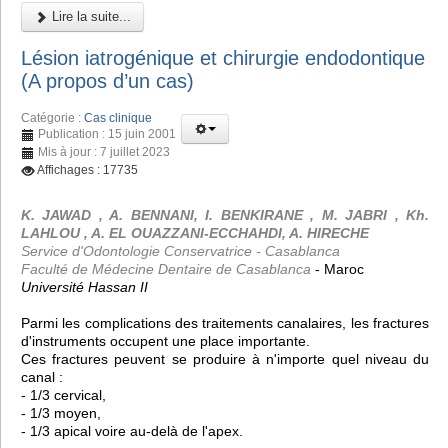
Lire la suite...
Lésion iatrogénique et chirurgie endodontique
(A propos d’un cas)
Catégorie :
Cas clinique
Publication : 15 juin 2001
Mis à jour : 7 juillet 2023
Affichages : 17735
K. JAWAD , A. BENNANI, I. BENKIRANE , M. JABRI , Kh.
LAHLOU , A. EL OUAZZANI-ECCHAHDI, A. HIRECHE
Service d'Odontologie Conservatrice - Casablanca
Faculté de Médecine Dentaire de Casablanca
- Maroc
Université Hassan II
Parmi les complications des traitements canalaires, les fractures
d'instruments occupent une place importante.
Ces fractures peuvent se produire à n'importe quel niveau du
canal :
- 1/3 cervical,
- 1/3 moyen,
- 1/3 apical voire au-delà de l'apex.