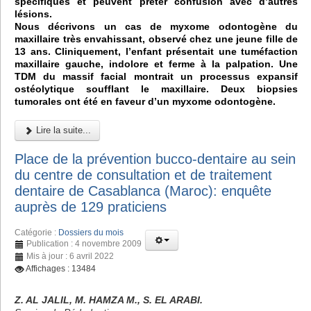
spécifiques et peuvent prêter confusion avec d’autres
lésions.
Nous décrivons un cas de myxome odontogène du
maxillaire très envahissant, observé chez une jeune fille de
13 ans. Cliniquement, l’enfant présentait une tuméfaction
maxillaire gauche, indolore et ferme à la palpation. Une
TDM du massif facial montrait un processus expansif
ostéolytique soufflant le maxillaire. Deux biopsies
tumorales ont été en faveur d’un myxome odontogène.
Lire la suite...
Place de la prévention bucco-dentaire au sein
du centre de consultation et de traitement
dentaire de Casablanca (Maroc): enquête
auprès de 129 praticiens
Catégorie :
Dossiers du mois
Publication : 4 novembre 2009
Mis à jour : 6 avril 2022
Affichages : 13484
Z. AL JALIL, M. HAMZA M., S. EL ARABI.