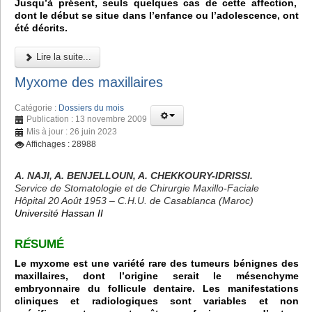
Jusqu’à présent, seuls quelques cas de cette affection,
dont le début se situe dans l’enfance ou l’adolescence, ont
été décrits.
Lire la suite...
Myxome des maxillaires
Catégorie :
Dossiers du mois
Publication : 13 novembre 2009
Mis à jour : 26 juin 2023
Affichages : 28988
A. NAJI, A. BENJELLOUN, A. CHEKKOURY-IDRISSI.
Service de Stomatologie et de Chirurgie Maxillo-Faciale
Hôpital 20 Août 1953 – C.H.U. de Casablanca (Maroc)
Université Hassan II
R
É
SUMÉ
Le myxome est une variété rare des tumeurs bénignes des
maxillaires, dont l’origine serait le mésenchyme
embryonnaire du follicule dentaire. Les manifestations
cliniques et radiologiques sont variables et non