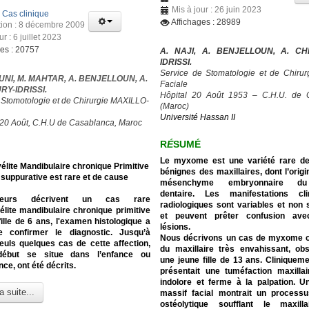
Mis à jour : 26 juin 2023
:
Cas clinique
Affichages : 28989
tion : 8 décembre 2009
ur : 6 juillet 2023
ges : 20757
A. NAJI, A. BENJELLOUN, A. C
IDRISSI.
Service de Stomatologie et de Chirurg
UNI, M. MAHTAR, A. BENJELLOUN, A.
Faciale
Y-IDRISSI.
Hôpital 20 Août 1953 – C.H.U. de 
 Stomotologie et de Chirurgie MAXILLO-
(Maroc)
Université Hassan II
 20 Août, C.H.U de Casablanca, Maroc
R
É
SUMÉ
Le myxome est une variété rare d
lite Mandibulaire chronique Primitive
bénignes des maxillaires, dont l’origi
suppurative est rare et de cause
mésenchyme embryonnaire du 
dentaire. Les manifestations cl
eurs décrivent un cas rare
radiologiques sont variables et non 
lite mandibulaire chronique primitive
et peuvent prêter confusion ave
ille de 6 ans, l'examen histologique a
lésions.
 confirmer le diagnostic.
Jusqu’à
Nous décrivons un cas de myxome 
euls quelques cas de cette affection,
du maxillaire très envahissant, ob
début se situe dans l’enfance ou
une jeune fille de 13 ans. Cliniquemen
nce, ont été décrits.
présentait une tuméfaction maxilla
indolore et ferme à la palpation. 
a suite...
massif facial montrait un processu
ostéolytique soufflant le maxill