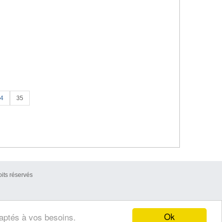
4
35
its réservés
Ok
daptés à vos besoins.