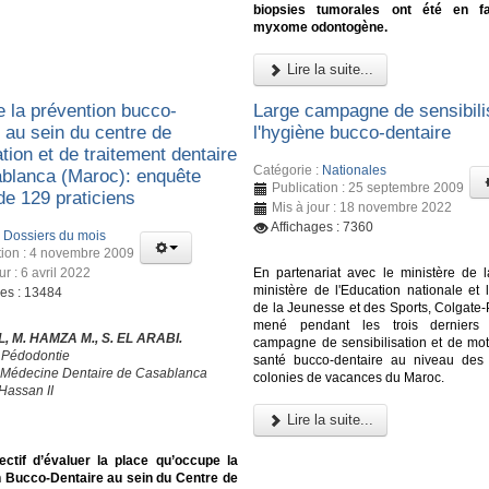
biopsies tumorales ont été en f
myxome odontogène.
Lire la suite...
e la prévention bucco-
Large campagne de sensibili
 au sein du centre de
l'hygiène bucco-dentaire
tion et de traitement dentaire
Catégorie :
Nationales
blanca (Maroc): enquête
Publication : 25 septembre 2009
de 129 praticiens
Mis à jour : 18 novembre 2022
Affichages : 7360
:
Dossiers du mois
tion : 4 novembre 2009
ur : 6 avril 2022
En partenariat avec le ministère de l
ministère de l'Education nationale et 
ges : 13484
de la Jeunesse et des Sports, Colgate-
mené pendant les trois derniers
L, M. HAMZA M., S. EL ARABI.
campagne de sensibilisation et de moti
 Pédodontie
santé bucco-dentaire au niveau des 
 Médecine Dentaire de Casablanca
colonies de vacances du Maroc.
Hassan II
Lire la suite...
ectif d’évaluer la place qu’occupe la
n Bucco-Dentaire au sein du Centre de