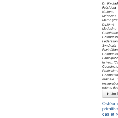
Dr. Rachid
Préside
National
Médecins
Maroc (20
Diplômé 
Médecin
Casablanc
Cofond
Fédératio
Syndicats
Privé (Mar
Cofondateu
Participati
la Féd.: "
Coordin
Profession
Contributi
ordinale 
instaurati
refonte des
Lire l
Ostéomy
primitiv
cas et r