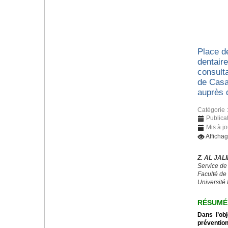
Place d
dentaire
consulta
de Casa
auprès 
Catégorie 
Publica
Mis à jo
Afficha
Z. AL JALI
Service de
Faculté de
Université 
RÉSUMÉ
Dans l’obj
préventio