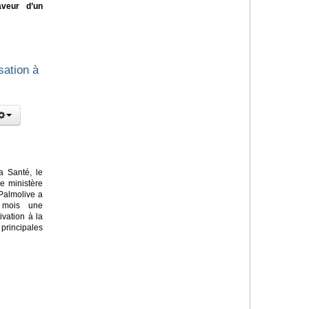
aveur d’un
sation à
a Santé, le
le ministère
Palmolive a
 mois une
vation à la
principales