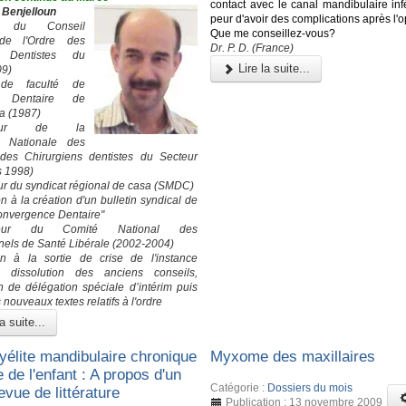
contact avec le canal mandibulaire infé
 Benjelloun
peur d'avoir des complications après l'o
nt du Conseil
Que me conseillez-vous?
 de l'Ordre des
Dr. P. D. (France)
 Dentistes du
Lire la suite...
09)
de faculté de
e Dentaire de
a (1987)
ateur de la
n Nationale des
 des Chirurgiens dentistes du Secteur
s 1998)
r du syndicat régional de casa (SMDC)
on à la création d'un bulletin syndical de
Convergence Dentaire"
ateur du Comité National des
nels de Santé Libérale (2002-2004)
on à la sortie de crise de l'instance
: dissolution des anciens conseils,
on de délégation spéciale d’intérim puis
 nouveaux textes relatifs à l'ordre
a suite...
élite mandibulaire chronique
Myxome des maxillaires
e de l'enfant : A propos d'un
Catégorie :
Dossiers du mois
evue de littérature
Publication : 13 novembre 2009