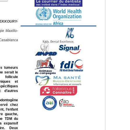
HEKKOURY-
ie Maxillo-
Casablanca
es tumeurs
ne serait le
follicule
iniques et
spécifiques
c d’autres
odontogène
servé chez
t, l’enfant
ire gauche,
Une TDM du
s expansif
aire. Deux