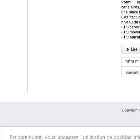
Parmi le
canalaires
une place 
Ces fractu
niveau du 
- 1/3 cervic
- 1/3 moye
- 1/3 apica
Lire l
DÉBUT
Suivant
Copyright 
En continuant, vous acceptez l’utilisation de cookies af