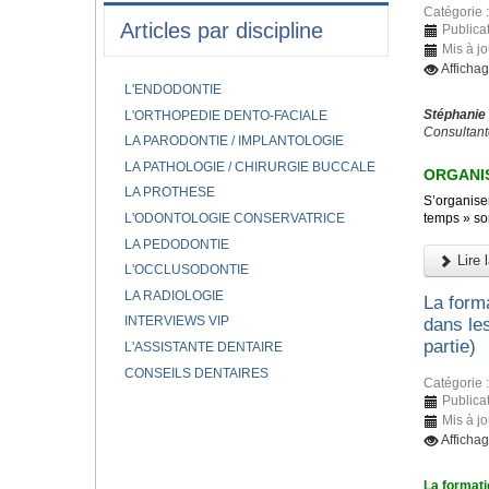
Catégorie 
Articles par discipline
Publicat
Mis à jo
Afficha
L'ENDODONTIE
Stéphanie
L'ORTHOPEDIE DENTO-FACIALE
Consultant
LA PARODONTIE / IMPLANTOLOGIE
LA PATHOLOGIE / CHIRURGIE BUCCALE
ORGANIS
LA PROTHESE
S’organiser
L'ODONTOLOGIE CONSERVATRICE
temps » son
LA PEDODONTIE
Lire l
L'OCCLUSODONTIE
LA RADIOLOGIE
La forma
INTERVIEWS VIP
dans le
partie)
L'ASSISTANTE DENTAIRE
CONSEILS DENTAIRES
Catégorie 
Publicat
Mis à j
Afficha
La formati