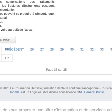
s complications des traitements
, les fractures d'instruments occupent
importante.
res peuvent se produire à n'importe quel
canal :
al,
n,
l voire au-delà de l'apex.
a suite...
PRÉCÉDENT
26
27
28
29
30
31
32
33
3
Fin
Page 35 sur 35
© 2026 Le Courrier du Dentiste, formation dentaire continue francophone - Tous dro
Joomla!
est un Logiciel Libre diffusé sous licence
GNU General Public
in de vous proposer une offre d'information et de services a