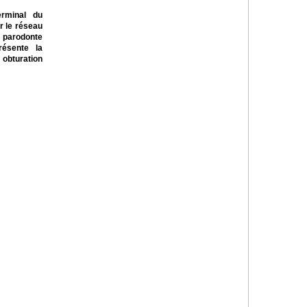
terminal du
r le réseau
 parodonte
résente la
 obturation