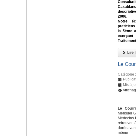
Consulta
Casablan
descriptiv
2006.
Notre éc
praticiens
la 5ème a
exerçant
Traitement
Lire l
Le Cour
Catégorie 
Publicat
Mis à jo
Afficha
Le Courri
Mensuel Gr
Médecins D
retrouver 
dorénavant
m