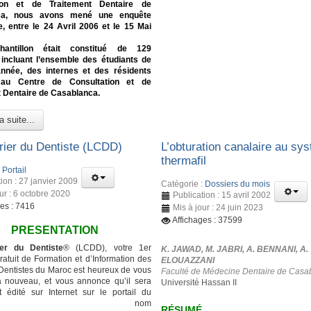
tion et de Traitement Dentaire de
ca, nous avons mené une enquête
e, entre le 24 Avril 2006 et le 15 Mai
hantillon était constitué de 129
 incluant l’ensemble des étudiants de
nnée, des internes et des résidents
 au Centre de Consultation et de
 Dentaire de Casablanca.
a suite...
rier du Dentiste (LCDD)
L’obturation canalaire au sy
thermafil
:
Portail
ion : 27 janvier 2009
Catégorie :
Dossiers du mois
ur : 6 octobre 2020
Publication : 15 avril 2002
ges : 7416
Mis à jour : 24 juin 2023
Affichages : 37599
PRESENTATION
er du Dentiste
® (LCDD), votre 1er
K. JAWAD, M. JABRI, A. BENNANI, A.
atuit de Formation et d’Information des
ELOUAZZANI
entistes du Maroc est heureux de vous
Faculté de Médecine Dentaire de Casa
à nouveau, et vous annonce qu’il sera
Université Hassan II
 édité sur Internet sur le portail du
ême nom
RÉSUMÉ