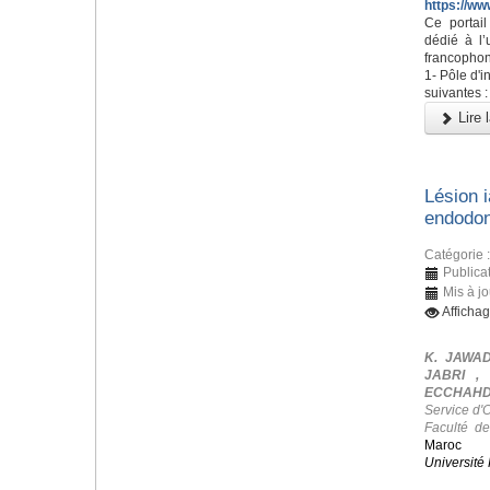
https://ww
Ce portai
dédié à l’
francophon
1- Pôle d'i
suivantes :
Lire l
Lésion i
endodon
Catégorie 
Publicat
Mis à jo
Afficha
K. JAWAD
JABRI ,
ECCHAHDI
Service d'
Faculté d
Maroc
Université 