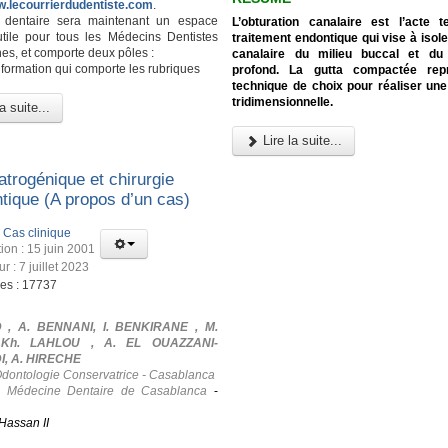
w.lecourrierdudentiste.com
.
l dentaire sera maintenant un espace
L’obturation canalaire est l’acte 
utile pour tous les Médecins Dentistes
traitement endontique qui vise à isole
es, et comporte deux pôles :
canalaire du milieu buccal et du
nformation qui comporte les rubriques
profond. La gutta compactée rep
technique de choix pour réaliser une
tridimensionnelle.
a suite...
Lire la suite...
atrogénique et chirurgie
tique (A propos d’un cas)
:
Cas clinique
ion : 15 juin 2001
ur : 7 juillet 2023
ges : 17737
 , A. BENNANI, I. BENKIRANE , M.
 Kh. LAHLOU , A. EL OUAZZANI-
, A. HIRECHE
Odontologie Conservatrice - Casablanca
e Médecine Dentaire de Casablanca
-
Hassan II