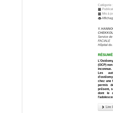
Catégorie 
Publica
Mis à jo
Afficha
Y. HANNO
CHEKKOUR
Service de
FACIALE
Hôpital du
RÉSUMÉ
L'Ostéomyé
(OCP) non 
inconnue.
Les aut
d'ostéomyé
chez une f
permis de
présent, s
dont le 
l’adolesce
Lire l