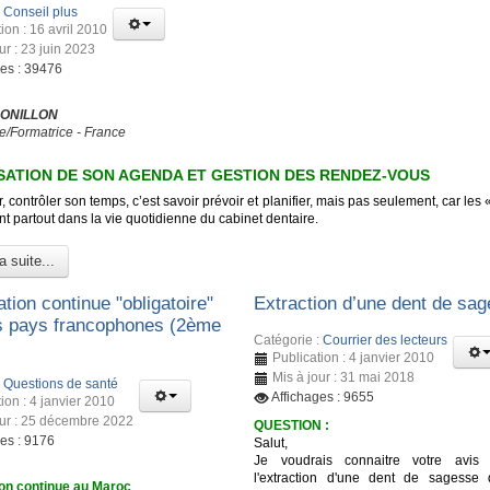
:
Conseil plus
ion : 16 avril 2010
ur : 23 juin 2023
ges : 39476
 ONILLON
e/Formatrice - France
ATION DE SON AGENDA ET GESTION DES RENDEZ-VOUS
, contrôler son temps, c’est savoir prévoir et planifier, mais pas seulement, car les 
t partout dans la vie quotidienne du cabinet dentaire.
a suite...
tion continue "obligatoire"
Extraction d’une dent de sa
s pays francophones (2ème
Catégorie :
Courrier des lecteurs
Publication : 4 janvier 2010
Mis à jour : 31 mai 2018
:
Questions de santé
Affichages : 9655
ion : 4 janvier 2010
our : 25 décembre 2022
QUESTION :
ges : 9176
Salut,
Je voudrais connaitre votre avis 
l'extraction d'une dent de sagesse
on continue au Maroc