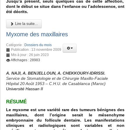
Jusqu’à présent, seuls quelques cas de cette affection,
dont le début se situe dans l’enfance ou l’adolescence, ont
été décrits.
Lire la suite...
Myxome des maxillaires
Catégorie :
Dossiers du mois
Publication : 13 novembre 2009
Mis à jour : 26 juin 2023
Affichages : 28983
A. NAJI, A. BENJELLOUN, A. CHEKKOURY-IDRISSI.
Service de Stomatologie et de Chirurgie Maxillo-Faciale
Hôpital 20 Août 1953 – C.H.U. de Casablanca (Maroc)
Université Hassan II
R
É
SUMÉ
Le myxome est une variété rare des tumeurs bénignes des
maxillaires, dont l’origine serait le mésenchyme
embryonnaire du follicule dentaire. Les manifestations
cliniques et radiologiques sont variables et non