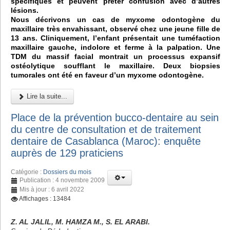
spécifiques et peuvent prêter confusion avec d’autres
lésions.
Nous décrivons un cas de myxome odontogène du
maxillaire très envahissant, observé chez une jeune fille de
13 ans. Cliniquement, l’enfant présentait une tuméfaction
maxillaire gauche, indolore et ferme à la palpation. Une
TDM du massif facial montrait un processus expansif
ostéolytique soufflant le maxillaire. Deux biopsies
tumorales ont été en faveur d’un myxome odontogène.
Lire la suite...
Place de la prévention bucco-dentaire au sein
du centre de consultation et de traitement
dentaire de Casablanca (Maroc): enquête
auprès de 129 praticiens
Catégorie :
Dossiers du mois
Publication : 4 novembre 2009
Mis à jour : 6 avril 2022
Affichages : 13484
Z. AL JALIL, M. HAMZA M., S. EL ARABI.