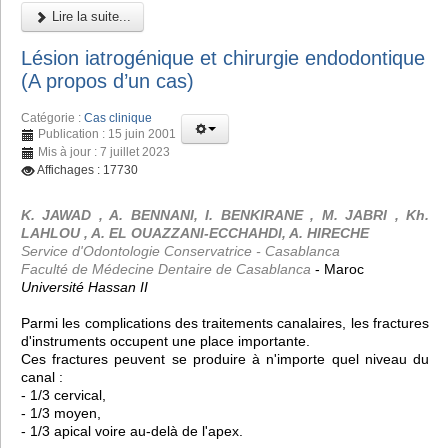
Lire la suite...
Lésion iatrogénique et chirurgie endodontique
(A propos d’un cas)
Catégorie :
Cas clinique
Publication : 15 juin 2001
Mis à jour : 7 juillet 2023
Affichages : 17730
K. JAWAD , A. BENNANI, I. BENKIRANE , M. JABRI , Kh.
LAHLOU , A. EL OUAZZANI-ECCHAHDI, A. HIRECHE
Service d'Odontologie Conservatrice - Casablanca
Faculté de Médecine Dentaire de Casablanca
- Maroc
Université Hassan II
Parmi les complications des traitements canalaires, les fractures
d'instruments occupent une place importante.
Ces fractures peuvent se produire à n'importe quel niveau du
canal :
- 1/3 cervical,
- 1/3 moyen,
- 1/3 apical voire au-delà de l'apex.