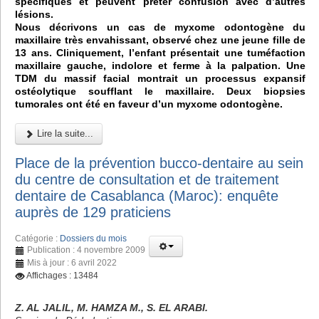
spécifiques et peuvent prêter confusion avec d’autres
lésions.
Nous décrivons un cas de myxome odontogène du
maxillaire très envahissant, observé chez une jeune fille de
13 ans. Cliniquement, l’enfant présentait une tuméfaction
maxillaire gauche, indolore et ferme à la palpation. Une
TDM du massif facial montrait un processus expansif
ostéolytique soufflant le maxillaire. Deux biopsies
tumorales ont été en faveur d’un myxome odontogène.
Lire la suite...
Place de la prévention bucco-dentaire au sein
du centre de consultation et de traitement
dentaire de Casablanca (Maroc): enquête
auprès de 129 praticiens
Catégorie :
Dossiers du mois
Publication : 4 novembre 2009
Mis à jour : 6 avril 2022
Affichages : 13484
Z. AL JALIL, M. HAMZA M., S. EL ARABI.