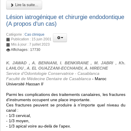
Lire la suite...
Lésion iatrogénique et chirurgie endodontique
(A propos d’un cas)
Catégorie :
Cas clinique
Publication : 15 juin 2001
Mis à jour : 7 juillet 2023
Affichages : 17730
K. JAWAD , A. BENNANI, I. BENKIRANE , M. JABRI , Kh.
LAHLOU , A. EL OUAZZANI-ECCHAHDI, A. HIRECHE
Service d'Odontologie Conservatrice - Casablanca
Faculté de Médecine Dentaire de Casablanca
- Maroc
Université Hassan II
Parmi les complications des traitements canalaires, les fractures
d'instruments occupent une place importante.
Ces fractures peuvent se produire à n'importe quel niveau du
canal :
- 1/3 cervical,
- 1/3 moyen,
- 1/3 apical voire au-delà de l'apex.