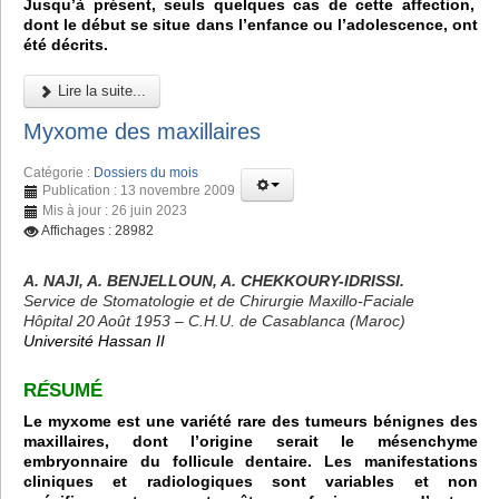
Jusqu’à présent, seuls quelques cas de cette affection,
dont le début se situe dans l’enfance ou l’adolescence, ont
été décrits.
Lire la suite...
Myxome des maxillaires
Catégorie :
Dossiers du mois
Publication : 13 novembre 2009
Mis à jour : 26 juin 2023
Affichages : 28982
A. NAJI, A. BENJELLOUN, A. CHEKKOURY-IDRISSI.
Service de Stomatologie et de Chirurgie Maxillo-Faciale
Hôpital 20 Août 1953 – C.H.U. de Casablanca (Maroc)
Université Hassan II
R
É
SUMÉ
Le myxome est une variété rare des tumeurs bénignes des
maxillaires, dont l’origine serait le mésenchyme
embryonnaire du follicule dentaire. Les manifestations
cliniques et radiologiques sont variables et non