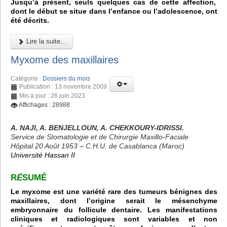
Jusqu’à présent, seuls quelques cas de cette affection,
dont le début se situe dans l’enfance ou l’adolescence, ont
été décrits.
Lire la suite...
Myxome des maxillaires
Catégorie :
Dossiers du mois
Publication : 13 novembre 2009
Mis à jour : 26 juin 2023
Affichages : 28988
A. NAJI, A. BENJELLOUN, A. CHEKKOURY-IDRISSI.
Service de Stomatologie et de Chirurgie Maxillo-Faciale
Hôpital 20 Août 1953 – C.H.U. de Casablanca (Maroc)
Université Hassan II
R
É
SUMÉ
Le myxome est une variété rare des tumeurs bénignes des
maxillaires, dont l’origine serait le mésenchyme
embryonnaire du follicule dentaire. Les manifestations
cliniques et radiologiques sont variables et non