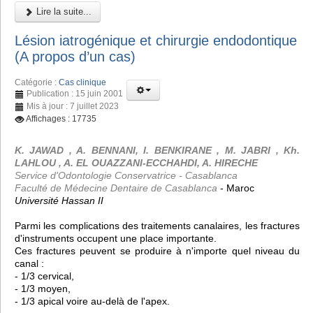
Lire la suite...
Lésion iatrogénique et chirurgie endodontique
(A propos d’un cas)
Catégorie :
Cas clinique
Publication : 15 juin 2001
Mis à jour : 7 juillet 2023
Affichages : 17735
K. JAWAD , A. BENNANI, I. BENKIRANE , M. JABRI , Kh.
LAHLOU , A. EL OUAZZANI-ECCHAHDI, A. HIRECHE
Service d'Odontologie Conservatrice - Casablanca
Faculté de Médecine Dentaire de Casablanca
- Maroc
Université Hassan II
Parmi les complications des traitements canalaires, les fractures
d'instruments occupent une place importante.
Ces fractures peuvent se produire à n'importe quel niveau du
canal :
- 1/3 cervical,
- 1/3 moyen,
- 1/3 apical voire au-delà de l'apex.