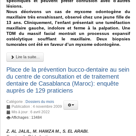
spécifiques et peuvent prêter confusion avec d’autres
lésions.
Nous décrivons un cas de myxome odontogène du
maxillaire très envahissant, observé chez une jeune fille de
13 ans. Cliniquement, l’enfant présentait une tuméfaction
maxillaire gauche, indolore et ferme à la palpation. Une
TDM du massif facial montrait un processus expansif
ostéolytique soufflant le maxillaire. Deux biopsies
tumorales ont été en faveur d’un myxome odontogène.
Lire la suite...
Place de la prévention bucco-dentaire au sein
du centre de consultation et de traitement
dentaire de Casablanca (Maroc): enquête
auprès de 129 praticiens
Catégorie :
Dossiers du mois
Publication : 4 novembre 2009
Mis à jour : 6 avril 2022
Affichages : 13484
Z. AL JALIL, M. HAMZA M., S. EL ARABI.