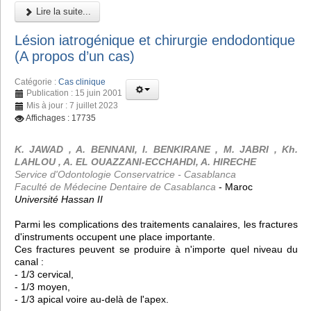
Lire la suite...
Lésion iatrogénique et chirurgie endodontique
(A propos d’un cas)
Catégorie :
Cas clinique
Publication : 15 juin 2001
Mis à jour : 7 juillet 2023
Affichages : 17735
K. JAWAD , A. BENNANI, I. BENKIRANE , M. JABRI , Kh.
LAHLOU , A. EL OUAZZANI-ECCHAHDI, A. HIRECHE
Service d'Odontologie Conservatrice - Casablanca
Faculté de Médecine Dentaire de Casablanca
- Maroc
Université Hassan II
Parmi les complications des traitements canalaires, les fractures
d'instruments occupent une place importante.
Ces fractures peuvent se produire à n'importe quel niveau du
canal :
- 1/3 cervical,
- 1/3 moyen,
- 1/3 apical voire au-delà de l'apex.