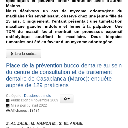
spécifiques et peuvent prêter confusion avec d’autres
lésions.
Nous décrivons un cas de myxome odontogène du
maxillaire très envahissant, observé chez une jeune fille de
13 ans. Cliniquement, l’enfant présentait une tuméfaction
maxillaire gauche, indolore et ferme à la palpation. Une
TDM du massif facial montrait un processus expansif
ostéolytique soufflant le maxillaire. Deux biopsies
tumorales ont été en faveur d’un myxome odontogène.
Lire la suite...
Place de la prévention bucco-dentaire au sein
du centre de consultation et de traitement
dentaire de Casablanca (Maroc): enquête
auprès de 129 praticiens
Catégorie :
Dossiers du mois
Publication : 4 novembre 2009
Mis à jour : 6 avril 2022
Affichages : 13484
Z. AL JALIL, M. HAMZA M., S. EL ARABI.