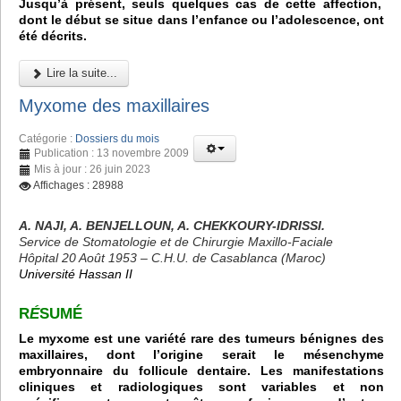
Jusqu’à présent, seuls quelques cas de cette affection,
dont le début se situe dans l’enfance ou l’adolescence, ont
été décrits.
Lire la suite...
Myxome des maxillaires
Catégorie :
Dossiers du mois
Publication : 13 novembre 2009
Mis à jour : 26 juin 2023
Affichages : 28988
A. NAJI, A. BENJELLOUN, A. CHEKKOURY-IDRISSI.
Service de Stomatologie et de Chirurgie Maxillo-Faciale
Hôpital 20 Août 1953 – C.H.U. de Casablanca (Maroc)
Université Hassan II
R
É
SUMÉ
Le myxome est une variété rare des tumeurs bénignes des
maxillaires, dont l’origine serait le mésenchyme
embryonnaire du follicule dentaire. Les manifestations
cliniques et radiologiques sont variables et non