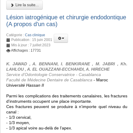
Lire la suite...
Lésion iatrogénique et chirurgie endodontique
(A propos d’un cas)
Catégorie :
Cas clinique
Publication : 15 juin 2001
Mis à jour : 7 juillet 2023
Affichages : 17731
K. JAWAD , A. BENNANI, I. BENKIRANE , M. JABRI , Kh.
LAHLOU , A. EL OUAZZANI-ECCHAHDI, A. HIRECHE
Service d'Odontologie Conservatrice - Casablanca
Faculté de Médecine Dentaire de Casablanca
- Maroc
Université Hassan II
Parmi les complications des traitements canalaires, les fractures
d'instruments occupent une place importante.
Ces fractures peuvent se produire à n'importe quel niveau du
canal :
- 1/3 cervical,
- 1/3 moyen,
- 1/3 apical voire au-delà de l'apex.