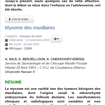
Jusqu’à présent, seuls quelques cas de cette affection,
dont le début se situe dans l’enfance ou l’adolescence, ont
été décrits.
Lire la suite...
Myxome des maxillaires
Catégorie :
Dossiers du mois
Publication : 13 novembre 2009
Mis à jour : 26 juin 2023
Affichages : 28986
A. NAJI, A. BENJELLOUN, A. CHEKKOURY-IDRISSI.
Service de Stomatologie et de Chirurgie Maxillo-Faciale
Hôpital 20 Août 1953 – C.H.U. de Casablanca (Maroc)
Université Hassan II
R
É
SUMÉ
Le myxome est une variété rare des tumeurs bénignes des
maxillaires, dont l’origine serait le mésenchyme
embryonnaire du follicule dentaire. Les manifestations
cliniques et radiologiques sont variables et non