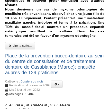
spécifiques et peuvent prêter confusion avec d’autres
lésions.
Nous décrivons un cas de myxome odontogène du
maxillaire très envahissant, observé chez une jeune fille de
13 ans. Cliniquement, l’enfant présentait une tuméfaction
maxillaire gauche, indolore et ferme à la palpation. Une
TDM du massif facial montrait un processus expansif
ostéolytique soufflant le maxillaire. Deux biopsies
tumorales ont été en faveur d’un myxome odontogène.
Lire la suite...
Place de la prévention bucco-dentaire au sein
du centre de consultation et de traitement
dentaire de Casablanca (Maroc): enquête
auprès de 129 praticiens
Catégorie :
Dossiers du mois
Publication : 4 novembre 2009
Mis à jour : 6 avril 2022
Affichages : 13484
Z. AL JALIL, M. HAMZA M., S. EL ARABI.