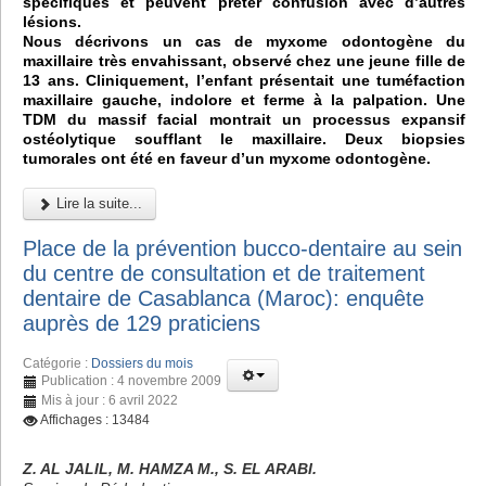
spécifiques et peuvent prêter confusion avec d’autres
lésions.
Nous décrivons un cas de myxome odontogène du
maxillaire très envahissant, observé chez une jeune fille de
13 ans. Cliniquement, l’enfant présentait une tuméfaction
maxillaire gauche, indolore et ferme à la palpation. Une
TDM du massif facial montrait un processus expansif
ostéolytique soufflant le maxillaire. Deux biopsies
tumorales ont été en faveur d’un myxome odontogène.
Lire la suite...
Place de la prévention bucco-dentaire au sein
du centre de consultation et de traitement
dentaire de Casablanca (Maroc): enquête
auprès de 129 praticiens
Catégorie :
Dossiers du mois
Publication : 4 novembre 2009
Mis à jour : 6 avril 2022
Affichages : 13484
Z. AL JALIL, M. HAMZA M., S. EL ARABI.