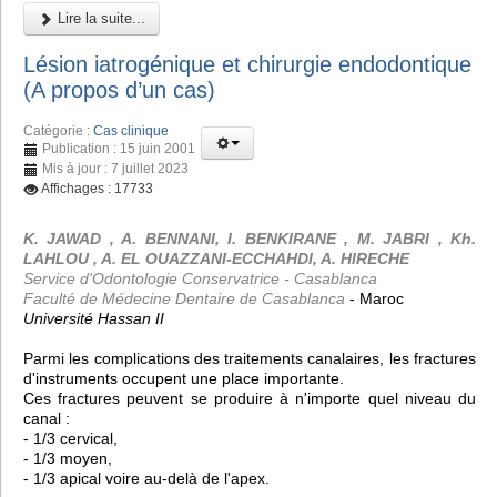
Lire la suite...
Lésion iatrogénique et chirurgie endodontique
(A propos d’un cas)
Catégorie :
Cas clinique
Publication : 15 juin 2001
Mis à jour : 7 juillet 2023
Affichages : 17733
K. JAWAD , A. BENNANI, I. BENKIRANE , M. JABRI , Kh.
LAHLOU , A. EL OUAZZANI-ECCHAHDI, A. HIRECHE
Service d'Odontologie Conservatrice - Casablanca
Faculté de Médecine Dentaire de Casablanca
- Maroc
Université Hassan II
Parmi les complications des traitements canalaires, les fractures
d'instruments occupent une place importante.
Ces fractures peuvent se produire à n'importe quel niveau du
canal :
- 1/3 cervical,
- 1/3 moyen,
- 1/3 apical voire au-delà de l'apex.