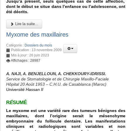
Jusqu’à présent, seuls quelques cas de cette affection,
dont le début se situe dans l’enfance ou l’adolescence, ont
été décrits.
Lire la suite...
Myxome des maxillaires
Catégorie :
Dossiers du mois
Publication : 13 novembre 2009
Mis à jour : 26 juin 2023
Affichages : 28987
A. NAJI, A. BENJELLOUN, A. CHEKKOURY-IDRISSI.
Service de Stomatologie et de Chirurgie Maxillo-Faciale
Hôpital 20 Août 1953 – C.H.U. de Casablanca (Maroc)
Université Hassan II
R
É
SUMÉ
Le myxome est une variété rare des tumeurs bénignes des
maxillaires, dont l’origine serait le mésenchyme
embryonnaire du follicule dentaire. Les manifestations
cliniques et radiologiques sont variables et non