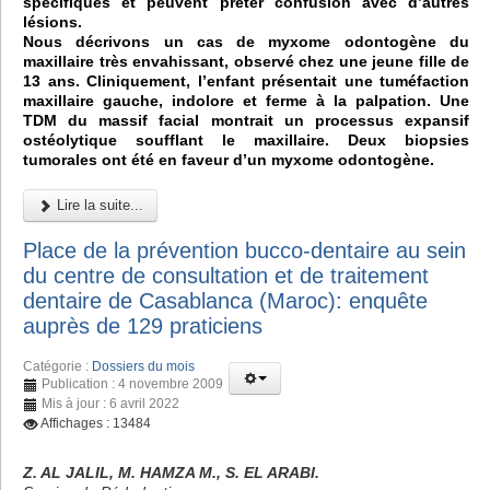
spécifiques et peuvent prêter confusion avec d’autres
lésions.
Nous décrivons un cas de myxome odontogène du
maxillaire très envahissant, observé chez une jeune fille de
13 ans. Cliniquement, l’enfant présentait une tuméfaction
maxillaire gauche, indolore et ferme à la palpation. Une
TDM du massif facial montrait un processus expansif
ostéolytique soufflant le maxillaire. Deux biopsies
tumorales ont été en faveur d’un myxome odontogène.
Lire la suite...
Place de la prévention bucco-dentaire au sein
du centre de consultation et de traitement
dentaire de Casablanca (Maroc): enquête
auprès de 129 praticiens
Catégorie :
Dossiers du mois
Publication : 4 novembre 2009
Mis à jour : 6 avril 2022
Affichages : 13484
Z. AL JALIL, M. HAMZA M., S. EL ARABI.