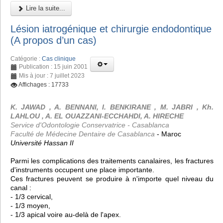
Lire la suite...
Lésion iatrogénique et chirurgie endodontique
(A propos d’un cas)
Catégorie :
Cas clinique
Publication : 15 juin 2001
Mis à jour : 7 juillet 2023
Affichages : 17733
K. JAWAD , A. BENNANI, I. BENKIRANE , M. JABRI , Kh.
LAHLOU , A. EL OUAZZANI-ECCHAHDI, A. HIRECHE
Service d'Odontologie Conservatrice - Casablanca
Faculté de Médecine Dentaire de Casablanca
- Maroc
Université Hassan II
Parmi les complications des traitements canalaires, les fractures
d'instruments occupent une place importante.
Ces fractures peuvent se produire à n'importe quel niveau du
canal :
- 1/3 cervical,
- 1/3 moyen,
- 1/3 apical voire au-delà de l'apex.