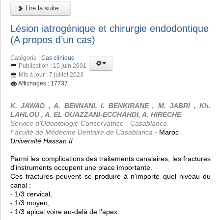
Lire la suite...
Lésion iatrogénique et chirurgie endodontique
(A propos d’un cas)
Catégorie :
Cas clinique
Publication : 15 juin 2001
Mis à jour : 7 juillet 2023
Affichages : 17737
K. JAWAD , A. BENNANI, I. BENKIRANE , M. JABRI , Kh.
LAHLOU , A. EL OUAZZANI-ECCHAHDI, A. HIRECHE
Service d'Odontologie Conservatrice - Casablanca
Faculté de Médecine Dentaire de Casablanca
- Maroc
Université Hassan II
Parmi les complications des traitements canalaires, les fractures
d'instruments occupent une place importante.
Ces fractures peuvent se produire à n'importe quel niveau du
canal :
- 1/3 cervical,
- 1/3 moyen,
- 1/3 apical voire au-delà de l'apex.