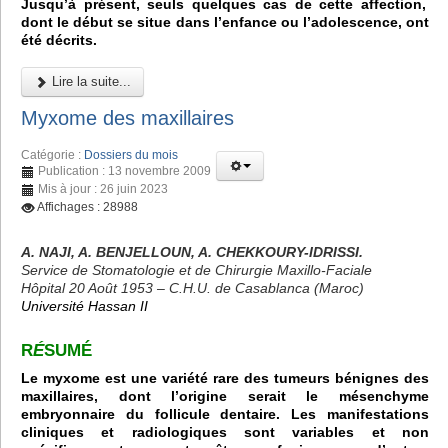
Jusqu’à présent, seuls quelques cas de cette affection,
dont le début se situe dans l’enfance ou l’adolescence, ont
été décrits.
Lire la suite...
Myxome des maxillaires
Catégorie :
Dossiers du mois
Publication : 13 novembre 2009
Mis à jour : 26 juin 2023
Affichages : 28988
A. NAJI, A. BENJELLOUN, A. CHEKKOURY-IDRISSI.
Service de Stomatologie et de Chirurgie Maxillo-Faciale
Hôpital 20 Août 1953 – C.H.U. de Casablanca (Maroc)
Université Hassan II
R
É
SUMÉ
Le myxome est une variété rare des tumeurs bénignes des
maxillaires, dont l’origine serait le mésenchyme
embryonnaire du follicule dentaire. Les manifestations
cliniques et radiologiques sont variables et non