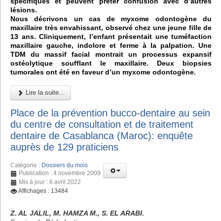
spécifiques et peuvent prêter confusion avec d’autres
lésions.
Nous décrivons un cas de myxome odontogène du
maxillaire très envahissant, observé chez une jeune fille de
13 ans. Cliniquement, l’enfant présentait une tuméfaction
maxillaire gauche, indolore et ferme à la palpation. Une
TDM du massif facial montrait un processus expansif
ostéolytique soufflant le maxillaire. Deux biopsies
tumorales ont été en faveur d’un myxome odontogène.
Lire la suite...
Place de la prévention bucco-dentaire au sein
du centre de consultation et de traitement
dentaire de Casablanca (Maroc): enquête
auprès de 129 praticiens
Catégorie :
Dossiers du mois
Publication : 4 novembre 2009
Mis à jour : 6 avril 2022
Affichages : 13484
Z. AL JALIL, M. HAMZA M., S. EL ARABI.