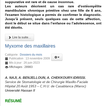
suppurative est rare et de cause inconnue.
Les auteurs décrivent un cas rare d'ostéomyélite
mandibulaire chronique primitive chez une fille de 6 ans,
l'examen histologique a permis de confirmer le diagnostic.
Jusqu’à présent, seuls quelques cas de cette affection,
dont le début se situe dans l’enfance ou l’adolescence, ont
été décrits.
Lire la suite...
Myxome des maxillaires
Catégorie :
Dossiers du mois
Publication : 13 novembre 2009
Mis à jour : 26 juin 2023
Affichages : 28983
A. NAJI, A. BENJELLOUN, A. CHEKKOURY-IDRISSI.
Service de Stomatologie et de Chirurgie Maxillo-Faciale
Hôpital 20 Août 1953 – C.H.U. de Casablanca (Maroc)
Université Hassan II
R
É
SUMÉ