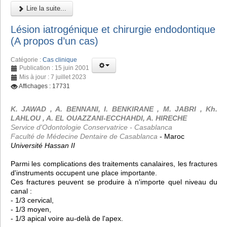
Lire la suite...
Lésion iatrogénique et chirurgie endodontique
(A propos d’un cas)
Catégorie :
Cas clinique
Publication : 15 juin 2001
Mis à jour : 7 juillet 2023
Affichages : 17731
K. JAWAD , A. BENNANI, I. BENKIRANE , M. JABRI , Kh.
LAHLOU , A. EL OUAZZANI-ECCHAHDI, A. HIRECHE
Service d'Odontologie Conservatrice - Casablanca
Faculté de Médecine Dentaire de Casablanca
- Maroc
Université Hassan II
Parmi les complications des traitements canalaires, les fractures
d'instruments occupent une place importante.
Ces fractures peuvent se produire à n'importe quel niveau du
canal :
- 1/3 cervical,
- 1/3 moyen,
- 1/3 apical voire au-delà de l'apex.