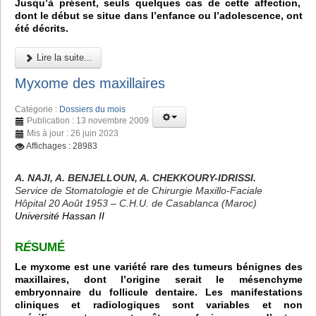
Jusqu’à présent, seuls quelques cas de cette affection,
dont le début se situe dans l’enfance ou l’adolescence, ont
été décrits.
Lire la suite...
Myxome des maxillaires
Catégorie :
Dossiers du mois
Publication : 13 novembre 2009
Mis à jour : 26 juin 2023
Affichages : 28983
A. NAJI, A. BENJELLOUN, A. CHEKKOURY-IDRISSI.
Service de Stomatologie et de Chirurgie Maxillo-Faciale
Hôpital 20 Août 1953 – C.H.U. de Casablanca (Maroc)
Université Hassan II
R
É
SUMÉ
Le myxome est une variété rare des tumeurs bénignes des
maxillaires, dont l’origine serait le mésenchyme
embryonnaire du follicule dentaire. Les manifestations
cliniques et radiologiques sont variables et non