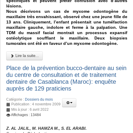
spécifiques et peuvent prêter confusion avec d’autres
lésions.
Nous décrivons un cas de myxome odontogène du
maxillaire très envahissant, observé chez une jeune fille de
13 ans. Cliniquement, l’enfant présentait une tuméfaction
maxillaire gauche, indolore et ferme à la palpation. Une
TDM du massif facial montrait un processus expansif
ostéolytique soufflant le maxillaire. Deux biopsies
tumorales ont été en faveur d’un myxome odontogène.
Lire la suite...
Place de la prévention bucco-dentaire au sein
du centre de consultation et de traitement
dentaire de Casablanca (Maroc): enquête
auprès de 129 praticiens
Catégorie :
Dossiers du mois
Publication : 4 novembre 2009
Mis à jour : 6 avril 2022
Affichages : 13484
Z. AL JALIL, M. HAMZA M., S. EL ARABI.