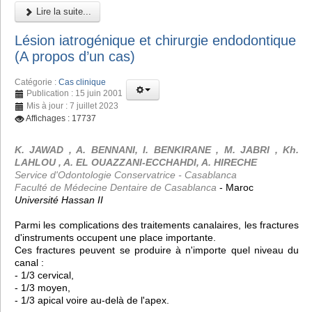
Lire la suite...
Lésion iatrogénique et chirurgie endodontique
(A propos d’un cas)
Catégorie :
Cas clinique
Publication : 15 juin 2001
Mis à jour : 7 juillet 2023
Affichages : 17737
K. JAWAD , A. BENNANI, I. BENKIRANE , M. JABRI , Kh.
LAHLOU , A. EL OUAZZANI-ECCHAHDI, A. HIRECHE
Service d'Odontologie Conservatrice - Casablanca
Faculté de Médecine Dentaire de Casablanca
- Maroc
Université Hassan II
Parmi les complications des traitements canalaires, les fractures
d'instruments occupent une place importante.
Ces fractures peuvent se produire à n'importe quel niveau du
canal :
- 1/3 cervical,
- 1/3 moyen,
- 1/3 apical voire au-delà de l'apex.