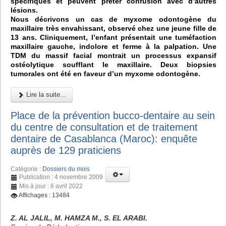
spécifiques et peuvent prêter confusion avec d’autres
lésions.
Nous décrivons un cas de myxome odontogène du
maxillaire très envahissant, observé chez une jeune fille de
13 ans. Cliniquement, l’enfant présentait une tuméfaction
maxillaire gauche, indolore et ferme à la palpation. Une
TDM du massif facial montrait un processus expansif
ostéolytique soufflant le maxillaire. Deux biopsies
tumorales ont été en faveur d’un myxome odontogène.
Lire la suite...
Place de la prévention bucco-dentaire au sein
du centre de consultation et de traitement
dentaire de Casablanca (Maroc): enquête
auprès de 129 praticiens
Catégorie :
Dossiers du mois
Publication : 4 novembre 2009
Mis à jour : 6 avril 2022
Affichages : 13484
Z. AL JALIL, M. HAMZA M., S. EL ARABI.