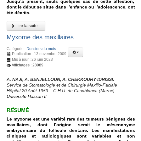
Jusqu’à présent, seuls quelques cas de cette affection,
dont le début se situe dans l’enfance ou l’adolescence, ont
été décrits.
Lire la suite...
Myxome des maxillaires
Catégorie :
Dossiers du mois
Publication : 13 novembre 2009
Mis à jour : 26 juin 2023
Affichages : 28989
A. NAJI, A. BENJELLOUN, A. CHEKKOURY-IDRISSI.
Service de Stomatologie et de Chirurgie Maxillo-Faciale
Hôpital 20 Août 1953 – C.H.U. de Casablanca (Maroc)
Université Hassan II
R
É
SUMÉ
Le myxome est une variété rare des tumeurs bénignes des
maxillaires, dont l’origine serait le mésenchyme
embryonnaire du follicule dentaire. Les manifestations
cliniques et radiologiques sont variables et non