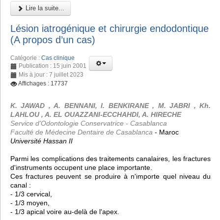
Lire la suite...
Lésion iatrogénique et chirurgie endodontique
(A propos d’un cas)
Catégorie :
Cas clinique
Publication : 15 juin 2001
Mis à jour : 7 juillet 2023
Affichages : 17737
K. JAWAD , A. BENNANI, I. BENKIRANE , M. JABRI , Kh.
LAHLOU , A. EL OUAZZANI-ECCHAHDI, A. HIRECHE
Service d'Odontologie Conservatrice - Casablanca
Faculté de Médecine Dentaire de Casablanca
- Maroc
Université Hassan II
Parmi les complications des traitements canalaires, les fractures
d'instruments occupent une place importante.
Ces fractures peuvent se produire à n'importe quel niveau du
canal :
- 1/3 cervical,
- 1/3 moyen,
- 1/3 apical voire au-delà de l'apex.