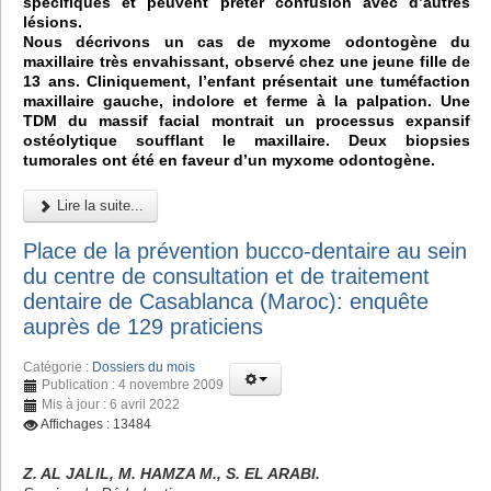
spécifiques et peuvent prêter confusion avec d’autres
lésions.
Nous décrivons un cas de myxome odontogène du
maxillaire très envahissant, observé chez une jeune fille de
13 ans. Cliniquement, l’enfant présentait une tuméfaction
maxillaire gauche, indolore et ferme à la palpation. Une
TDM du massif facial montrait un processus expansif
ostéolytique soufflant le maxillaire. Deux biopsies
tumorales ont été en faveur d’un myxome odontogène.
Lire la suite...
Place de la prévention bucco-dentaire au sein
du centre de consultation et de traitement
dentaire de Casablanca (Maroc): enquête
auprès de 129 praticiens
Catégorie :
Dossiers du mois
Publication : 4 novembre 2009
Mis à jour : 6 avril 2022
Affichages : 13484
Z. AL JALIL, M. HAMZA M., S. EL ARABI.