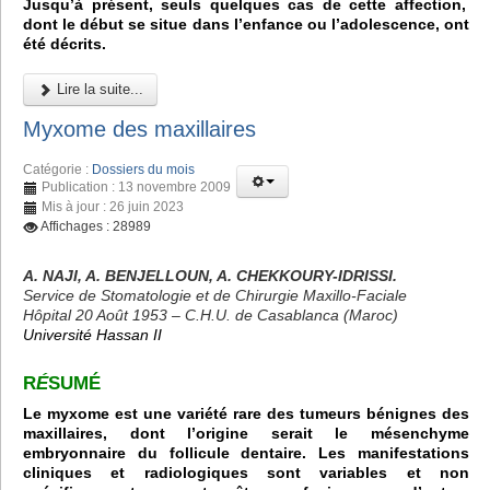
Jusqu’à présent, seuls quelques cas de cette affection,
dont le début se situe dans l’enfance ou l’adolescence, ont
été décrits.
Lire la suite...
Myxome des maxillaires
Catégorie :
Dossiers du mois
Publication : 13 novembre 2009
Mis à jour : 26 juin 2023
Affichages : 28989
A. NAJI, A. BENJELLOUN, A. CHEKKOURY-IDRISSI.
Service de Stomatologie et de Chirurgie Maxillo-Faciale
Hôpital 20 Août 1953 – C.H.U. de Casablanca (Maroc)
Université Hassan II
R
É
SUMÉ
Le myxome est une variété rare des tumeurs bénignes des
maxillaires, dont l’origine serait le mésenchyme
embryonnaire du follicule dentaire. Les manifestations
cliniques et radiologiques sont variables et non