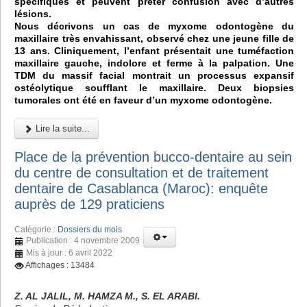
spécifiques et peuvent prêter confusion avec d’autres
lésions.
Nous décrivons un cas de myxome odontogène du
maxillaire très envahissant, observé chez une jeune fille de
13 ans. Cliniquement, l’enfant présentait une tuméfaction
maxillaire gauche, indolore et ferme à la palpation. Une
TDM du massif facial montrait un processus expansif
ostéolytique soufflant le maxillaire. Deux biopsies
tumorales ont été en faveur d’un myxome odontogène.
Lire la suite...
Place de la prévention bucco-dentaire au sein
du centre de consultation et de traitement
dentaire de Casablanca (Maroc): enquête
auprès de 129 praticiens
Catégorie :
Dossiers du mois
Publication : 4 novembre 2009
Mis à jour : 6 avril 2022
Affichages : 13484
Z. AL JALIL, M. HAMZA M., S. EL ARABI.