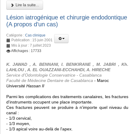
Lire la suite...
Lésion iatrogénique et chirurgie endodontique
(A propos d’un cas)
Catégorie :
Cas clinique
Publication : 15 juin 2001
Mis à jour : 7 juillet 2023
Affichages : 17733
K. JAWAD , A. BENNANI, I. BENKIRANE , M. JABRI , Kh.
LAHLOU , A. EL OUAZZANI-ECCHAHDI, A. HIRECHE
Service d'Odontologie Conservatrice - Casablanca
Faculté de Médecine Dentaire de Casablanca
- Maroc
Université Hassan II
Parmi les complications des traitements canalaires, les fractures
d'instruments occupent une place importante.
Ces fractures peuvent se produire à n'importe quel niveau du
canal :
- 1/3 cervical,
- 1/3 moyen,
- 1/3 apical voire au-delà de l'apex.