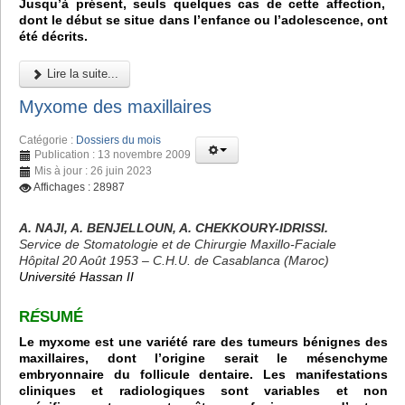
Jusqu’à présent, seuls quelques cas de cette affection,
dont le début se situe dans l’enfance ou l’adolescence, ont
été décrits.
Lire la suite...
Myxome des maxillaires
Catégorie :
Dossiers du mois
Publication : 13 novembre 2009
Mis à jour : 26 juin 2023
Affichages : 28987
A. NAJI, A. BENJELLOUN, A. CHEKKOURY-IDRISSI.
Service de Stomatologie et de Chirurgie Maxillo-Faciale
Hôpital 20 Août 1953 – C.H.U. de Casablanca (Maroc)
Université Hassan II
R
É
SUMÉ
Le myxome est une variété rare des tumeurs bénignes des
maxillaires, dont l’origine serait le mésenchyme
embryonnaire du follicule dentaire. Les manifestations
cliniques et radiologiques sont variables et non