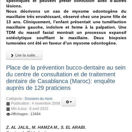
spécifiques et peuvent prêter confusion avec d’autres
lésions.
Nous décrivons un cas de myxome odontogène du
maxillaire très envahissant, observé chez une jeune fille de
13 ans. Cliniquement, l’enfant présentait une tuméfaction
maxillaire gauche, indolore et ferme à la palpation. Une
TDM du massif facial montrait un processus expansif
ostéolytique soufflant le maxillaire. Deux biopsies
tumorales ont été en faveur d’un myxome odontogène.
Lire la suite...
Place de la prévention bucco-dentaire au sein
du centre de consultation et de traitement
dentaire de Casablanca (Maroc): enquête
auprès de 129 praticiens
Catégorie :
Dossiers du mois
Publication : 4 novembre 2009
Mis à jour : 6 avril 2022
Affichages : 13484
Z. AL JALIL, M. HAMZA M., S. EL ARABI.