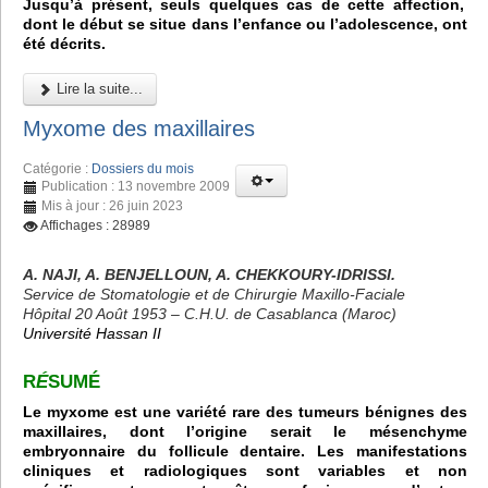
Jusqu’à présent, seuls quelques cas de cette affection,
dont le début se situe dans l’enfance ou l’adolescence, ont
été décrits.
Lire la suite...
Myxome des maxillaires
Catégorie :
Dossiers du mois
Publication : 13 novembre 2009
Mis à jour : 26 juin 2023
Affichages : 28989
A. NAJI, A. BENJELLOUN, A. CHEKKOURY-IDRISSI.
Service de Stomatologie et de Chirurgie Maxillo-Faciale
Hôpital 20 Août 1953 – C.H.U. de Casablanca (Maroc)
Université Hassan II
R
É
SUMÉ
Le myxome est une variété rare des tumeurs bénignes des
maxillaires, dont l’origine serait le mésenchyme
embryonnaire du follicule dentaire. Les manifestations
cliniques et radiologiques sont variables et non