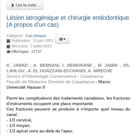
Lire la suite...
Lésion iatrogénique et chirurgie endodontique
(A propos d’un cas)
Catégorie :
Cas clinique
Publication : 15 juin 2001
Mis à jour : 7 juillet 2023
Affichages : 17737
K. JAWAD , A. BENNANI, I. BENKIRANE , M. JABRI , Kh.
LAHLOU , A. EL OUAZZANI-ECCHAHDI, A. HIRECHE
Service d'Odontologie Conservatrice - Casablanca
Faculté de Médecine Dentaire de Casablanca
- Maroc
Université Hassan II
Parmi les complications des traitements canalaires, les fractures
d'instruments occupent une place importante.
Ces fractures peuvent se produire à n'importe quel niveau du
canal :
- 1/3 cervical,
- 1/3 moyen,
- 1/3 apical voire au-delà de l'apex.