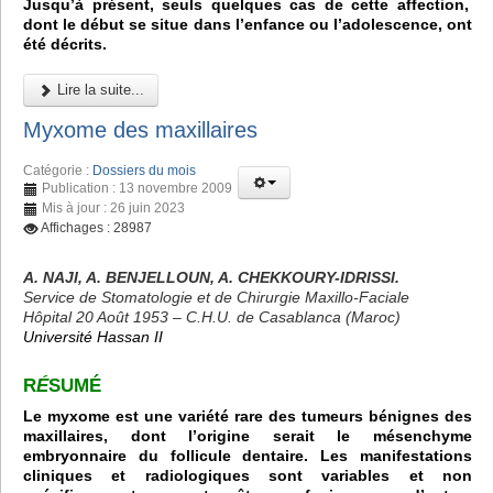
Jusqu’à présent, seuls quelques cas de cette affection,
dont le début se situe dans l’enfance ou l’adolescence, ont
été décrits.
Lire la suite...
Myxome des maxillaires
Catégorie :
Dossiers du mois
Publication : 13 novembre 2009
Mis à jour : 26 juin 2023
Affichages : 28987
A. NAJI, A. BENJELLOUN, A. CHEKKOURY-IDRISSI.
Service de Stomatologie et de Chirurgie Maxillo-Faciale
Hôpital 20 Août 1953 – C.H.U. de Casablanca (Maroc)
Université Hassan II
R
É
SUMÉ
Le myxome est une variété rare des tumeurs bénignes des
maxillaires, dont l’origine serait le mésenchyme
embryonnaire du follicule dentaire. Les manifestations
cliniques et radiologiques sont variables et non