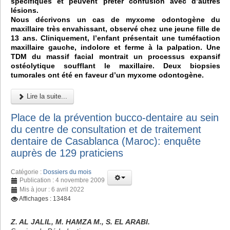
spécifiques et peuvent prêter confusion avec d’autres
lésions.
Nous décrivons un cas de myxome odontogène du
maxillaire très envahissant, observé chez une jeune fille de
13 ans. Cliniquement, l’enfant présentait une tuméfaction
maxillaire gauche, indolore et ferme à la palpation. Une
TDM du massif facial montrait un processus expansif
ostéolytique soufflant le maxillaire. Deux biopsies
tumorales ont été en faveur d’un myxome odontogène.
Lire la suite...
Place de la prévention bucco-dentaire au sein
du centre de consultation et de traitement
dentaire de Casablanca (Maroc): enquête
auprès de 129 praticiens
Catégorie :
Dossiers du mois
Publication : 4 novembre 2009
Mis à jour : 6 avril 2022
Affichages : 13484
Z. AL JALIL, M. HAMZA M., S. EL ARABI.