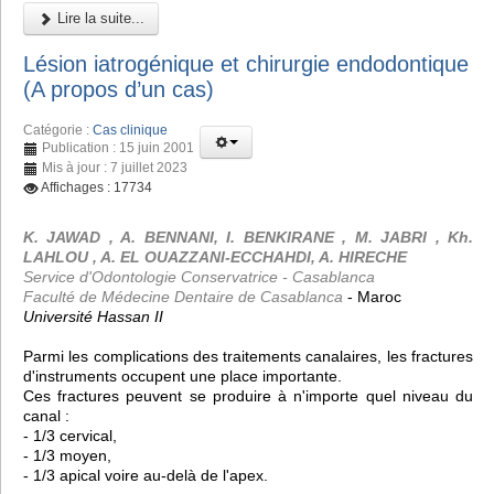
Lire la suite...
Lésion iatrogénique et chirurgie endodontique
(A propos d’un cas)
Catégorie :
Cas clinique
Publication : 15 juin 2001
Mis à jour : 7 juillet 2023
Affichages : 17734
K. JAWAD , A. BENNANI, I. BENKIRANE , M. JABRI , Kh.
LAHLOU , A. EL OUAZZANI-ECCHAHDI, A. HIRECHE
Service d'Odontologie Conservatrice - Casablanca
Faculté de Médecine Dentaire de Casablanca
- Maroc
Université Hassan II
Parmi les complications des traitements canalaires, les fractures
d'instruments occupent une place importante.
Ces fractures peuvent se produire à n'importe quel niveau du
canal :
- 1/3 cervical,
- 1/3 moyen,
- 1/3 apical voire au-delà de l'apex.