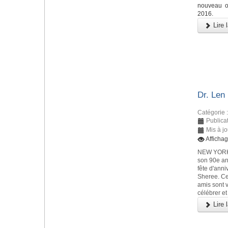
nouveau o
2016.
Lire l
Dr. Len
Catégorie 
Publica
Mis à j
Afficha
NEW YORK, 
son 90e an
fête d'anni
Sheree. Ce
amis sont 
célébrer e
Lire l