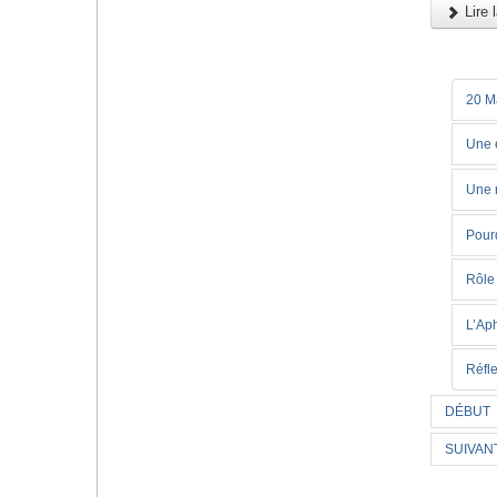
Lire l
20 M
Une 
Une 
Pour
Rôle
L’Ap
Réfle
DÉBUT
SUIVAN