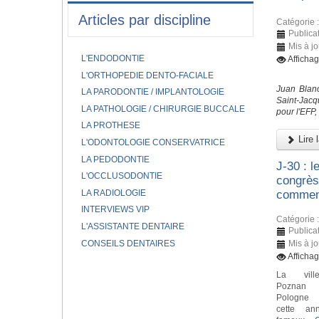
Articles par discipline
Catégorie 
Publica
Mis à j
L'ENDODONTIE
Afficha
L'ORTHOPEDIE DENTO-FACIALE
Juan Blanc
LA PARODONTIE / IMPLANTOLOGIE
Saint-Jacq
LA PATHOLOGIE / CHIRURGIE BUCCALE
pour l'EFP,
LA PROTHESE
Lire l
L'ODONTOLOGIE CONSERVATRICE
LA PEDODONTIE
J-30 : 
L'OCCLUSODONTIE
congrès
LA RADIOLOGIE
comme
INTERVIEWS VIP
Catégorie 
L'ASSISTANTE DENTAIRE
Publica
CONSEILS DENTAIRES
Mis à j
Afficha
La vil
Pozna
Pologne 
cette an