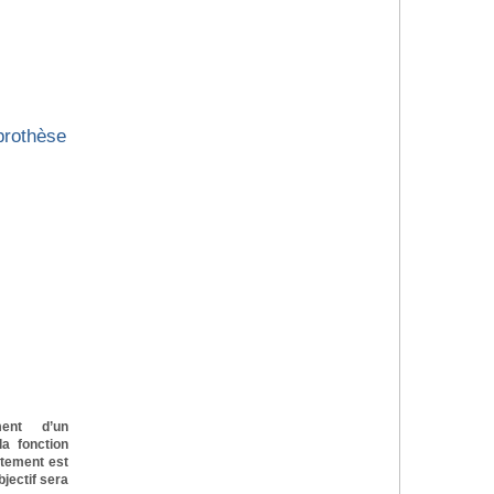
 prothèse
ment d’un
la fonction
ntement est
jectif sera