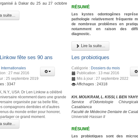
rganisé à Dakar du 25 au 27 octobre
RÉSUMÉ
Les kystes odontogènes représe
a suite...
pathologie relativement fréquente 
de nombreux problèmes en pratique
notamment en raison des diffi
diagnostic.
Lire la suite...
 Linkow fête ses 90 ans
Les probiotiques
:
Internationales
Catégorie :
Dossiers du mois
tion : 27 mai 2016
Publication : 13 mai 2016
our : 25 septembre 2019
Mis à jour : 27 septembre 2022
ges : 3347
Affichages : 24318
N.Y., USA: Dr Len Linkow a célébré
niversaire récemment dans une grande
KH. MOUKRAM, L. KISSI, I. BEN YAH
versaire organisée par sa belle fille,
Service d’Odontologie Chirurgic
s compagnons dentistes et d'autres
Casablanca
venus du monde entier pour honorer,
Faculté de Médecine Dentaire de Casa
t partager ce grand moment.
Université Hassan II
a suite...
RÉSUMÉ
Les probiotiques sont des micro