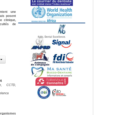
ntent une
mais posent
 clinique,
cultés de
YA
ale, CCTD,
blanca
organismes