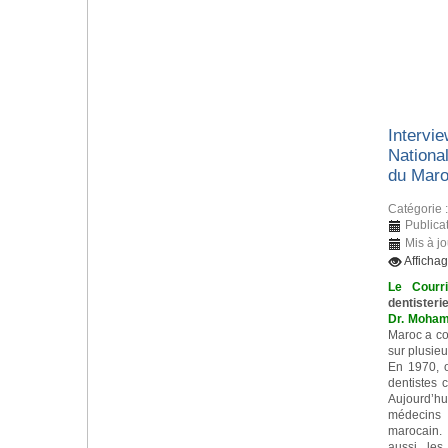
Intervie
Nationa
du Mar
Catégorie 
Publica
Mis à j
Afficha
Le Courr
dentisteri
Dr. Moham
Maroc a c
sur plusieu
En 1970, 
dentistes 
Aujourd’h
médecins d
marocain. 
aussi les