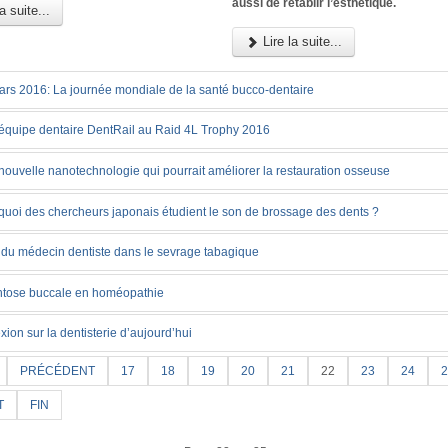
aussi de rétablir l’esthétique.
a suite...
Lire la suite...
ars 2016: La journée mondiale de la santé bucco-dentaire
équipe dentaire DentRail au Raid 4L Trophy 2016
nouvelle nanotechnologie qui pourrait améliorer la restauration osseuse
quoi des chercheurs japonais étudient le son de brossage des dents ?
 du médecin dentiste dans le sevrage tabagique
htose buccale en homéopathie
xion sur la dentisterie d’aujourd’hui
PRÉCÉDENT
17
18
19
20
21
22
23
24
2
T
FIN