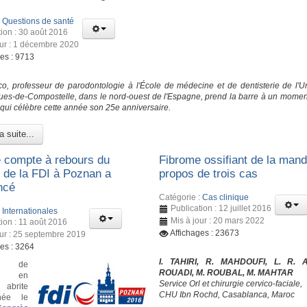
:
Questions de santé
tion : 30 août 2016
our : 1 décembre 2020
ges : 9713
o, professeur de parodontologie à l'École de médecine et de dentisterie de l'Un
ues-de-Compostelle, dans le nord-ouest de l'Espagne, prend la barre à un moment
 qui célèbre cette année son 25e anniversaire.
a suite...
le compte à rebours du
Fibrome ossifiant de la mandi
 de la FDI à Poznan a
propos de trois cas
ncé
Catégorie :
Cas clinique
Publication : 12 juillet 2016
:
Internationales
Mis à jour : 20 mars 2022
tion : 11 août 2016
Affichages : 23673
our : 25 septembre 2019
ges : 3264
I. TAHIRI, R. MAHDOUFI, L. R. 
le de
ROUADI, M. ROUBAL, M. MAHTAR
n en
Service Orl et chirurgie cervico-faciale,
abrite
CHU Ibn Rochd, Casablanca, Maroc
née le