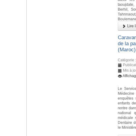
taoujdate
Berhil, So
Tahnnaou
Boulemane 
Lire l
Caravan
de la p
(Maroc)
Catégorie 
Publicat
Mis à jo
Afficha
Le Servic
Médecine 
enquêtes 
enfants d
rentre dan
national 
médicale 
Dentaire d
le Ministèr