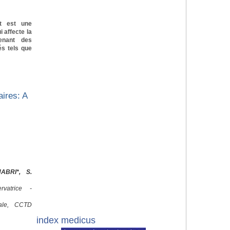
t est une
 affecte la
tenant des
és tels que
ires: A
ABRI*, S.
vatrice -
c
cale, CCTD
index medicus