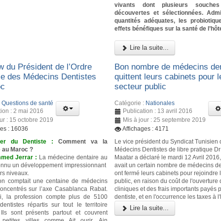
vivants dont plusieurs souche
découvertes et sélectionnées. Admi
quantités adéquates, les probiotiq
effets bénéfiques sur la santé de l’hôt
Lire la suite...
w du Président de l’Ordre
Bon nombre de médecins den
le des Médecins Dentistes
quittent leurs cabinets pour l
oc
secteur public
:
Questions de santé
Catégorie :
Nationales
tion : 2 mai 2016
Publication : 13 avril 2016
our : 15 octobre 2019
Mis à jour : 25 septembre 2019
ges : 16036
Affichages : 4171
ier du Dentiste :
Comment va la
Le vice président du Syndicat Tunisien
e au Maroc ?
Médecins Dentistes de libre pratique 
med Jerrar :
La médecine dentaire au
Maatar a déclaré le mardi 12 Avril 2016, 
onnu un développement impressionnant
avait un certain nombre de médecins de
rs niveaux.
ont fermé leurs cabinets pour rejoindre 
on comptait une centaine de médecins
public, en raison du coût de l'ouverture
concentrés sur l’axe Casablanca Rabat.
cliniques et des frais importants payés p
ui, la profession compte plus de 5100
dentiste, et en l'occurrence les taxes à l'
entistes répartis sur tout le territoire
Lire la suite...
Ils sont présents partout et couvrent
 petites villes comme Ait ourir, Ain