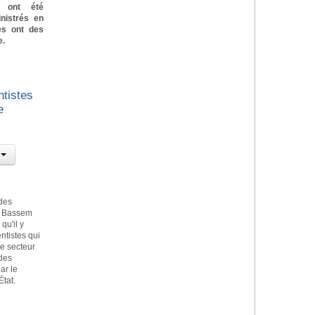
s ont été
nistrés en
ues ont des
e.
tistes
e
 des
Dr Bassem
qu'il y
ntistes qui
le secteur
 des
ar le
État.