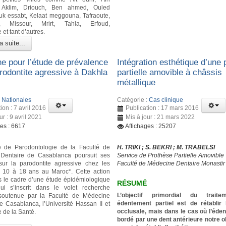
, Aklim, Driouch, Ben ahmed, Ouled
uk essabt, Kelaat meggouna, Tafraoute,
t, Missour, Mrirt, Tahla, Erfoud,
et tant d’autres.
a suite...
e pour l’étude de prévalence
Intégration esthétique d’une
arodontite agressive à Dakhla
partielle amovible à châssis
métallique
:
Nationales
Catégorie :
Cas clinique
ion : 7 avril 2016
Publication : 17 mars 2016
ur : 9 avril 2021
Mis à jour : 21 mars 2022
ges : 6617
Affichages : 25207
e de Parodontologie de la Faculté de
H. TRIKI ; S. BEKRI ; M. TRABELSI
Dentaire de Casablanca poursuit ses
Service de Prothèse Partielle Amovible
sur la parodontite agressive chez les
Faculté de Médecine Dentaire Monastir
e 10 à 18 ans au Maroc*. Cette action
s le cadre d’une étude épidémiologique
RÉSUMÉ
qui s’inscrit dans le volet recherche
L’objectif primordial du traite
soutenue par la Faculté de Médecine
édentement partiel est de rétablir 
e Casablanca, l’Université Hassan II et
occlusale, mais dans le cas où l’éde
e de la Santé.
bordé par une dent antérieure notre ob