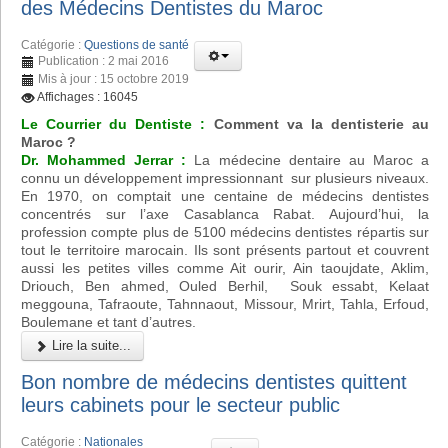
des Médecins Dentistes du Maroc
Catégorie :
Questions de santé
Publication : 2 mai 2016
Mis à jour : 15 octobre 2019
Affichages : 16045
Le Courrier du Dentiste :
Comment va la dentisterie au
Maroc ?
Dr. Mohammed Jerrar :
La médecine dentaire au Maroc a
connu un développement impressionnant sur plusieurs niveaux.
En 1970, on comptait une centaine de médecins dentistes
concentrés sur l’axe Casablanca Rabat. Aujourd’hui, la
profession compte plus de 5100 médecins dentistes répartis sur
tout le territoire marocain. Ils sont présents partout et couvrent
aussi les petites villes comme Ait ourir, Ain taoujdate, Aklim,
Driouch, Ben ahmed, Ouled Berhil, Souk essabt, Kelaat
meggouna, Tafraoute, Tahnnaout, Missour, Mrirt, Tahla, Erfoud,
Boulemane et tant d’autres.
Lire la suite...
Bon nombre de médecins dentistes quittent
leurs cabinets pour le secteur public
Catégorie :
Nationales