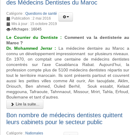
des Médecins Dentistes du Maroc
Catégorie :
Questions de santé
Publication : 2 mai 2016
Mis à jour : 15 octobre 2019
Affichages : 16045
Le Courrier du Dentiste :
Comment va la dentisterie au
Maroc ?
Dr. Mohammed Jerrar :
La médecine dentaire au Maroc a
connu un développement impressionnant sur plusieurs niveaux.
En 1970, on comptait une centaine de médecins dentistes
concentrés sur l’axe Casablanca Rabat. Aujourd’hui, la
profession compte plus de 5100 médecins dentistes répartis sur
tout le territoire marocain. Ils sont présents partout et couvrent
aussi les petites villes comme Ait ourir, Ain taoujdate, Aklim,
Driouch, Ben ahmed, Ouled Berhil, Souk essabt, Kelaat
meggouna, Tafraoute, Tahnnaout, Missour, Mrirt, Tahla, Erfoud,
Boulemane et tant d’autres.
Lire la suite...
Bon nombre de médecins dentistes quittent
leurs cabinets pour le secteur public
Catégorie :
Nationales