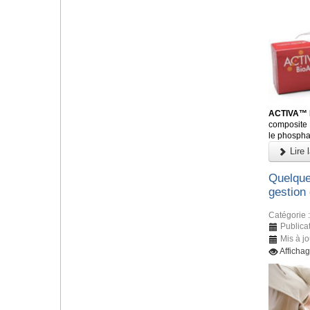
ACTIVA™ 
composite 
le phosphat
Lire l
Quelque
gestion 
Catégorie 
Publica
Mis à j
Afficha