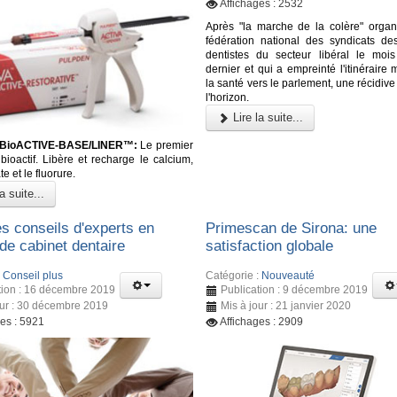
Affichages : 2532
Après "la marche de la colère" organ
fédération national des syndicats d
dentistes du secteur libéral le mois
dernier et qui a empreinté l'itinéraire 
la santé vers le parlement, une récidive 
l'horizon.
Lire la suite...
BioACTIVE-BASE/LINER™:
Le premier
bioactif. Libère et recharge le calcium,
e et le fluorure.
a suite...
s conseils d'experts en
Primescan de Sirona: une
de cabinet dentaire
satisfaction globale
:
Conseil plus
Catégorie :
Nouveauté
tion : 16 décembre 2019
Publication : 9 décembre 2019
our : 30 décembre 2019
Mis à jour : 21 janvier 2020
ges : 5921
Affichages : 2909