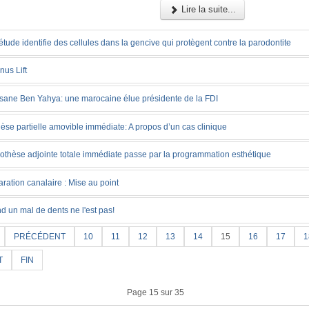
Lire la suite...
tude identifie des cellules dans la gencive qui protègent contre la parodontite
nus Lift
Ihsane Ben Yahya: une marocaine élue présidente de la FDI
èse partielle amovible immédiate: A propos d’un cas clinique
rothèse adjointe totale immédiate passe par la programmation esthétique
ration canalaire : Mise au point
 un mal de dents ne l'est pas!
PRÉCÉDENT
10
11
12
13
14
15
16
17
1
T
FIN
Page 15 sur 35