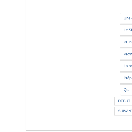
Une é
Le Si
Pr. 
Proth
La p
Prépa
Quand
DÉBUT
SUIVAN