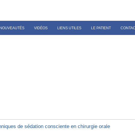
NOUVEAUTÉS
VIDÉOS
LIENS UTILES
LE PATIENT
CONTA
hniques de sédation consciente en chirurgie orale