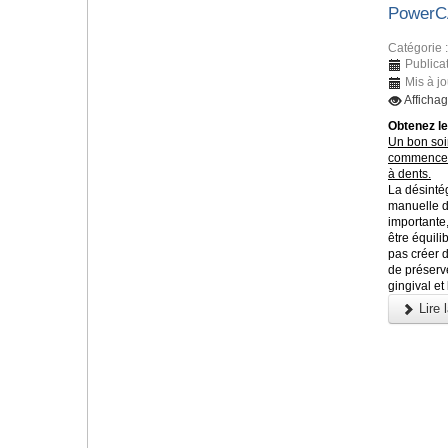
Power
Catégorie 
Publica
Mis à j
Afficha
Obtenez le
Un bon soi
commence 
à dents.
La désinté
manuelle d
importante,
être équili
pas créer d
de préserve
gingival et 
Lire l