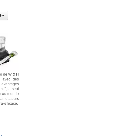
zo de W & H
n avec des
s avantages
ink", le seul
pe au monde
stimulateurs
ra-efficace.
,