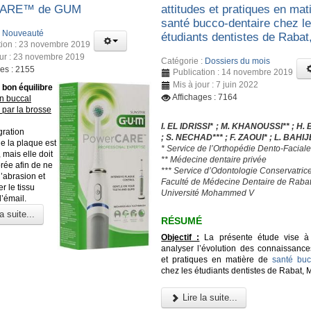
CARE™ de GUM
attitudes et pratiques en mat
santé bucco-dentaire chez l
:
Nouveauté
étudiants dentistes de Raba
tion : 23 novembre 2019
our : 23 novembre 2019
Catégorie :
Dossiers du mois
ges : 2155
Publication : 14 novembre 2019
Mis à jour : 7 juin 2022
 bon équilibre
Affichages : 7164
n buccal
par la brosse
I. EL IDRISSI* ; M. KHANOUSSI** ; H
gration
; S. NECHAD*** ; F. ZAOUI* ; L. BAHIJ
e la plaque est
* Service de l’Orthopédie Dento-Facial
 mais elle doit
** Médecine dentaire privée
brée afin de ne
*** Service d’Odontologie Conservatric
’abrasion et
Faculté de Médecine Dentaire de Rabat
r le tissu
Université Mohammed V
l’émail.
a suite...
RÉSUMÉ
Objectif :
La présente étude vise à 
analyser l’évolution des connaissances
et pratiques en matière de
santé buc
chez les étudiants dentistes de Rabat, 
Lire la suite...