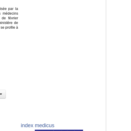
isée par la
es médecins
 de février
ministère de
se profile à
index medicus