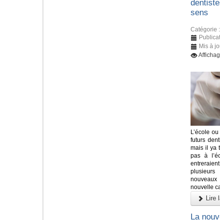
dentist
sens
Catégorie 
Publica
Mis à j
Afficha
L’école ou 
futurs den
mais il ya
pas à l’éc
entreraient
plusieurs
nouveaux 
nouvelle ca
Lire l
La nouv