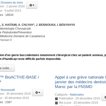
:
Dossiers du mois
ion : 2 janvier 2020
ur : 9 juillet 2023
ges : 18644
 S. HAITAMI, A. CHLYAH*, J. BENNOUNA, I. BENYAHYA
Odontologie Chirurgicale
de Pédodontie/Prévention
 Médecine Dentaire de Casablanca
Hassan II
tion d’un geste buccodentaire notamment chirurgical chez un patient anxieux, 
n d’handicap reste difficile parfois impossible.
a suite...
™ BioACTIVE-BASE /
Appel à une grève nationale 
™
janvier des médecins dentis
Maroc par la FNSMD
:
Nouveauté
tion : 30 décembre 2019
Catégorie :
Nationales
our : 30 décembre 2019
Publication : 20 décembre 2019
ges : 2387
Mis à jour : 20 décembre 2019