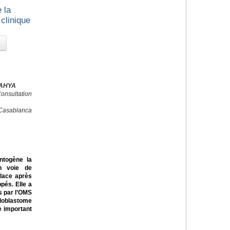
 la
clinique
YAHYA
onsultation
 Casablanca
ntogène la
n voie de
lace après
pés. Elle a
s par l’OMS
éloblastome
e important
.