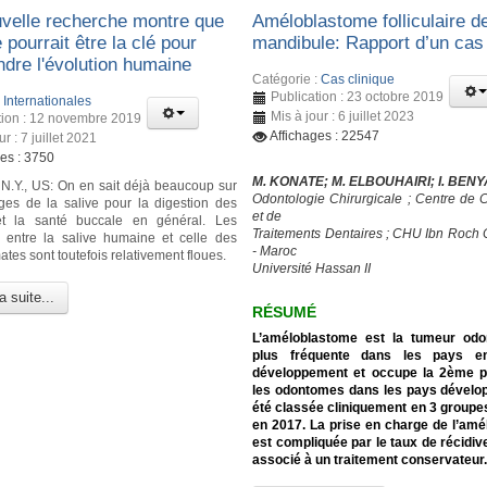
velle recherche montre que
Améloblastome folliculaire de
e pourrait être la clé pour
mandibule: Rapport d’un cas 
dre l'évolution humaine
Catégorie :
Cas clinique
Publication : 23 octobre 2019
:
Internationales
Mis à jour : 6 juillet 2023
tion : 12 novembre 2019
Affichages : 22547
ur : 7 juillet 2021
ges : 3750
M. KONATE; M. ELBOUHAIRI; I. BEN
.Y., US: On en sait déjà beaucoup sur
Odontologie Chirurgicale ; Centre de C
ges de la salive pour la digestion des
et de
et la santé buccale en général. Les
Traitements Dentaires ; CHU Ibn Roch
s entre la salive humaine et celle des
- Maroc
ates sont toutefois relativement floues.
Université Hassan II
a suite...
RÉSUMÉ
L’améloblastome est la tumeur odo
plus fréquente dans les pays e
développement et occupe la 2ème p
les odontomes dans les pays dévelop
été classée cliniquement en 3 groupe
en 2017. La prise en charge de l’am
est compliquée par le taux de récidiv
associé à un traitement conservateur