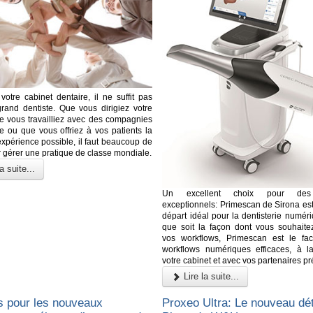
votre cabinet dentaire, il ne suffit pas
grand dentiste. Que vous dirigiez votre
e vous travailliez avec des compagnies
e ou que vous offriez à vos patients la
expérience possible, il faut beaucoup de
 gérer une pratique de classe mondiale.
a suite...
Un excellent choix pour des 
exceptionnels: Primescan de Sirona est
départ idéal pour la dentisterie numér
que soit la façon dont vous souhaite
vos workflows, Primescan est le faci
workflows numériques efficaces, à l
votre cabinet et avec vos partenaires pr
Lire la suite...
s pour les nouveaux
Proxeo Ultra: Le nouveau dét