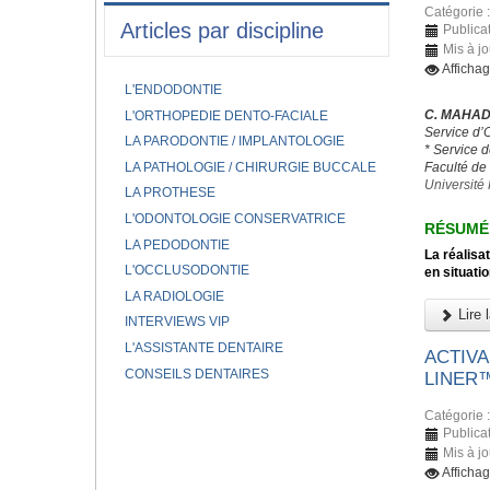
Catégorie 
Articles par discipline
Publicat
Mis à jo
Afficha
L'ENDODONTIE
C. MAHAD,
L'ORTHOPEDIE DENTO-FACIALE
Service d’
LA PARODONTIE / IMPLANTOLOGIE
* Service 
LA PATHOLOGIE / CHIRURGIE BUCCALE
Faculté de
Université 
LA PROTHESE
L'ODONTOLOGIE CONSERVATRICE
RÉSUMÉ
LA PEDODONTIE
La réalisa
L'OCCLUSODONTIE
en situatio
LA RADIOLOGIE
Lire l
INTERVIEWS VIP
L'ASSISTANTE DENTAIRE
ACTIVA
CONSEILS DENTAIRES
LINER
Catégorie 
Publica
Mis à j
Afficha