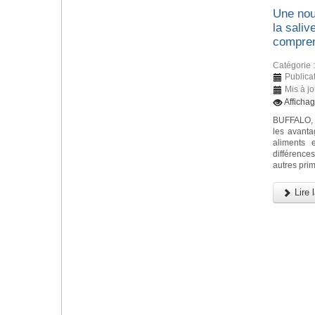
Une nou
la saliv
compren
Catégorie 
Publica
Mis à jo
Afficha
BUFFALO, N
les avanta
aliments 
différence
autres prim
Lire l