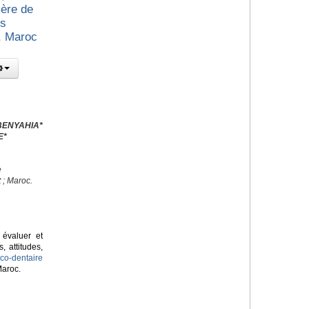
ière de
es
t, Maroc
. BENYAHIA*
E*
e
e
 ; Maroc.
évaluer et
, attitudes,
co-dentaire
Maroc.