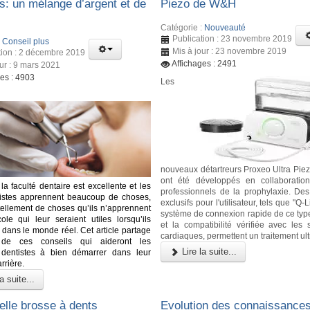
es: un mélange d’argent et de
Piezo de W&H
Catégorie :
Nouveauté
Publication : 23 novembre 2019
:
Conseil plus
Mis à jour : 23 novembre 2019
tion : 2 décembre 2019
Affichages : 2491
our : 9 mars 2021
ges : 4903
Les
nouveaux détartreurs Proxeo Ultra Pie
ont été développés en collaboratio
la faculté dentaire est excellente et les
professionnels de la prophylaxie. De
tistes apprennent beaucoup de choses,
exclusifs pour l'utilisateur, tels que "Q-L
 tellement de choses qu’ils n’apprennent
système de connexion rapide de ce ty
ole qui leur seraient utiles lorsqu’ils
et la compatibilité vérifiée avec les 
 dans le monde réel. Cet article partage
cardiaques, permettent un traitement ult
 de ces conseils qui aideront les
Lire la suite...
dentistes à bien démarrer dans leur
rrière.
a suite...
elle brosse à dents
Evolution des connaissances