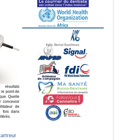
résultats
 le point de
ique. Quelle
z concevoir
litateur de
a fois dans
éférés.
artreur