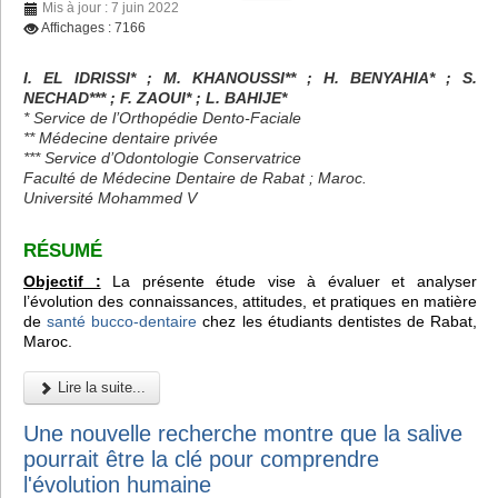
Mis à jour : 7 juin 2022
Affichages : 7166
I. EL IDRISSI* ; M. KHANOUSSI** ; H. BENYAHIA* ; S.
NECHAD*** ; F. ZAOUI* ; L. BAHIJE*
* Service de l’Orthopédie Dento-Faciale
** Médecine dentaire privée
*** Service d’Odontologie Conservatrice
Faculté de Médecine Dentaire de Rabat ; Maroc.
Université Mohammed V
RÉSUMÉ
Objectif :
La présente étude vise à évaluer et analyser
l’évolution des connaissances, attitudes, et pratiques en matière
de
santé bucco-dentaire
chez les étudiants dentistes de Rabat,
Maroc.
Lire la suite...
Une nouvelle recherche montre que la salive
pourrait être la clé pour comprendre
l'évolution humaine