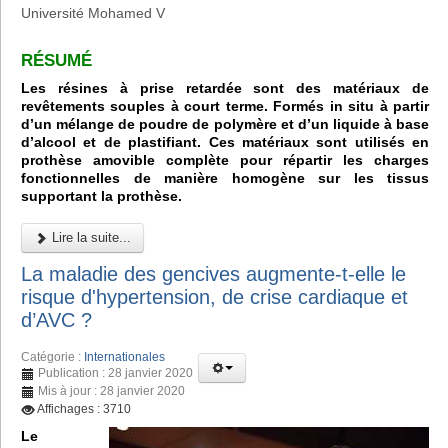
Université Mohamed V
RÉSUMÉ
Les résines à prise retardée sont des matériaux de
revêtements souples à court terme. Formés in situ à partir
d’un mélange de poudre de polymère et d’un liquide à base
d’alcool et de plastifiant. Ces matériaux sont utilisés en
prothèse amovible complète pour répartir les charges
fonctionnelles de manière homogène sur les tissus
supportant la prothèse.
Lire la suite...
La maladie des gencives augmente-t-elle le
risque d'hypertension, de crise cardiaque et
d’AVC ?
Catégorie :
Internationales
Publication : 28 janvier 2020
Mis à jour : 28 janvier 2020
Affichages : 3710
Le