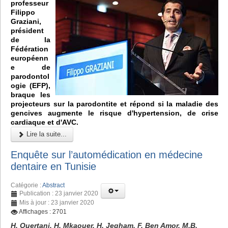
professeur
Filippo
Graziani,
président
de la
Fédération
européenn
e de
parodontol
ogie (EFP),
braque les
projecteurs sur la parodontite et répond si la maladie des
gencives augmente le risque d'hypertension, de crise
cardiaque et d'AVC.
Lire la suite...
Enquête sur l’automédication en médecine
dentaire en Tunisie
Catégorie :
Abstract
Publication : 23 janvier 2020
Mis à jour : 23 janvier 2020
Affichages : 2701
H. Ouertani, H. Mkaouer, H. Jegham, F. Ben Amor, M.B.