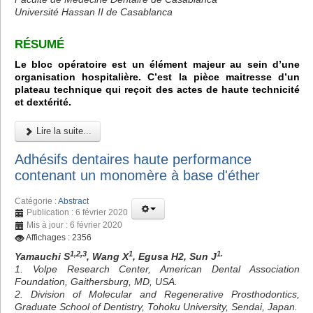
Université Hassan II de Casablanca
RÉSUMÉ
Le bloc opératoire est un élément majeur au sein d’une
organisation hospitalière. C’est la pièce maitresse d’un
plateau technique qui reçoit des actes de haute technicité
et dextérité.
Lire la suite...
Adhésifs dentaires haute performance
contenant un monomère à base d'éther
Catégorie :
Abstract
Publication : 6 février 2020
Mis à jour : 6 février 2020
Affichages : 2356
1,2,3
1
1.
Yamauchi S
, Wang X
, Egusa H2, Sun J
1. Volpe Research Center, American Dental Association
Foundation, Gaithersburg, MD, USA.
2. Division of Molecular and Regenerative Prosthodontics,
Graduate School of Dentistry, Tohoku University, Sendai, Japan.