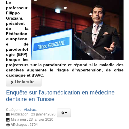
Le
professeur
Filippo
Graziani,
président
de la
Fédération
européenn
e de
parodontol
ogie (EFP),
braque les
projecteurs sur la parodontite et répond si la maladie des
gencives augmente le risque d'hypertension, de crise
cardiaque et d'AVC.
Lire la suite...
Enquête sur l’automédication en médecine
dentaire en Tunisie
Catégorie :
Abstract
Publication : 23 janvier 2020
Mis à jour : 23 janvier 2020
Affichages : 2704