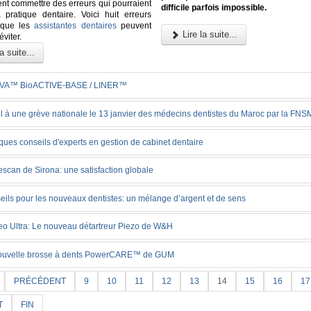
ent commettre des erreurs qui pourraient
difficile parfois impossible.
 pratique dentaire. Voici huit erreurs
 que les
assistantes dentaires
peuvent
Lire la suite...
éviter.
a suite...
VA™ BioACTIVE-BASE / LINER™
l à une grève nationale le 13 janvier des médecins dentistes du Maroc par la FN
ues conseils d'experts en gestion de cabinet dentaire
scan de Sirona: une satisfaction globale
eils pour les nouveaux dentistes: un mélange d’argent et de sens
eo Ultra: Le nouveau détartreur Piezo de W&H
ouvelle brosse à dents PowerCARE™ de GUM
PRÉCÉDENT
9
10
11
12
13
14
15
16
17
T
FIN