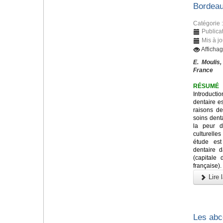
Bordeau
Catégorie 
Publicat
Mis à j
Afficha
E. Moulis,
France
RÉSUMÉ
Introduct
dentaire e
raisons de
soins dent
la peur d
culturelle
étude est
dentaire 
(capitale
française).
Lire l
Les abc