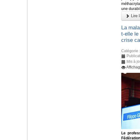
méthacryl
une durabil
Lire l
La mala
t-elle l
crise c
Catégorie 
Publicat
Mis à jo
Afficha
Le profess
Fédératio