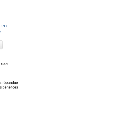
n en
e
. Ben
ez répandue
es bénéfices