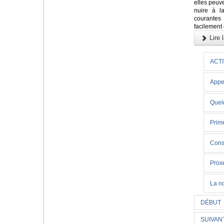
elles peuv
nuire à la
courantes
facilement 
Lire l
ACTI
Appe
Quelq
Prime
Cons
Prox
La n
DÉBUT
SUIVAN