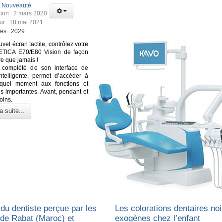
:
Nouveauté
tion : 2 mars 2020
our : 18 mai 2021
ges : 2029
vel écran tactile, contrôlez votre
TICA E70/E80 Vision de façon
ive que jamais !
 complété de son interface de
telligente, permet d’accéder à
 quel moment aux fonctions et
ns importantes. Avant, pendant et
oins.
a suite...
du dentiste perçue par les
Les colorations dentaires no
 de Rabat (Maroc) et
exogènes chez l’enfant