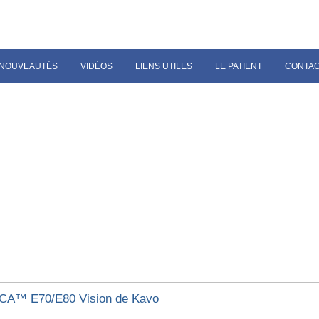
NOUVEAUTÉS
VIDÉOS
LIENS UTILES
LE PATIENT
CONTA
CA™️ E70/E80 Vision de Kavo