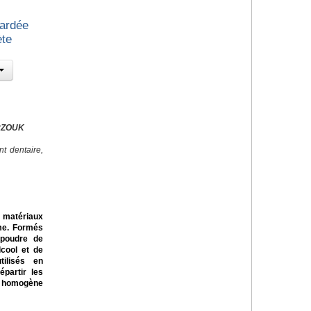
tardée
ète
ERZOUK
t dentaire,
s matériaux
me. Formés
 poudre de
lcool et de
tilisés en
partir les
e homogène