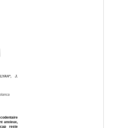
e
LYAH*, J.
blanca
odentaire
nt anxieux,
icap reste