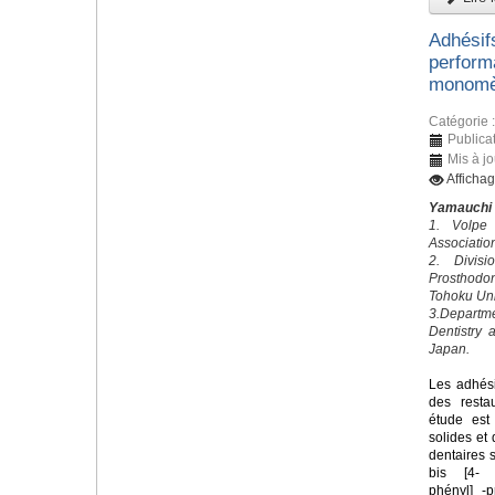
Adhésif
perform
monomèr
Catégorie 
Publicat
Mis à jo
Afficha
Yamauchi
1. Volpe
Associatio
2. Divis
Prosthodo
Tohoku Uni
3.Departm
Dentistry 
Japan.
Les adhési
des restau
étude est
solides et
dentaires 
bis [4- (
phényl] -