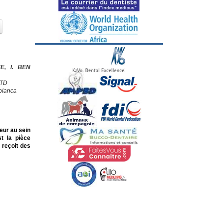
E, I. BEN
CTD
blanca
eur au sein
st la pièce
 reçoit des