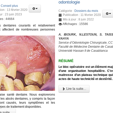
odontologie
:
Conseil plus
ion : 13 février 2020
Catégorie :
Dossiers du mois
ur : 23 juin 2023
Publication : 11 février 2020
ges : 44664
Mis à jour : 8 juin 2022
Affichages : 15586
 dentaires courants et relativement
x affectent de nombreuses personnes
A. IBOURK, N.LESTOUN, S. TAISS
YAHYA
Service d’Odontologie Chirurgicale, C
Faculté de Médecine Dentaire de Casa
Université Hassan II de Casablanca
RÉSUMÉ
Le bloc opératoire est un élément maj
d’une organisation hospitalière. C’e
maitresse d’un plateau technique qui
actes de haute technicité et dextérité.
Lire la suite...
ise santé dentaire. Nous explorerons
les abcès dentaires, y compris la façon
sont causés, leurs symptômes et les
types de traitement disponibles.
a suite...