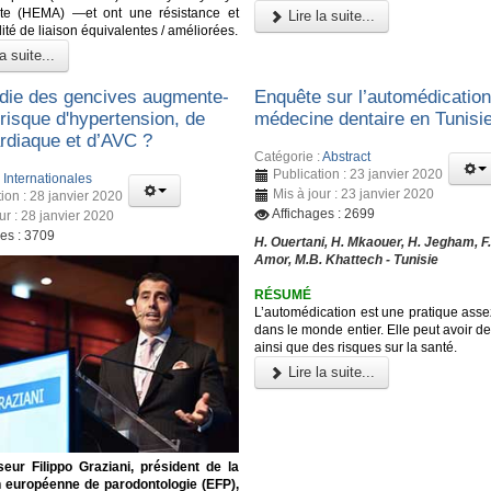
ate (HEMA) —et ont une résistance et
Lire la suite...
ité de liaison équivalentes / améliorées.
a suite...
die des gencives augmente-
Enquête sur l’automédicatio
e risque d'hypertension, de
médecine dentaire en Tunisi
ardiaque et d’AVC ?
Catégorie :
Abstract
Publication : 23 janvier 2020
:
Internationales
Mis à jour : 23 janvier 2020
ion : 28 janvier 2020
Affichages : 2699
ur : 28 janvier 2020
ges : 3709
H. Ouertani, H. Mkaouer, H. Jegham, F
Amor, M.B. Khattech - Tunisie
RÉSUMÉ
L’automédication est une pratique ass
dans le monde entier. Elle peut avoir d
ainsi que des risques sur la santé.
Lire la suite...
eur Filippo Graziani, président de la
n européenne de parodontologie (EFP),