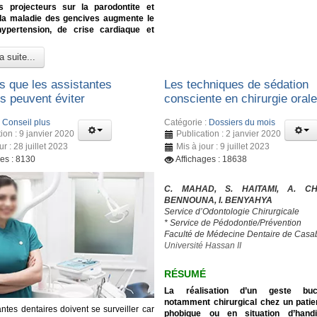
s projecteurs sur la parodontite et
 la maladie des gencives augmente le
hypertension, de crise cardiaque et
a suite...
rs que les assistantes
Les techniques de sédation
s peuvent éviter
consciente en chirurgie oral
:
Conseil plus
Catégorie :
Dossiers du mois
ion : 9 janvier 2020
Publication : 2 janvier 2020
ur : 28 juillet 2023
Mis à jour : 9 juillet 2023
ges : 8130
Affichages : 18638
C. MAHAD, S. HAITAMI, A. CH
BENNOUNA, I. BENYAHYA
Service d’Odontologie Chirurgicale
* Service de Pédodontie/Prévention
Faculté de Médecine Dentaire de Casa
Université Hassan II
RÉSUMÉ
La réalisation d’un geste bucc
notamment chirurgical chez un patie
ntes dentaires doivent se surveiller car
phobique ou en situation d’hand