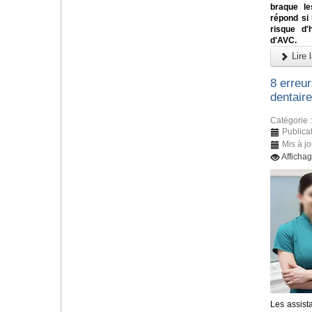
braque le
répond si
risque d'
d'AVC.
Lire l
8 erreu
dentaire
Catégorie 
Publicat
Mis à jo
Afficha
Les assista