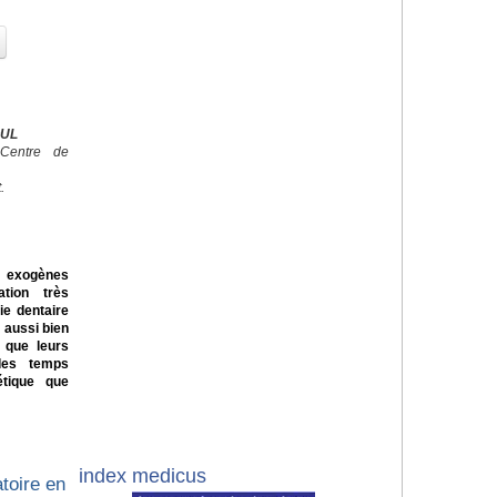
OUL
 Centre de
.
s exogènes
ation très
ie dentaire
 aussi bien
 que leurs
des temps
étique que
index medicus
toire en