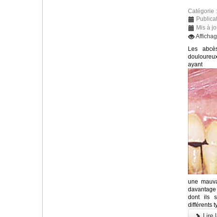
Catégorie 
Publicat
Mis à jo
Afficha
Les abcès
douloureu
ayant
une mauva
davantage 
dont ils 
différents 
Lire l