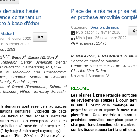
s dentaires haute
Place de la résine à prise re
ance contenant un
en prothèse amovible compl
e à base d'éther
Catégorie :
Dossiers du mois
Publication : 3 février 2020
:
Abstract
Mis à jour : 26 novembre 2022
ion : 6 février 2020
Affichages : 15473
ur : 6 février 2020
ges : 2353
R. MEKAYSSI , A. REGRAGUI , N. M
1,2,3
1
1.
 S
, Wang X
, Egusa H2, Sun J
Service de Prothèse Adjointe
 Research Center, American Dental
Centre de consultation et de traitemen
n Foundation, Gaithersburg, MD, USA.
CHU Ibn Sina. Rabat
ion of Molecular and Regenerative
Université Mohamed V
ntics, Graduate School of Dentistry,
versity, Sendai, Japan.
ent of Dental Biomaterials, School of
RÉSUMÉ
at Matsudo, Nihon University, Matsudo,
Les résines à prise retardée sont de
de revêtements souples à court ter
in situ à partir d’un mélange de
fs dentaires sont essentiels au succès
polymère et d’un liquide à base d’a
rations dentaires. L'objectif de cette
plastifiant. Ces matériaux sont u
 de fabriquer des adhésifs dentaires
prothèse amovible complète pour ré
 durables qui sont exempts de 2 résines
charges fonctionnelles de manièr
symboliques à base de méthacrylate - 2-
sur les tissus supportant la prothèse.
2-hydroxy-3-méthacryl-oxypropoxy) -
propane (Bis- GMA) et 2-hydroxyéthyl-