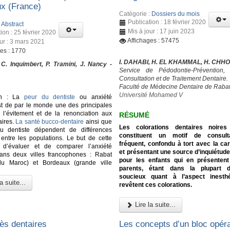
x (France)
Catégorie :
Dossiers du mois
Publication : 18 février 2020
:
Abstract
Mis à jour : 17 juin 2023
ion : 25 février 2020
Affichages : 57475
our : 3 mars 2021
ges : 1770
I. DAHABI, H. EL KHAMMAL, H. CHH
 C. Inquimbert, P. Tramini, J. Nancy -
Service de Pédodontie-Prévention,
Consultation et de Traitement Dentaire.
Faculté de Médecine Dentaire de Rabat
Université Mohamed V
ion : La
peur du dentiste
ou anxiété
st de par le monde une des principales
 l’évitement et de la renonciation aux
RÉSUMÉ
aires.
La santé bucco-dentaire
ainsi que
Les colorations dentaires noire
u dentiste dépendent de différences
constituent un motif de consult
s entre les populations. Le but de cette
fréquent, confondu à tort avec la car
 d’évaluer et de comparer l’anxiété
et présentant une source d’inquiétude
dans deux villes francophones : Rabat
pour les enfants qui en présentent
 du Maroc) et Bordeaux (grande ville
parents, étant dans la plupart 
soucieux quant à l’aspect inesth
a suite...
revêtent ces colorations.
Lire la suite...
ès dentaires
Les concepts d’un bloc opéra