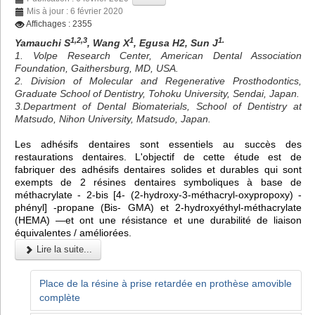
Mis à jour : 6 février 2020
Affichages : 2355
1,2,3
1
1.
Yamauchi S
, Wang X
, Egusa H2, Sun J
1. Volpe Research Center, American Dental Association
Foundation, Gaithersburg, MD, USA.
2. Division of Molecular and Regenerative Prosthodontics,
Graduate School of Dentistry, Tohoku University, Sendai, Japan.
3.Department of Dental Biomaterials, School of Dentistry at
Matsudo, Nihon University, Matsudo, Japan.
Les adhésifs dentaires sont essentiels au succès des
restaurations dentaires. L'objectif de cette étude est de
fabriquer des adhésifs dentaires solides et durables qui sont
exempts de 2 résines dentaires symboliques à base de
méthacrylate - 2-bis [4- (2-hydroxy-3-méthacryl-oxypropoxy) -
phényl] -propane (Bis- GMA) et 2-hydroxyéthyl-méthacrylate
(HEMA) —et ont une résistance et une durabilité de liaison
équivalentes / améliorées.
Lire la suite...
Place de la résine à prise retardée en prothèse amovible
complète