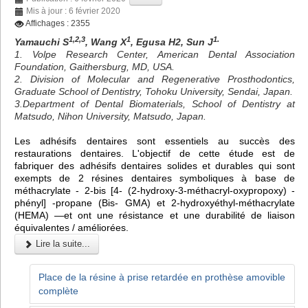
Mis à jour : 6 février 2020
Affichages : 2355
1,2,3
1
1.
Yamauchi S
, Wang X
, Egusa H2, Sun J
1. Volpe Research Center, American Dental Association
Foundation, Gaithersburg, MD, USA.
2. Division of Molecular and Regenerative Prosthodontics,
Graduate School of Dentistry, Tohoku University, Sendai, Japan.
3.Department of Dental Biomaterials, School of Dentistry at
Matsudo, Nihon University, Matsudo, Japan.
Les adhésifs dentaires sont essentiels au succès des
restaurations dentaires. L'objectif de cette étude est de
fabriquer des adhésifs dentaires solides et durables qui sont
exempts de 2 résines dentaires symboliques à base de
méthacrylate - 2-bis [4- (2-hydroxy-3-méthacryl-oxypropoxy) -
phényl] -propane (Bis- GMA) et 2-hydroxyéthyl-méthacrylate
(HEMA) —et ont une résistance et une durabilité de liaison
équivalentes / améliorées.
Lire la suite...
Place de la résine à prise retardée en prothèse amovible
complète