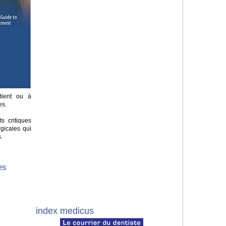
tient ou à
es.
ts critiques
gicales qui
s.
es
index medicus