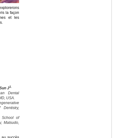
explorerons
is la façon
mes et les
s.
1.
 Sun J
can Dental
 MD, USA.
generative
 Dentistry,
, School of
y, Matsudo,
s au succès