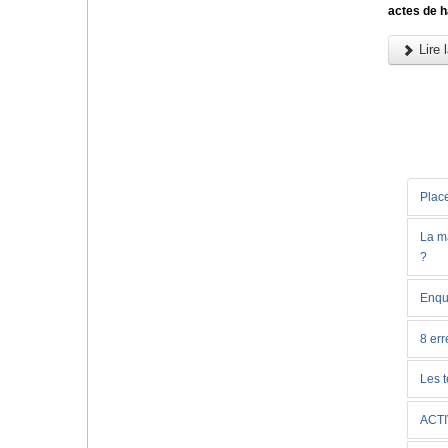
actes de h
Lire l
Place
La ma
?
Enqu
8 err
Les t
ACTI