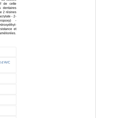
if de cette
s dentaires
e 2 résines
rylate - 2-
propoxy) -
droxyéthyl-
sistance et
 améliorées.
et d’AVC