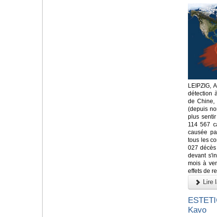
LEIPZIG, 
détection 
de Chine, 
(depuis n
plus senti
114 567 c
causée par
tous les co
027 décès 
devant s'i
mois à veni
effets de re
Lire l
ESTETIC
Kavo