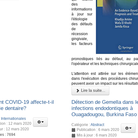
des
informations
à jour sur
l'étiologie
des défauts
de
récession
gingivale,
les facteurs
pronostiques liés au défaut, au pa
l'opérateur et les techniques chirurgical
L'attention est attirée sur les élémen
dans l'exécution des procédures chirur
peuvent avoir un impact sur les résultat
Lire la suite...
 COVID-19 affecte-t-il
Détection de Gemella dans l
rie dentaire?
infections endodontiques à
Ouagadougou, Burkina Faso
:
Internationales
tion : 12 mars 2020
Catégorie :
Abstract
our : 12 mars 2020
Publication : 6 mars 2020
ges : 7694
Mis à jour : 6 mars 2020