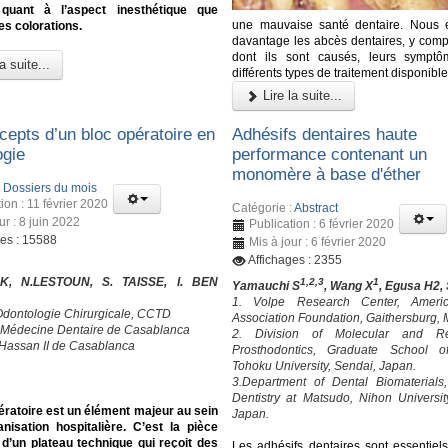
quant à l’aspect inesthétique que
une mauvaise santé dentaire. Nous 
es colorations.
davantage les abcès dentaires, y compr
dont ils sont causés, leurs symptô
a suite...
différents types de traitement disponible
Lire la suite...
cepts d’un bloc opératoire en
Adhésifs dentaires haute
ogie
performance contenant un
monomère à base d'éther
:
Dossiers du mois
ion : 11 février 2020
Catégorie :
Abstract
ur : 8 juin 2022
Publication : 6 février 2020
ges : 15588
Mis à jour : 6 février 2020
Affichages : 2355
K, N.LESTOUN, S. TAISSE, I. BEN
1,2,3
1
Yamauchi S
, Wang X
, Egusa H2,
1. Volpe Research Center, Ameri
Odontologie Chirurgicale, CCTD
Association Foundation, Gaithersburg,
 Médecine Dentaire de Casablanca
2. Division of Molecular and Re
 Hassan II de Casablanca
Prosthodontics, Graduate School of
Tohoku University, Sendai, Japan.
3.Department of Dental Biomaterials
Dentistry at Matsudo, Nihon Universit
ératoire est un élément majeur au sein
Japan.
nisation hospitalière. C’est la pièce
d’un plateau technique qui reçoit des
Les adhésifs dentaires sont essentiel