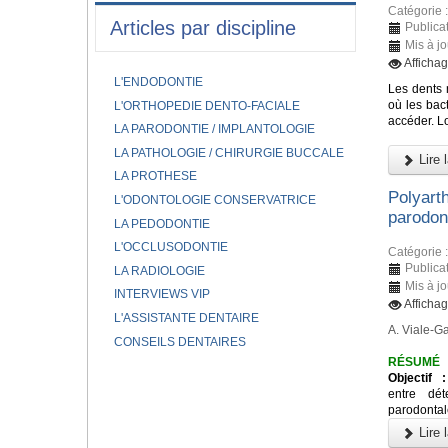
Catégorie 
Articles par discipline
Publicat
Mis à jo
Afficha
L'ENDODONTIE
Les dents 
où les bac
L'ORTHOPEDIE DENTO-FACIALE
accéder. L
LA PARODONTIE / IMPLANTOLOGIE
LA PATHOLOGIE / CHIRURGIE BUCCALE
Lire l
LA PROTHESE
Polyart
L'ODONTOLOGIE CONSERVATRICE
parodon
LA PEDODONTIE
L'OCCLUSODONTIE
Catégorie 
Publica
LA RADIOLOGIE
Mis à j
INTERVIEWS VIP
Afficha
L'ASSISTANTE DENTAIRE
A. Viale-Ga
CONSEILS DENTAIRES
RÉSUMÉ
Objectif :
entre dét
parodontale
Lire l