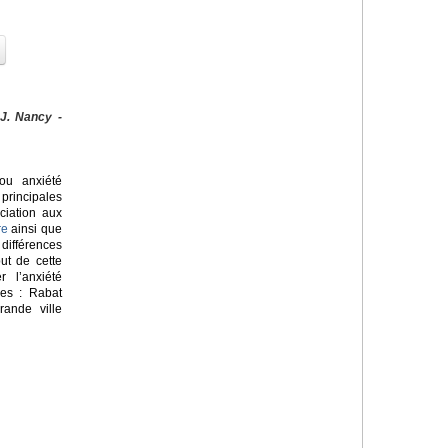
 J. Nancy -
u anxiété
principales
ciation aux
re
ainsi que
ifférences
but de cette
 l’anxiété
nes : Rabat
rande ville