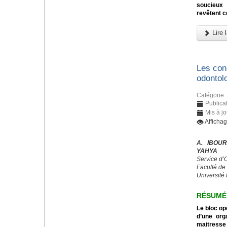
soucieux 
revêtent c
Lire l
Les con
odontol
Catégorie 
Publicat
Mis à jo
Afficha
A. IBOUR
YAHYA
Service d’
Faculté de
Université
RÉSUMÉ
Le bloc op
d’une orga
maitresse 