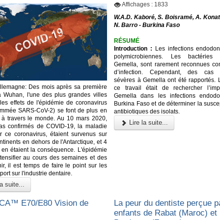
Affichages : 1833
W.A.D. Kaboré, S. Boisramé, A. Konat
N. Barro - Burkina Faso
RÉSUMÉ
Introduction :
Les infections endodon
polymicrobiennes. Les bactéries
Gemella, sont rarement reconnues c
d’infection. Cependant, des cas d’
sévères à Gemella ont été rapportés. L
Allemagne: Des mois après sa première
ce travail était de rechercher l’imp
à Wuhan, l'une des plus grandes villes
Gemella dans les infections endodo
les effets de l'épidémie de coronavirus
Burkina Faso et de déterminer la suscep
ommée SARS-CoV-2) se font de plus en
antibiotiques des isolats.
r à travers le monde. Au 10 mars 2020,
Lire la suite...
as confirmés de COVID-19, la maladie
 ce coronavirus, étaient survenus sur
ntinents en dehors de l'Antarctique, et 4
en étaient la conséquence. L'épidémie
ntensifier au cours des semaines et des
r, il est temps de faire le point sur les
port sur l'industrie dentaire.
a suite...
A™️ E70/E80 Vision de
La peur du dentiste perçue p
enfants de Rabat (Maroc) et