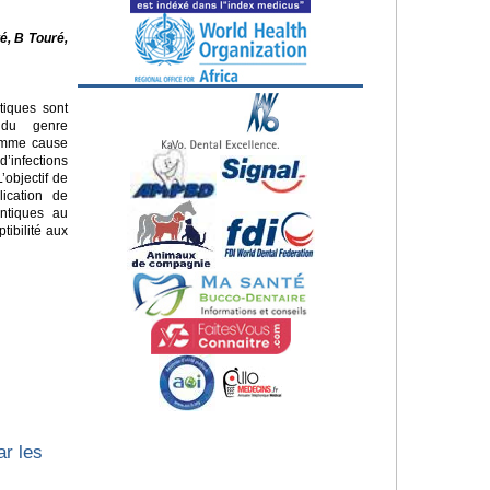
é, B Touré,
tiques sont
 du genre
omme cause
infections
’objectif de
lication de
ntiques au
tibilité aux
ar les