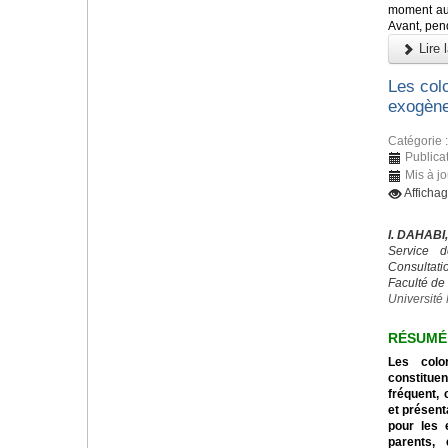
moment aux
Avant, pend
Lire l
Les colo
exogène
Catégorie 
Publicat
Mis à jo
Afficha
I. DAHABI
Service d
Consultatio
Faculté de
Universit
RÉSUMÉ
Les colo
constitu
fréquent, 
et présent
pour les 
parents,