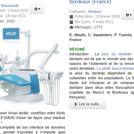
Bordeaux (France)
:
Nouveauté
tion : 2 mars 2020
Catégorie :
Abstract
our : 18 mai 2021
Publication : 25 février 2020
ges : 2032
Mis à jour : 3 mars 2021
Affichages : 1773
E. Moulis, C. Inquimbert, P. Tramini,
France
RÉSUMÉ
Introduction : La
peur du dentiste
o
dentaire est de par le monde une des 
raisons de l’évitement et de la renon
soins dentaires.
La santé bucco-dentai
la peur du dentiste dépendent de d
culturelles entre les populations. Le 
étude est d’évaluer et de comparer
dentaire dans deux villes francopho
(capitale du Maroc) et Bordeaux (g
française).
Lire la suite...
uvel écran tactile, contrôlez votre KaVo
70/E80 Vision de façon plus intuitive
 !
 complété de son interface de données
te, permet d’accéder à n’importe quel