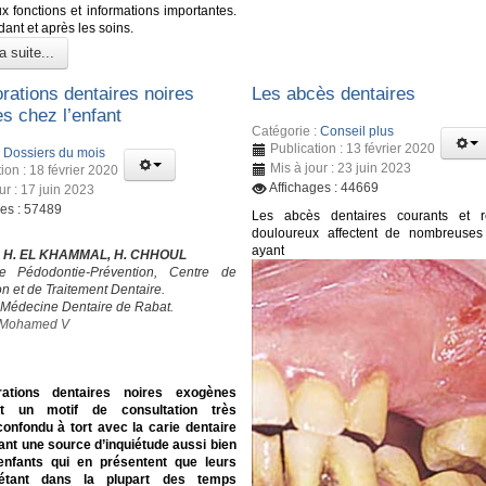
 fonctions et informations importantes.
ant et après les soins.
a suite...
rations dentaires noires
Les abcès dentaires
s chez l’enfant
Catégorie :
Conseil plus
Publication : 13 février 2020
:
Dossiers du mois
Mis à jour : 23 juin 2023
ion : 18 février 2020
Affichages : 44669
ur : 17 juin 2023
ges : 57489
Les abcès dentaires courants et re
douloureux affectent de nombreuses
ayant
, H. EL KHAMMAL, H. CHHOUL
e Pédodontie-Prévention, Centre de
n et de Traitement Dentaire.
 Médecine Dentaire de Rabat.
é Mohamed V
rations dentaires noires exogènes
ent un motif de consultation très
confondu à tort avec la carie dentaire
ant une source d’inquiétude aussi bien
enfants qui en présentent que leurs
 étant dans la plupart des temps