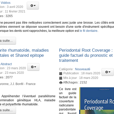
:
Vidéos
ion : 3 avril 2020
ur : 11 février 2021
ges : 3265
ne peuvent pas être nettoyées correctement avec juste une brosse. Les côtés entr
téries viennent se déposer souvent ont besoin d'une sorte d'instrument spécifiqu
orsque les dents sont rapprochées, la meilleure option est
le fil dentaire
.
a suite...
hrite rhumatoïde, maladies
Periodontal Root Coverage :
tales et Shared epitope
guide factuel du pronostic et
traitement
:
Abstract
tion : 23 mars 2020
Catégorie :
Nouveauté
our : 23 mars 2020
Publication : 18 mars 2020
ges : 2077
Mis à jour : 18 mars 2020
Affichages : 2152
ronne, J.J. Bonfil - France
Ce livre est
un guide
Appréhender l’éventuel parallélisme
factuel de la
ermination génétique HLA, maladie
couverture
 et polyarthrite rhumatoïde.
radiculaire
parodontale
a suite...
qui fournit