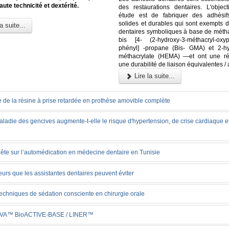
aute technicité et dextérité.
des restaurations dentaires. L'object
étude est de fabriquer des adhésif
solides et durables qui sont exempts d
a suite...
dentaires symboliques à base de méthac
bis [4- (2-hydroxy-3-méthacryl-oxy
phényl] -propane (Bis- GMA) et 2-hy
méthacrylate (HEMA) —et ont une ré
une durabilité de liaison équivalentes /
Lire la suite...
 de la résine à prise retardée en prothèse amovible complète
ladie des gencives augmente-t-elle le risque d'hypertension, de crise cardiaque 
ête sur l’automédication en médecine dentaire en Tunisie
eurs que les assistantes dentaires peuvent éviter
echniques de sédation consciente en chirurgie orale
VA™ BioACTIVE-BASE / LINER™