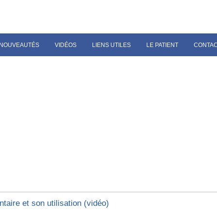
NOUVEAUTÉS
VIDÉOS
LIENS UTILES
LE PATIENT
CONTA
entaire et son utilisation (vidéo)