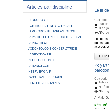
Articles par discipline
Le fil d
Catégorie 
L'ENDODONTIE
Publicat
L'ORTHOPEDIE DENTO-FACIALE
Mis à jo
LA PARODONTIE / IMPLANTOLOGIE
Afficha
LA PATHOLOGIE / CHIRURGIE BUCCALE
Les dents 
où les bac
LA PROTHESE
accéder. L
L'ODONTOLOGIE CONSERVATRICE
LA PEDODONTIE
Lire l
L'OCCLUSODONTIE
Polyart
LA RADIOLOGIE
parodon
INTERVIEWS VIP
L'ASSISTANTE DENTAIRE
Catégorie 
Publica
CONSEILS DENTAIRES
Mis à j
Afficha
A. Viale-Ga
RÉSUMÉ