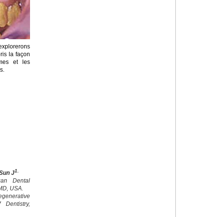
explorerons
is la façon
mes et les
s.
1.
 Sun J
can Dental
 MD, USA.
generative
 Dentistry,