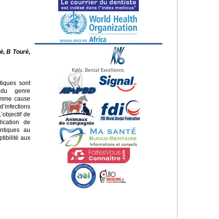
é, B Touré,
tiques sont
 du genre
omme cause
infections
’objectif de
lication de
ntiques au
tibilité aux