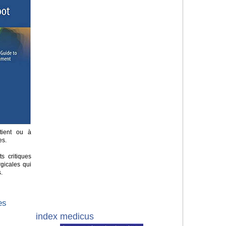
tient ou à
es.
ts critiques
gicales qui
s.
es
index medicus