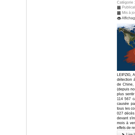
Catégorie 
Publica
Mis à j
Afficha
LEIPZIG, 
détection 
de Chine, 
(depuis n
plus senti
114 567 c
causée par
tous les co
027 décès 
devant s'i
mois à veni
effets de re
Lire l