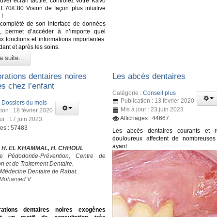
uvel écran tactile, contrôlez votre KaVo
70/E80 Vision de façon plus intuitive
 !
 complété de son interface de données
te, permet d’accéder à n’importe quel
 fonctions et informations importantes.
ant et après les soins.
a suite...
rations dentaires noires
Les abcès dentaires
s chez l’enfant
Catégorie :
Conseil plus
Publication : 13 février 2020
:
Dossiers du mois
Mis à jour : 23 juin 2023
ion : 18 février 2020
Affichages : 44667
ur : 17 juin 2023
ges : 57483
Les abcès dentaires courants et re
douloureux affectent de nombreuses
ayant
, H. EL KHAMMAL, H. CHHOUL
e Pédodontie-Prévention, Centre de
n et de Traitement Dentaire.
 Médecine Dentaire de Rabat.
é Mohamed V
rations dentaires noires exogènes