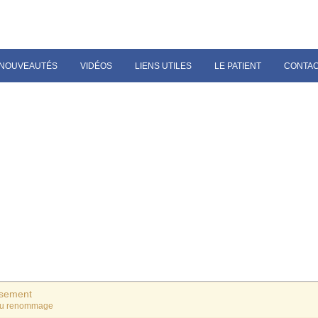
NOUVEAUTÉS
VIDÉOS
LIENS UTILES
LE PATIENT
CONTA
ssement
du renommage