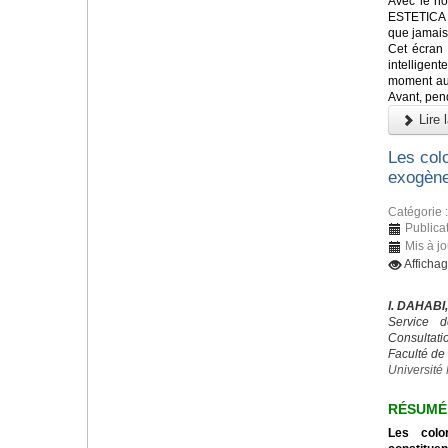
Avec le no
ESTETICA E
que jamais
Cet écran
intelligen
moment aux
Avant, pend
Lire l
Les colo
exogène
Catégorie 
Publicat
Mis à jo
Afficha
I. DAHABI
Service d
Consultatio
Faculté de
Universit
RÉSUMÉ
Les colo