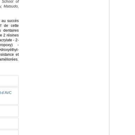
, School of
y, Matsudo,
s au succès
if de cette
s dentaires
e 2 résines
rylate - 2-
propoxy) -
droxyéthyl-
sistance et
 améliorées.
et d’AVC