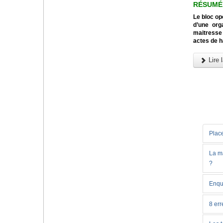
RÉSUMÉ
Le bloc op
d’une orga
maitresse 
actes de h
Lire l
Place
La ma
?
Enqu
8 err