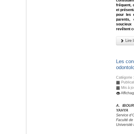
constitu
fréquent, 
et présent
pour les 
parents,
soucieux 
revêtent c
Lire l
Les con
odontol
Catégorie 
Publicat
Mis à jo
Afficha
A. IBOUR
YAHYA
Service d’
Faculté de
Université