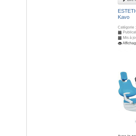
ESTETIC
Kavo
Catégorie 
Publica
Mis à j
Afficha