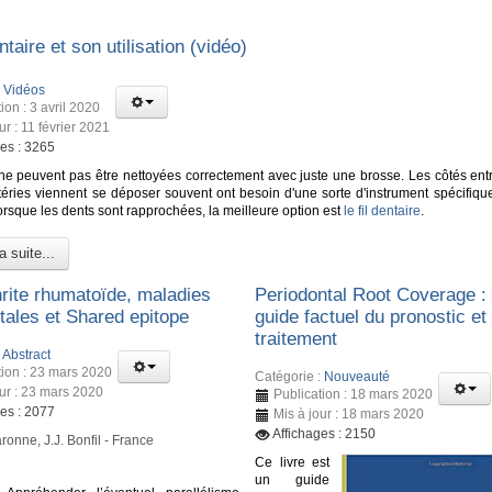
entaire et son utilisation (vidéo)
:
Vidéos
ion : 3 avril 2020
ur : 11 février 2021
ges : 3265
ne peuvent pas être nettoyées correctement avec juste une brosse. Les côtés entr
téries viennent se déposer souvent ont besoin d'une sorte d'instrument spécifiqu
orsque les dents sont rapprochées, la meilleure option est
le fil dentaire
.
a suite...
hrite rhumatoïde, maladies
Periodontal Root Coverage :
tales et Shared epitope
guide factuel du pronostic et
traitement
:
Abstract
tion : 23 mars 2020
Catégorie :
Nouveauté
our : 23 mars 2020
Publication : 18 mars 2020
ges : 2077
Mis à jour : 18 mars 2020
Affichages : 2150
ronne, J.J. Bonfil - France
Ce livre est
un guide