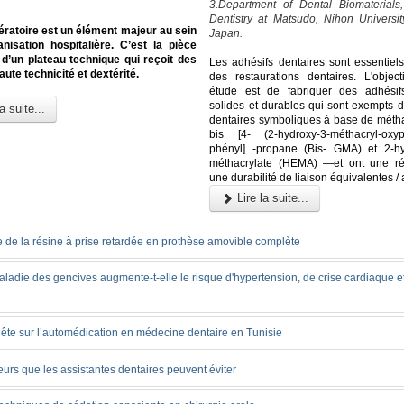
3.Department of Dental Biomaterials
Dentistry at Matsudo, Nihon Universit
ératoire est un élément majeur au sein
Japan.
nisation hospitalière. C’est la pièce
d’un plateau technique qui reçoit des
Les adhésifs dentaires sont essentiel
aute technicité et dextérité.
des restaurations dentaires. L'object
étude est de fabriquer des adhésif
solides et durables qui sont exempts d
a suite...
dentaires symboliques à base de méthac
bis [4- (2-hydroxy-3-méthacryl-oxy
phényl] -propane (Bis- GMA) et 2-hy
méthacrylate (HEMA) —et ont une ré
une durabilité de liaison équivalentes /
Lire la suite...
 de la résine à prise retardée en prothèse amovible complète
ladie des gencives augmente-t-elle le risque d'hypertension, de crise cardiaque 
ête sur l’automédication en médecine dentaire en Tunisie
eurs que les assistantes dentaires peuvent éviter