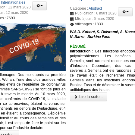
:
Internationales
tion : 12 mars 2020
Catégorie :
Abstract
our : 12 mars 2020
Publication : 6 mars 2020
ges : 7693
Mis à jour : 6 mars 2020
Affichages : 1833
W.A.D. Kaboré, S. Boisramé, A. Konat
N. Barro - Burkina Faso
RÉSUMÉ
Introduction :
Les infections endodon
polymicrobiennes. Les bactéries
Gemella, sont rarement reconnues c
d’infection. Cependant, des cas d’
sévères à Gemella ont été rapportés. L
Allemagne: Des mois après sa première
ce travail était de rechercher l’imp
à Wuhan, l'une des plus grandes villes
Gemella dans les infections endodo
les effets de l'épidémie de coronavirus
Burkina Faso et de déterminer la suscep
ommée SARS-CoV-2) se font de plus en
antibiotiques des isolats.
r à travers le monde. Au 10 mars 2020,
Lire la suite...
as confirmés de COVID-19, la maladie
 ce coronavirus, étaient survenus sur
ntinents en dehors de l'Antarctique, et 4
en étaient la conséquence. L'épidémie
ntensifier au cours des semaines et des
r, il est temps de faire le point sur les
port sur l'industrie dentaire.
a suite...