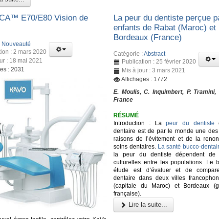
A™️ E70/E80 Vision de
La peur du dentiste perçue p
enfants de Rabat (Maroc) et
Bordeaux (France)
:
Nouveauté
tion : 2 mars 2020
Catégorie :
Abstract
our : 18 mai 2021
Publication : 25 février 2020
ges : 2031
Mis à jour : 3 mars 2021
Affichages : 1772
E. Moulis, C. Inquimbert, P. Tramini,
France
RÉSUMÉ
Introduction : La
peur du dentiste
o
dentaire est de par le monde une des 
raisons de l’évitement et de la renon
soins dentaires.
La santé bucco-dentai
la peur du dentiste dépendent de d
culturelles entre les populations. Le 
étude est d’évaluer et de comparer
dentaire dans deux villes francopho
(capitale du Maroc) et Bordeaux (g
française).
Lire la suite...