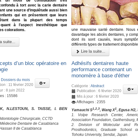
ent un motif de consultation très
confondu à tort avec la carie dentaire
ant une source d’inquiétude aussi bien
enfants qui en présentent que leurs
 étant dans la plupart des temps
quant à l’aspect inesthétique que
une mauvaise santé dentaire. Nous 
es colorations.
davantage les abcès dentaires, y compr
dont ils sont causés, leurs symptô
a suite...
différents types de traitement disponible
Lire la suite...
cepts d’un bloc opératoire en
Adhésifs dentaires haute
ogie
performance contenant un
monomère à base d'éther
:
Dossiers du mois
ion : 11 février 2020
Catégorie :
Abstract
ur : 8 juin 2022
Publication : 6 février 2020
ges : 15586
Mis à jour : 6 février 2020
Affichages : 2355
K, N.LESTOUN, S. TAISSE, I. BEN
1,2,3
1
Yamauchi S
, Wang X
, Egusa H2,
1. Volpe Research Center, Ameri
Odontologie Chirurgicale, CCTD
Association Foundation, Gaithersburg,
 Médecine Dentaire de Casablanca
2. Division of Molecular and Re
 Hassan II de Casablanca
Prosthodontics, Graduate School of
Tohoku University, Sendai, Japan.