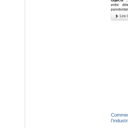
Objectif :
entre dét
parodontale
Lire l
Comment
l'indust