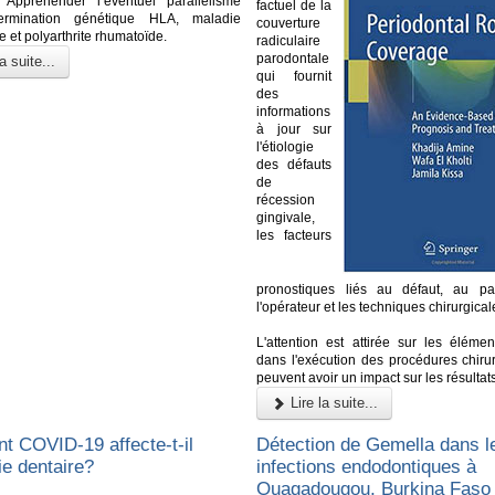
Appréhender l’éventuel parallélisme
factuel de la
ermination génétique HLA, maladie
couverture
 et polyarthrite rhumatoïde.
radiculaire
parodontale
a suite...
qui fournit
des
informations
à jour sur
l'étiologie
des défauts
de
récession
gingivale,
les facteurs
pronostiques liés au défaut, au pa
l'opérateur et les techniques chirurgical
L'attention est attirée sur les élémen
dans l'exécution des procédures chirur
peuvent avoir un impact sur les résultat
Lire la suite...
 COVID-19 affecte-t-il
Détection de Gemella dans l
rie dentaire?
infections endodontiques à
Ouagadougou, Burkina Faso