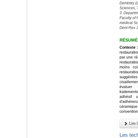
Dentistry 
Sciences, T
3. Departm
Faculty of 
medical Sc
Dent Res J
RÉSUMÉ
Contexte 
restaurati
par une ré
restaurat
moins co
restaurat
suggérée
cisailleme
évaluer 
traitement
adhésif u
d'adhére
céramiq
convention
Lire l
Les tec