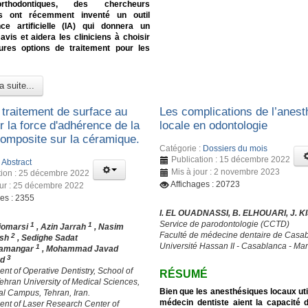
rthodontiques, des chercheurs
ns ont récemment inventé un outil
ence artificielle (IA) qui donnera un
vis et aidera les cliniciens à choisir
eures options de traitement pour les
a suite...
 traitement de surface au
Les complications de l’anest
r la force d'adhérence de la
locale en odontologie
composite sur la céramique.
Catégorie :
Dossiers du mois
Publication : 15 décembre 2022
:
Abstract
Mis à jour : 2 novembre 2023
tion : 25 décembre 2022
Affichages : 20723
our : 25 décembre 2022
ges : 2355
I. EL OUADNASSI, B. ELHOUARI, J. K
Service de parodontologie (CCTD)
1
1
iomarsi
, Azin Jarrah
, Nasim
Faculté de médecine dentaire de Casa
2
ush
, Sedighe Sadat
Université Hassan II - Casablanca - Ma
1
amangar
, Mohammad Javad
3
rd
nt of Operative Dentistry, School of
RÉSUMÉ
Tehran University of Medical Sciences,
Bien que les anesthésiques locaux util
nal Campus, Tehran, Iran.
médecin dentiste aient la capacité 
ent of Laser Research Center of