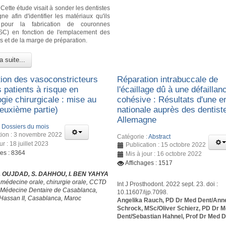
Cette étude visait à sonder les dentistes
e afin d'identifier les matériaux qu'ils
 pour la fabrication de couronnes
(SC) en fonction de l'emplacement des
rs et de la marge de préparation.
a suite...
ation des vasoconstricteurs
Réparation intrabuccale de
 patients à risque en
l'écaillage dû à une défaillan
gie chirurgicale : mise au
cohésive : Résultats d'une e
Deuxième partie)
nationale auprès des dentist
Allemagne
:
Dossiers du mois
tion : 3 novembre 2022
Catégorie :
Abstract
ur : 18 juillet 2023
Publication : 15 octobre 2022
ges : 8364
Mis à jour : 16 octobre 2022
Affichages : 1517
 S. OUJDAD, S. DAHHOU, I. BEN YAHYA
 médecine orale, chirurgie orale, CCTD
Int J Prosthodont. 2022 sept. 23. doi :
 Médecine Dentaire de Casablanca,
10.11607/ijp.7098.
 Hassan II, Casablanca, Maroc
Angelika Rauch, PD Dr Med Dent/Anne
Schrock, MSc/Oliver Schierz, PD Dr 
Dent/Sebastian Hahnel, Prof Dr Med 