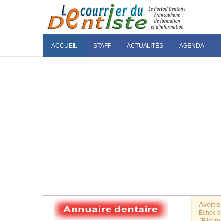
ACCUEIL
STAFF
ACTUALITÉS
AGENDA
Averti
Échec 
JFile::re