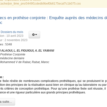
cache/jsn_time_pro/3449f1cdedb9bef0b8175ecaf7c1b075.css
ecs en prothèse conjointe : Enquête auprès des médecins d
oc
:
Dossiers du mois
ion : 10 avril 2023
our : 2 novembre 2023
ges : 5348
 ALAOUI, L. EL FIGUIGUI, A. EL YAMANI
 Prothèse Conjointe
 médecine dentaire
é Mohammed V de Rabat, Rabat, Maroc
n :
e fixée révèle de nombreuses complications prothétiques, qui se produisent le p
ation des principes de la réalisation aussi bien en clinique qu’au laboratoire ou par
nts critères de conception prothétique. Pour qu’une prothèse fixée soit réussie, il
nce et une rigueur particulière aux grands principes prothétiques.
a suite...