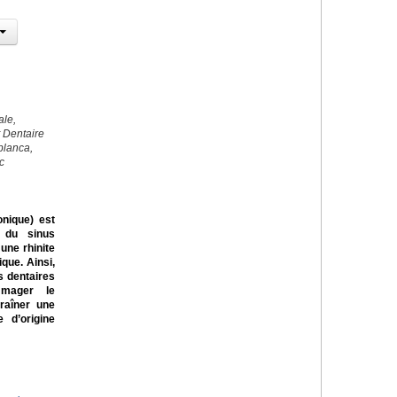
ale,
t Dentaire
blanca,
c
onique) est
 du sinus
une rhinite
ique. Ainsi,
s dentaires
mmager le
traîner une
e d’origine