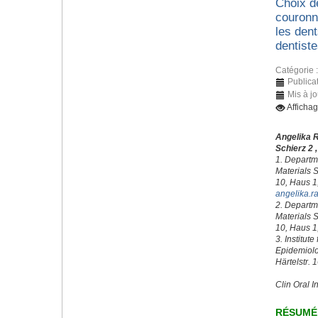
Choix d
couronn
les den
dentist
Catégorie 
Publica
Mis à j
Afficha
Angelika 
Schierz 2 
1. Departme
Materials S
10, Haus 1
angelika.r
2. Departme
Materials S
10, Haus 1
3. Institute
Epidemiolog
Härtelstr. 
Clin Oral I
RÉSUMÉ