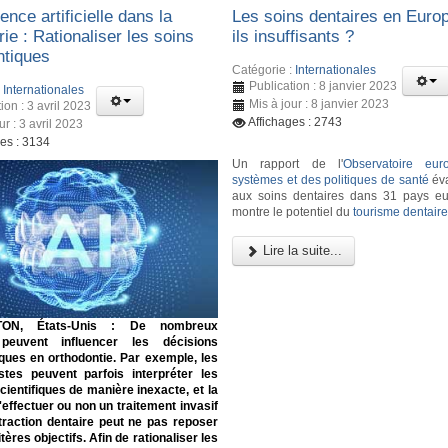
gence artificielle dans la
Les soins dentaires en Euro
rie : Rationaliser les soins
ils insuffisants ?
ntiques
Catégorie :
Internationales
Publication : 8 janvier 2023
:
Internationales
Mis à jour : 8 janvier 2023
ion : 3 avril 2023
Affichages : 2743
ur : 3 avril 2023
ges : 3134
Un rapport de l'
Observatoire eu
systèmes et des politiques de santé
éva
aux soins dentaires dans 31 pays e
montre le potentiel du
tourisme dentair
Lire la suite...
ON, États-Unis :
De nombreux
 peuvent influencer les décisions
ques en orthodontie. Par exemple, les
istes peuvent parfois interpréter les
ientifiques de manière inexacte, et la
'effectuer ou non un traitement invasif
traction dentaire peut ne pas reposer
tères objectifs. Afin de rationaliser les