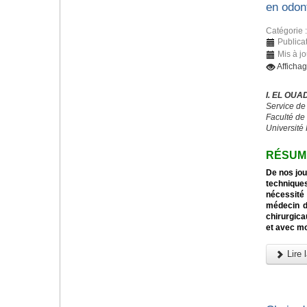
en odon
Catégorie 
Publica
Mis à j
Afficha
I. EL OUA
Service d
Faculté de
Université
RÉSUM
De nos jou
techniqu
nécessité
médecin d
chirurgica
et avec mo
Lire l