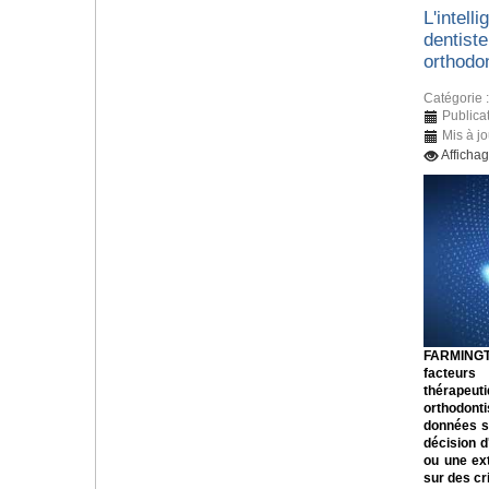
L'intelli
dentiste
orthodo
Catégorie 
Publicat
Mis à jo
Afficha
FARMINGT
facteurs
thérapeuti
orthodont
données sc
décision d
ou une ex
sur des cri