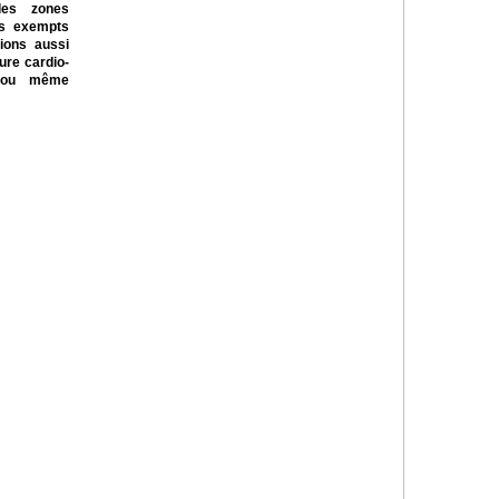
des zones
as exempts
tions aussi
ure cardio-
es ou même