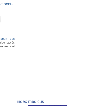
pe sont-
ropéen des
lue l'accès
uropéens et
e
.
index medicus