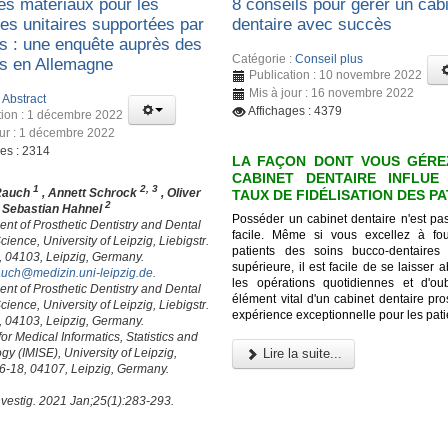
es matériaux pour les
8 conseils pour gérer un cab
es unitaires supportées par
dentaire avec succès
ts : une enquête auprès des
Catégorie :
Conseil plus
es en Allemagne
Publication : 10 novembre 2022
Mis à jour : 16 novembre 2022
:
Abstract
Affichages : 4379
tion : 1 décembre 2022
our : 1 décembre 2022
ges : 2314
LA FAÇON DONT VOUS GÉRE
CABINET DENTAIRE INFLUE
1
2, 3
Rauch
, Annett Schrock
, Oliver
TAUX DE FIDÉLISATION DES P
2
, Sebastian Hahnel
Posséder un cabinet dentaire n'est pa
nt of Prosthetic Dentistry and Dental
facile. Même si vous excellez à fo
cience, University of Leipzig, Liebigstr.
patients des soins bucco-dentaires
, 04103, Leipzig, Germany.
supérieure, il est facile de se laisser 
auch@medizin.uni-leipzig.de
.
les opérations quotidiennes et d'oubl
nt of Prosthetic Dentistry and Dental
élément vital d'un cabinet dentaire pr
cience, University of Leipzig, Liebigstr.
expérience exceptionnelle pour les pati
, 04103, Leipzig, Germany.
 for Medical Informatics, Statistics and
y (IMISE), University of Leipzig,
Lire la suite...
16-18, 04107, Leipzig, Germany.
nvestig. 2021 Jan;25(1):283-293.