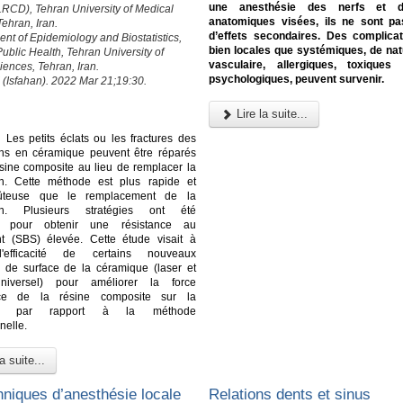
une anesthésie des nerfs et 
(LRCD), Tehran University of Medical
anatomiques visées, ils ne sont p
ehran, Iran.
d’effets secondaires. Des complica
ent of Epidemiology and Biostatistics,
bien locales que systémiques, de nat
Public Health, Tehran University of
vasculaire, allergiques, toxiqu
iences, Tehran, Iran.
psychologiques, peuvent survenir.
 (Isfahan). 2022 Mar 21;19:30.
Lire la suite...
:
Les petits éclats ou les fractures des
ons en céramique peuvent être réparés
sine composite au lieu de remplacer la
ion. Cette méthode est plus rapide et
ûteuse que le remplacement de la
ion. Plusieurs stratégies ont été
s pour obtenir une résistance au
nt (SBS) élevée. Cette étude visait à
l'efficacité de certains nouveaux
s de surface de la céramique (laser et
niversel) pour améliorer la force
nce de la résine composite sur la
ue par rapport à la méthode
nelle.
a suite...
hniques d’anesthésie locale
Relations dents et sinus