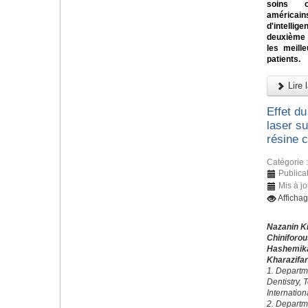
soins o
américai
d'intellig
deuxième a
les meill
patients.
Lire l
Effet du
laser su
résine 
Catégorie 
Publica
Mis à j
Afficha
Nazanin K
Chiniforo
Hashemik
Kharazifa
1. Departme
Dentistry, 
Internatio
2. Departm