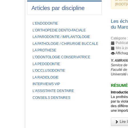
[ROOT]/
Articles par discipline
Les éch
L'ENDODONTIE
du Mar
L'ORTHOPEDIE DENTO-FACIALE
LA PARODONTIE / IMPLANTOLOGIE
Catégorie 
Publicat
LA PATHOLOGIE / CHIRURGIE BUCCALE
Mis à j
LA PROTHESE
Afficha
L'ODONTOLOGIE CONSERVATRICE
Y. AMRANI
LA PEDODONTIE
Service de
Faculté de
L'OCCLUSODONTIE
Universit
LA RADIOLOGIE
INTERVIEWS VIP
RÉSUMÉ
L'ASSISTANTE DENTAIRE
Introductio
La prothès
CONSEILS DENTAIRES
par la viol
des différe
une importa
Lire l