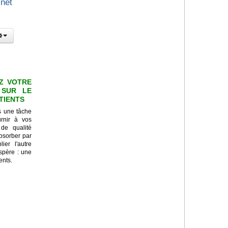
inet
Z VOTRE
 SUR LE
ATIENTS
s une tâche
urnir à vos
 de qualité
absorber par
ier l'autre
ospère : une
ents.