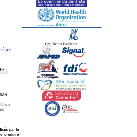
hésie
ISSA
blanca
roc
isés par le
de produire