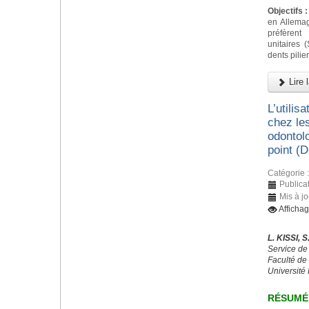
Objectifs :
en Allemagn
préfèrent
unitaires 
dents pilie
Lire l
L’utilis
chez les
odontolo
point (
Catégorie 
Publica
Mis à jo
Afficha
L. KISSI,
Service de
Faculté de
Université
RÉSUMÉ