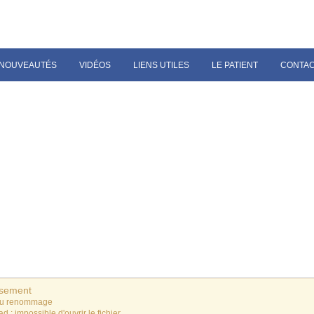
NOUVEAUTÉS
VIDÉOS
LIENS UTILES
LE PATIENT
CONTA
ssement
du renommage
ad : impossible d'ouvrir le fichier