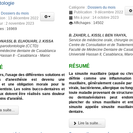
tologie
Catégorie :
Dossiers du mois
Publication : 9 décembre 2022
:
Dossiers du mois
Mis à jour : 14 octobre 2023
tion : 13 décembre 2022
Affichages : 14502
our : 2 novembre 2023
ges : 16969
B. ZAHER, L. KISSI, I. BEN YAHYA,
Service de médecine orale, chirurgie or
DNASSI, B. ELHOUARI, J. KISSA
Centre de Consultation et de Traitemen
e parodontologie (CCTD)
Faculté de Médecine Dentaire de Casa
 médecine dentaire de Casablanca
Université Hassan II, Casablanca, Maro
 Hassan II - Casablanca - Maroc
RÉSUMÉ
É
La sinusite maxillaire (aiguë ou chr
rs, l’usage des différentes solutions et
définie comme une inflammation
es d’anesthésie est devenu une
maxillaire, généralement causée par 
 et une obligation morale pour le
virale, bactérienne, allergique ou fong
entiste. Les soins bucco-dentaires et
toute maladie provenant de structure
ux doivent être réalisés sans douleur
ou dentoalvéolaires peut endo
ins d’anxiété.
plancher du sinus maxillaire et en
sinusite appelée sinusite maxillair
a suite...
dentaire.
Lire la suite...