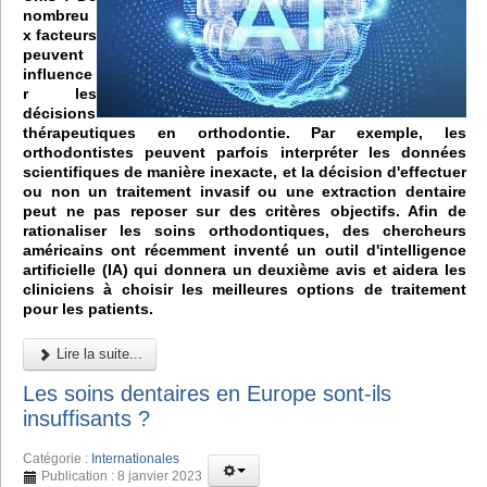
nombreu
x facteurs
peuvent
influence
r les
décisions
thérapeutiques en orthodontie. Par exemple, les
orthodontistes peuvent parfois interpréter les données
scientifiques de manière inexacte, et la décision d'effectuer
ou non un traitement invasif ou une extraction dentaire
peut ne pas reposer sur des critères objectifs. Afin de
rationaliser les soins orthodontiques, des chercheurs
américains ont récemment inventé un outil d'intelligence
artificielle (IA) qui donnera un deuxième avis et aidera les
cliniciens à choisir les meilleures options de traitement
pour les patients.
Lire la suite...
Les soins dentaires en Europe sont-ils
insuffisants ?
Catégorie :
Internationales
Publication : 8 janvier 2023