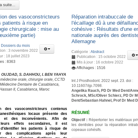
a suite...
ation des vasoconstricteurs
Réparation intrabuccale de
 patients à risque en
l'écaillage dû à une défaillan
gie chirurgicale : mise au
cohésive : Résultats d'une e
Deuxième partie)
nationale auprès des dentist
Allemagne
:
Dossiers du mois
tion : 3 novembre 2022
Catégorie :
Abstract
ur : 18 juillet 2023
Publication : 15 octobre 2022
ges : 8363
Mis à jour : 16 octobre 2022
Affichages : 1516
 S. OUJDAD, S. DAHHOU, I. BEN YAHYA
 médecine orale, chirurgie orale, CCTD
Int J Prosthodont. 2022 sept. 23. doi :
 Médecine Dentaire de Casablanca,
10.11607/ijp.7098.
 Hassan II, Casablanca, Maroc
Angelika Rauch, PD Dr Med Dent/Anne
Schrock, MSc/Oliver Schierz, PD Dr 
Dent/Sebastian Hahnel, Prof Dr Med 
tion des vasoconstricteurs contenus
RÉSUMÉ
anesthésiques locaux présente des
s et des inconvénients. Afin de
Objectif :
Répertorier les matériaux pri
 leurs effets secondaires, il est
les dentistes pour la réparation intra
d'identifier les patients à risque de
copeaux cohésifs.
er des complications après leur