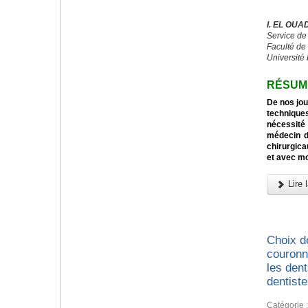
I. EL OUA
Service d
Faculté de
Université
RÉSUM
De nos jou
techniqu
nécessité
médecin d
chirurgica
et avec mo
Lire l
Choix d
couronn
les den
dentist
Catégorie 