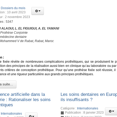
:
Dossiers du mois
ion : 10 avril 2023
our : 2 novembre 2023
ges : 5347
 ALAOUI, L. EL FIGUIGUI, A. EL YAMANI
 Prothèse Conjointe
 médecine dentaire
é Mohammed V de Rabat, Rabat, Maroc
n :
e fixée révèle de nombreuses complications prothétiques, qui se produisent le p
ation des principes de la réalisation aussi bien en clinique qu’au laboratoire ou par
nts critères de conception prothétique. Pour qu’une prothèse fixée soit réussie, il
nce et une rigueur particulière aux grands principes prothétiques.
a suite...
gence artificielle dans la
Les soins dentaires en Euro
rie : Rationaliser les soins
ils insuffisants ?
ntiques
Catégorie :
Internationales
Publication : 8 janvier 2023
:
Internationales