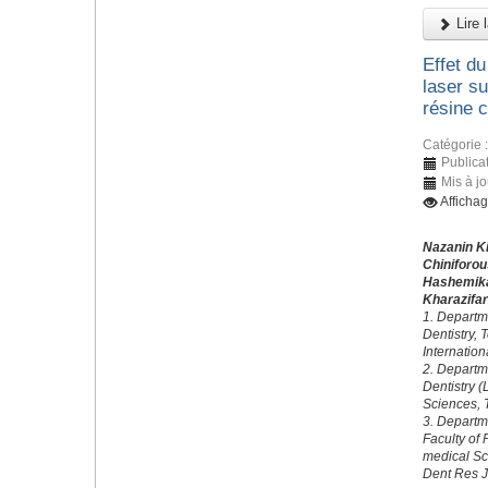
Lire l
Effet du
laser su
résine 
Catégorie 
Publica
Mis à j
Afficha
Nazanin K
Chiniforo
Hashemik
Kharazifa
1. Departme
Dentistry, 
Internatio
2. Departm
Dentistry 
Sciences, T
3. Departm
Faculty of 
medical Sc
Dent Res J