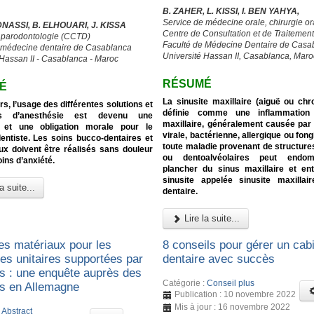
B. ZAHER, L. KISSI, I. BEN YAHYA,
Service de médecine orale, chirurgie or
DNASSI, B. ELHOUARI, J. KISSA
Centre de Consultation et de Traitemen
e parodontologie (CCTD)
Faculté de Médecine Dentaire de Casa
 médecine dentaire de Casablanca
Université Hassan II, Casablanca, Maro
 Hassan II - Casablanca - Maroc
RÉSUMÉ
É
La sinusite maxillaire (aiguë ou chr
rs, l’usage des différentes solutions et
définie comme une inflammation
es d’anesthésie est devenu une
maxillaire, généralement causée par 
 et une obligation morale pour le
virale, bactérienne, allergique ou fong
entiste. Les soins bucco-dentaires et
toute maladie provenant de structure
ux doivent être réalisés sans douleur
ou dentoalvéolaires peut endo
ins d’anxiété.
plancher du sinus maxillaire et en
sinusite appelée sinusite maxillair
a suite...
dentaire.
Lire la suite...
es matériaux pour les
8 conseils pour gérer un cab
es unitaires supportées par
dentaire avec succès
ts : une enquête auprès des
Catégorie :
Conseil plus
es en Allemagne
Publication : 10 novembre 2022
Mis à jour : 16 novembre 2022
:
Abstract