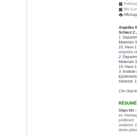
Publica
Mis à j
Afficha
Angelika 
Schierz 2 
1. Departme
Materials S
10, Haus 1
angelika.r
2. Departme
Materials S
10, Haus 1
3. Institute
Epidemiolog
Härtelstr. 
Clin Oral I
RÉSUMÉ
Objectifs :
en Allemagn
préfèrent
unitaires 
dents pilie