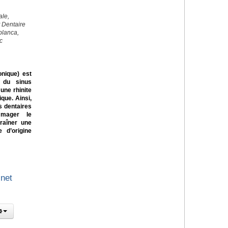
ale,
t Dentaire
blanca,
c
onique) est
 du sinus
une rhinite
ique. Ainsi,
s dentaires
mmager le
traîner une
e d’origine
inet