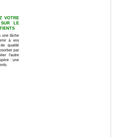
Z VOTRE
 SUR LE
ATIENTS
s une tâche
urnir à vos
 de qualité
absorber par
ier l'autre
ospère : une
ents.