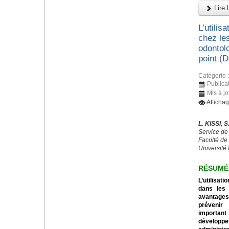
Lire l
L’utilis
chez les
odontolo
point (
Catégorie 
Publica
Mis à jo
Afficha
L. KISSI,
Service de
Faculté de
Université
RÉSUMÉ
L’utilisa
dans les 
avantage
prévenir
important 
développ