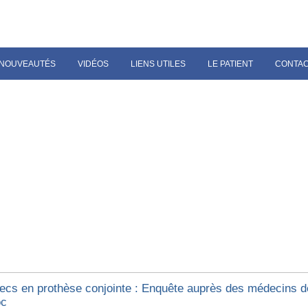
NOUVEAUTÉS
VIDÉOS
LIENS UTILES
LE PATIENT
CONTA
ecs en prothèse conjointe : Enquête auprès des médecins d
oc