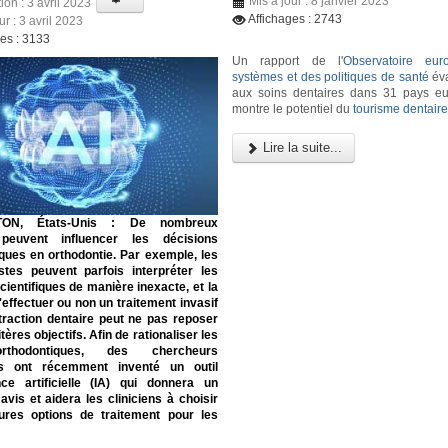
Mis à jour : 8 janvier 2023
ion : 3 avril 2023
Affichages : 2743
ur : 3 avril 2023
ges : 3133
Un rapport de l'
Observatoire eu
systèmes et des politiques de santé
éva
aux soins dentaires dans 31 pays e
montre le potentiel du
tourisme dentair
Lire la suite...
ON, États-Unis :
De nombreux
 peuvent influencer les décisions
ques en orthodontie. Par exemple, les
istes peuvent parfois interpréter les
ientifiques de manière inexacte, et la
'effectuer ou non un traitement invasif
traction dentaire peut ne pas reposer
tères objectifs. Afin de rationaliser les
rthodontiques, des chercheurs
ns ont récemment inventé un outil
ence artificielle (IA) qui donnera un
vis et aidera les cliniciens à choisir
eures options de traitement pour les