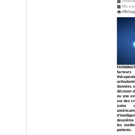
Publicat
Mis à jo
Afficha
FARMINGT
facteurs
thérapeuti
orthodont
données sc
décision d
ou une ex
sur des cri
soins o
américai
d'intellig
deuxième a
les meill
patients.