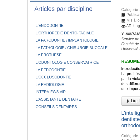
Articles par discipline
Catégorie 
Publicat
Mis à j
L'ENDODONTIE
Afficha
L'ORTHOPEDIE DENTO-FACIALE
Y. AMRANI
Service de
LA PARODONTIE / IMPLANTOLOGIE
Faculté de
LA PATHOLOGIE / CHIRURGIE BUCCALE
Universit
LA PROTHESE
RÉSUMÉ
L'ODONTOLOGIE CONSERVATRICE
Introductio
LA PEDODONTIE
La prothès
L'OCCLUSODONTIE
par la viol
des différe
LA RADIOLOGIE
une importa
INTERVIEWS VIP
L'ASSISTANTE DENTAIRE
Lire l
CONSEILS DENTAIRES
L'intelli
dentiste
orthodo
Catégorie 