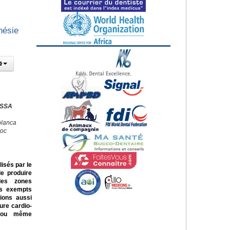
hésie
ISSA
blanca
roc
isés par le
de produire
des zones
as exempts
tions aussi
ure cardio-
es ou même