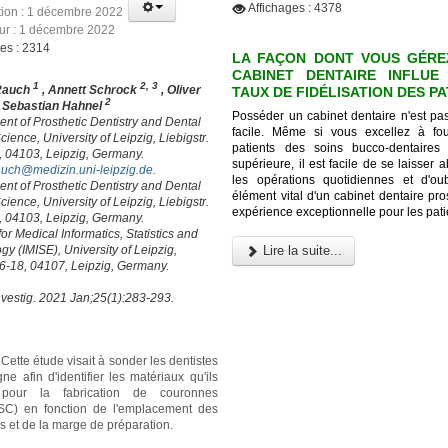
Affichages : 4378
tion : 1 décembre 2022
our : 1 décembre 2022
ges : 2314
LA FAÇON DONT VOUS GÉRE
CABINET DENTAIRE INFLUE
1
2, 3
Rauch
, Annett Schrock
, Oliver
TAUX DE FIDÉLISATION DES P
2
, Sebastian Hahnel
Posséder un cabinet dentaire n'est pa
nt of Prosthetic Dentistry and Dental
facile. Même si vous excellez à fo
cience, University of Leipzig, Liebigstr.
patients des soins bucco-dentaires
, 04103, Leipzig, Germany.
supérieure, il est facile de se laisser 
auch@medizin.uni-leipzig.de
.
les opérations quotidiennes et d'oubl
nt of Prosthetic Dentistry and Dental
élément vital d'un cabinet dentaire pr
cience, University of Leipzig, Liebigstr.
expérience exceptionnelle pour les pati
, 04103, Leipzig, Germany.
 for Medical Informatics, Statistics and
y (IMISE), University of Leipzig,
Lire la suite...
16-18, 04107, Leipzig, Germany.
nvestig. 2021 Jan;25(1):283-293.
Cette étude visait à sonder les dentistes
e afin d'identifier les matériaux qu'ils
 pour la fabrication de couronnes
(SC) en fonction de l'emplacement des
rs et de la marge de préparation.