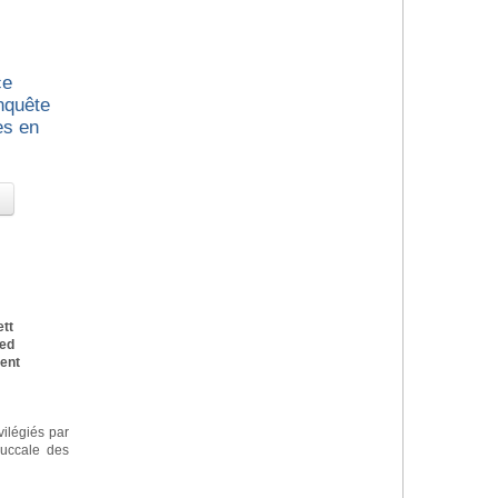
ce
nquête
es en
tt
Med
Dent
vilégiés par
buccale des