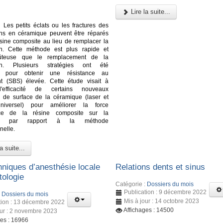
Lire la suite...
:
Les petits éclats ou les fractures des
ons en céramique peuvent être réparés
sine composite au lieu de remplacer la
ion. Cette méthode est plus rapide et
ûteuse que le remplacement de la
ion. Plusieurs stratégies ont été
s pour obtenir une résistance au
nt (SBS) élevée. Cette étude visait à
l'efficacité de certains nouveaux
s de surface de la céramique (laser et
niversel) pour améliorer la force
nce de la résine composite sur la
ue par rapport à la méthode
nelle.
a suite...
hniques d’anesthésie locale
Relations dents et sinus
tologie
Catégorie :
Dossiers du mois
Publication : 9 décembre 2022
:
Dossiers du mois
Mis à jour : 14 octobre 2023
tion : 13 décembre 2022
Affichages : 14500
our : 2 novembre 2023
ges : 16966