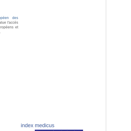
ropéen des
lue l'accès
uropéens et
e
.
index medicus