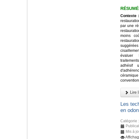
RÉSUMÉ
Contexte 
restaurati
par une ré
restaurat
moins co
restaurat
suggérée
cisailleme
évaluer 
traitement
adhésif u
d'adhére
céramiq
convention
Lire l
Les tec
en odon
Catégorie 
Publica
Mis à j
Afficha