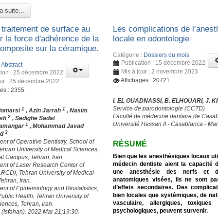
a suite...
 traitement de surface au
Les complications de l’anest
r la force d'adhérence de la
locale en odontologie
composite sur la céramique.
Catégorie :
Dossiers du mois
Publication : 15 décembre 2022
:
Abstract
Mis à jour : 2 novembre 2023
tion : 25 décembre 2022
Affichages : 20721
our : 25 décembre 2022
ges : 2355
I. EL OUADNASSI, B. ELHOUARI, J. K
Service de parodontologie (CCTD)
1
1
iomarsi
, Azin Jarrah
, Nasim
Faculté de médecine dentaire de Casa
2
ush
, Sedighe Sadat
Université Hassan II - Casablanca - Ma
1
amangar
, Mohammad Javad
3
rd
nt of Operative Dentistry, School of
RÉSUMÉ
Tehran University of Medical Sciences,
Bien que les anesthésiques locaux util
nal Campus, Tehran, Iran.
médecin dentiste aient la capacité 
ent of Laser Research Center of
une anesthésie des nerfs et 
(LRCD), Tehran University of Medical
anatomiques visées, ils ne sont p
ehran, Iran.
d’effets secondaires. Des complica
ent of Epidemiology and Biostatistics,
bien locales que systémiques, de nat
Public Health, Tehran University of
vasculaire, allergiques, toxiqu
iences, Tehran, Iran.
psychologiques, peuvent survenir.
 (Isfahan). 2022 Mar 21;19:30.