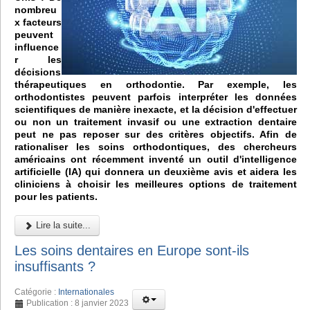
nombreu
x facteurs
peuvent
influence
r les
décisions
thérapeutiques en orthodontie. Par exemple, les
orthodontistes peuvent parfois interpréter les données
scientifiques de manière inexacte, et la décision d'effectuer
ou non un traitement invasif ou une extraction dentaire
peut ne pas reposer sur des critères objectifs. Afin de
rationaliser les soins orthodontiques, des chercheurs
américains ont récemment inventé un outil d'intelligence
artificielle (IA) qui donnera un deuxième avis et aidera les
cliniciens à choisir les meilleures options de traitement
pour les patients.
Lire la suite...
Les soins dentaires en Europe sont-ils
insuffisants ?
Catégorie :
Internationales
Publication : 8 janvier 2023