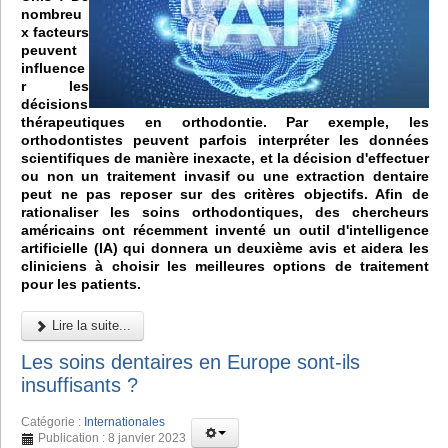
nombreu
x facteurs
peuvent
influence
r les
décisions
thérapeutiques en orthodontie. Par exemple, les
orthodontistes peuvent parfois interpréter les données
scientifiques de manière inexacte, et la décision d'effectuer
ou non un traitement invasif ou une extraction dentaire
peut ne pas reposer sur des critères objectifs. Afin de
rationaliser les soins orthodontiques, des chercheurs
américains ont récemment inventé un outil d'intelligence
artificielle (IA) qui donnera un deuxième avis et aidera les
cliniciens à choisir les meilleures options de traitement
pour les patients.
Lire la suite...
Les soins dentaires en Europe sont-ils
insuffisants ?
Catégorie :
Internationales
Publication : 8 janvier 2023