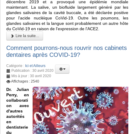
décembre 2019 et a provoqué une épidémie mondiale
maintenant. La salive, un biofluide largement généré par les
glandes salivaires de la cavité buccale, a été déclarée positive
pour l'acide nucléique CoVid-19. Outre les poumons, les
glandes salivaires et la langue sont probablement un autre hôte
du CoVid-19 en raison de l'expression de l'ACE2.
Lire la suite...
Comment pourrons-nous rouvrir nos cabinets
dentaires après COVID-19?
Catégorie :
Ici et Ailleurs
Publication : 30 avril 2020
Mis à jour : 30 avril 2020
Affichages : 2540
Dr. Julian
Perry, en
collaborati
on avec
d'autres
autorités
en
dentisterie
du