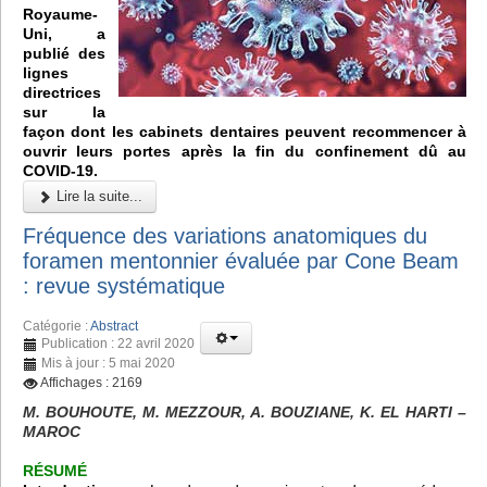
Royaume-
Uni, a
publié des
lignes
directrices
sur la
façon dont les cabinets dentaires peuvent recommencer à
ouvrir leurs portes après la fin du confinement dû au
COVID-19.
Lire la suite...
Fréquence des variations anatomiques du
foramen mentonnier évaluée par Cone Beam
: revue systématique
Catégorie :
Abstract
Publication : 22 avril 2020
Mis à jour : 5 mai 2020
Affichages : 2169
M. BOUHOUTE, M. MEZZOUR, A. BOUZIANE, K. EL HARTI –
MAROC
RÉSUMÉ