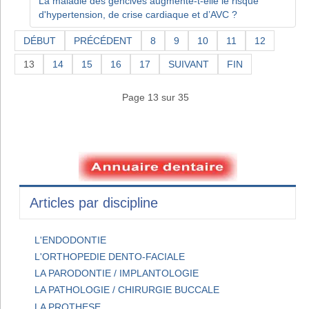
La maladie des gencives augmente-t-elle le risque
d'hypertension, de crise cardiaque et d’AVC ?
DÉBUT
PRÉCÉDENT
8
9
10
11
12
13
14
15
16
17
SUIVANT
FIN
Page 13 sur 35
Articles par discipline
L'ENDODONTIE
L'ORTHOPEDIE DENTO-FACIALE
LA PARODONTIE / IMPLANTOLOGIE
LA PATHOLOGIE / CHIRURGIE BUCCALE
LA PROTHESE