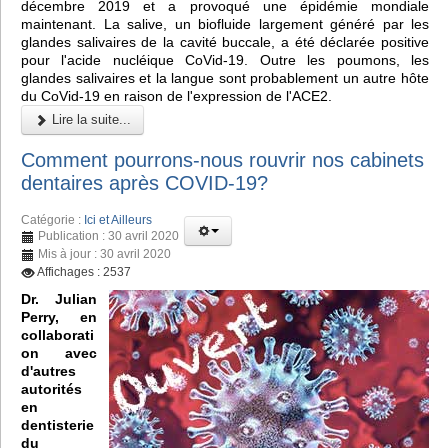
décembre 2019 et a provoqué une épidémie mondiale
maintenant. La salive, un biofluide largement généré par les
glandes salivaires de la cavité buccale, a été déclarée positive
pour l'acide nucléique CoVid-19. Outre les poumons, les
glandes salivaires et la langue sont probablement un autre hôte
du CoVid-19 en raison de l'expression de l'ACE2.
Lire la suite...
Comment pourrons-nous rouvrir nos cabinets
dentaires après COVID-19?
Catégorie :
Ici et Ailleurs
Publication : 30 avril 2020
Mis à jour : 30 avril 2020
Affichages : 2537
Dr. Julian
Perry, en
collaborati
on avec
d'autres
autorités
en
dentisterie
du