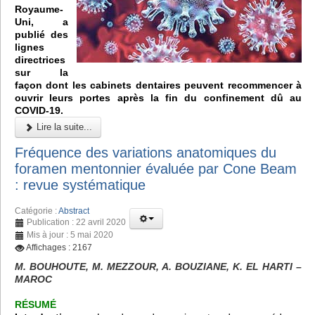
Royaume-
Uni, a
publié des
lignes
directrices
sur la
façon dont les cabinets dentaires peuvent recommencer à
ouvrir leurs portes après la fin du confinement dû au
COVID-19.
Lire la suite...
Fréquence des variations anatomiques du
foramen mentonnier évaluée par Cone Beam
: revue systématique
Catégorie :
Abstract
Publication : 22 avril 2020
Mis à jour : 5 mai 2020
Affichages : 2167
M. BOUHOUTE, M. MEZZOUR, A. BOUZIANE, K. EL HARTI –
MAROC
RÉSUMÉ