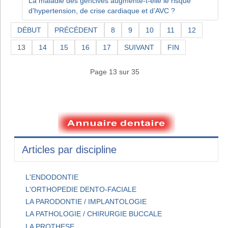
La maladie des gencives augmente-t-elle le risque
d'hypertension, de crise cardiaque et d’AVC ?
DÉBUT
PRÉCÉDENT
8
9
10
11
12
13
14
15
16
17
SUIVANT
FIN
Page 13 sur 35
Articles par discipline
L'ENDODONTIE
L'ORTHOPEDIE DENTO-FACIALE
LA PARODONTIE / IMPLANTOLOGIE
LA PATHOLOGIE / CHIRURGIE BUCCALE
LA PROTHESE