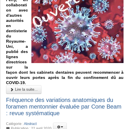
collaborati
on avec
d'autres
autorités
en
dentisterie
du
Royaume-
Uni, a
publié des
lignes
directrices
sur la
façon dont les cabinets dentaires peuvent recommencer à
ouvrir leurs portes après la fin du confinement dû au
COVID-19.
Lire la suite...
Fréquence des variations anatomiques du
foramen mentonnier évaluée par Cone Beam
: revue systématique
Catégorie :
Abstract
Publication : 22 avril 2020