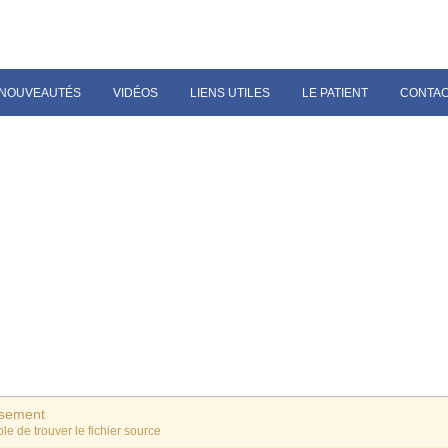
NOUVEAUTÉS
VIDÉOS
LIENS UTILES
LE PATIENT
CONTA
ssement
le de trouver le fichier source