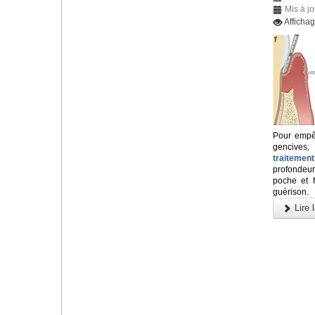
Mis à j
Afficha
Pour empê
gencive
traitemen
profondeu
poche et f
guérison.
Lire l