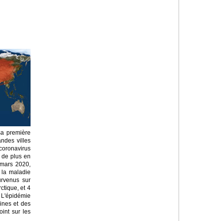
sa première
ndes villes
coronavirus
 de plus en
 mars 2020,
 la maladie
urvenus sur
ctique, et 4
 L'épidémie
ines et des
oint sur les