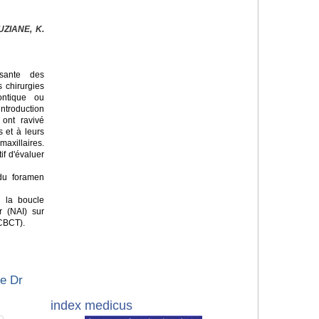
ZIANE, K.
sante des
s chirurgies
ontique ou
introduction
 ont ravivé
s et à leurs
axillaires.
if d'évaluer
 du foramen
 la boucle
r (NAI) sur
(CBCT).
le Dr
index medicus