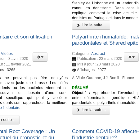
Stanley de Lisbonne est un leader d'o
connu en dentisterie. Dans cette in
explique comment la crise actuelle 
dentistes au Portugal et dans le monde.
Lire la suite...
entaire et son utilisation
Polyarthrite rhumatoïde, mal
parodontales et Shared epit
:
Vidéos
Catégorie :
Abstract
ion : 3 avril 2020
Publication : 23 mars 2020
ur : 11 février 2021
Mis à jour : 23 mars 2020
ges : 3265
Affichages : 2077
s ne peuvent pas être nettoyées
A. Viale-Garonne, J.J. Bonfil - France
ent avec juste une brosse. Les côtés
 dents où les bactéries viennent se
RÉSUMÉ
souvent ont besoin d'une sorte
Objectif :
Appréhender l’éventuel pa
ent spécifique qui peut y accéder.
entre détermination génétique HL
s dents sont rapprochées, la meilleure
parodontale et polyarthrite rhumatoïde.
le fil dentaire
.
Lire la suite...
a suite...
ntal Root Coverage : Un
Comment COVID-19 affecte-t
ctuel du pronostic et du
l'industrie dentaire?