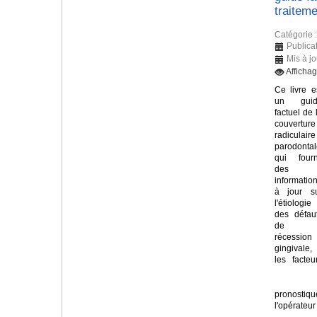
traiteme
Catégorie 
Publica
Mis à j
Afficha
Ce livre e
un guid
factuel de 
couverture
radiculaire
parodontal
qui fourn
des
informatio
à jour s
l'étiologie
des défau
de
récession
gingivale,
les facteu
pronostiq
l'opérateur