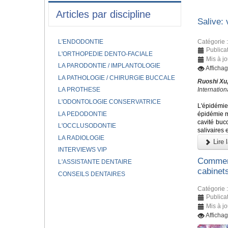
Articles par discipline
Salive: 
Catégorie 
L'ENDODONTIE
Publica
L'ORTHOPEDIE DENTO-FACIALE
Mis à jo
LA PARODONTIE / IMPLANTOLOGIE
Afficha
LA PATHOLOGIE / CHIRURGIE BUCCALE
Ruoshi Xu
Internation
LA PROTHESE
L'ODONTOLOGIE CONSERVATRICE
L'épidémie
LA PEDODONTIE
épidémie m
cavité buc
L'OCCLUSODONTIE
salivaires
LA RADIOLOGIE
Lire l
INTERVIEWS VIP
Comment
L'ASSISTANTE DENTAIRE
cabinet
CONSEILS DENTAIRES
Catégorie 
Publicat
Mis à jo
Afficha