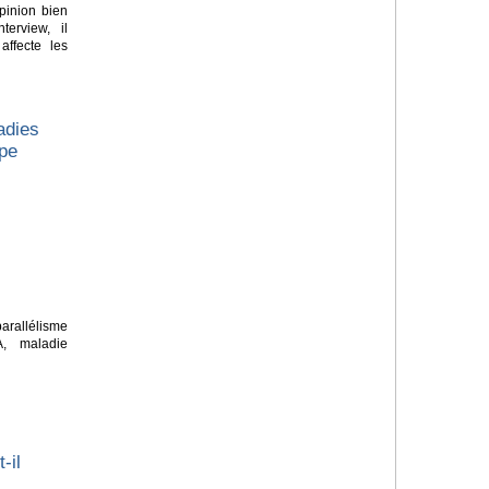
pinion bien
terview, il
affecte les
adies
ope
rallélisme
A, maladie
-il