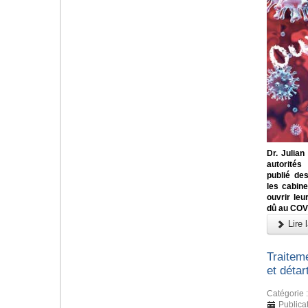
Dr. Julian
autorités
publié des
les cabin
ouvrir leu
dû au COV
Lire l
Traitem
et détar
Catégorie 
Publicat