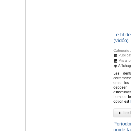
Le fil d
(vidéo)
Catégorie 
Publicat
Mis à jo
Afficha
Les dent
correctem
entre les
déposer 
d'instrum
Lorsque le
option est
Lire l
Periodo
guide fa