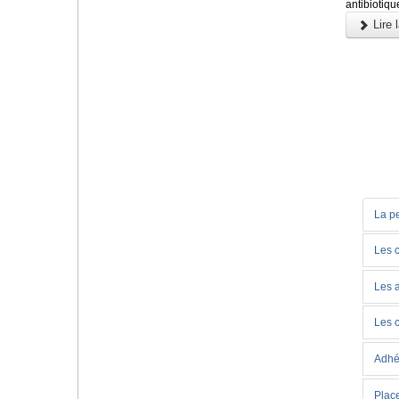
antibiotiqu
Lire l
La pe
Les c
Les 
Les 
Adhé
Place