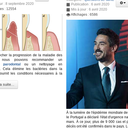
our : 8 septembre 2020
Publication : 6 avril 2020
ges : 12554
Mis à jour : 6 avril 2020
Affichages : 6586
cher la progression de la maladie des
s, nous pouvons recommander un
t parodontal
ou un nettoyage en
r. Cela élimine les bactéries dans la
ournit les conditions nécessaires à la
a suite...
À la lumière de l'épidémie mondiale d
le Portugal a déclaré l'état d'urgence na
mars. À ce jour, plus de 9 000 cas et 
décès ont été confirmés dans le pays. 