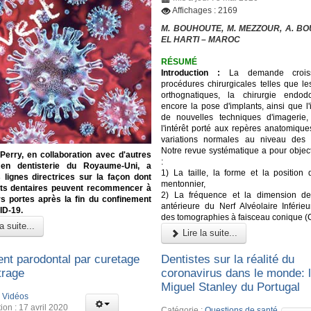
Affichages : 2169
M. BOUHOUTE, M. MEZZOUR, A. BOU
EL HARTI – MAROC
RÉSUMÉ
Introduction :
La demande crois
procédures chirurgicales telles que le
orthognatiques, la chirurgie endod
encore la pose d'implants, ainsi que l'
de nouvelles techniques d'imagerie,
l'intérêt porté aux repères anatomique
variations normales au niveau des m
Notre revue systématique a pour object
 Perry, en collaboration avec d'autres
:
 en dentisterie du Royaume-Uni, a
1) La taille, la forme et la position
 lignes directrices sur la façon dont
mentonnier,
ets dentaires peuvent recommencer à
2) La fréquence et la dimension de
rs portes après la fin du confinement
antérieure du Nerf Alvéolaire Inférieu
ID-19.
des tomographies à faisceau conique 
a suite...
Lire la suite...
ent parodontal par curetage
Dentistes sur la réalité du
trage
coronavirus dans le monde: 
Miguel Stanley du Portugal
:
Vidéos
ion : 17 avril 2020
Catégorie :
Questions de santé