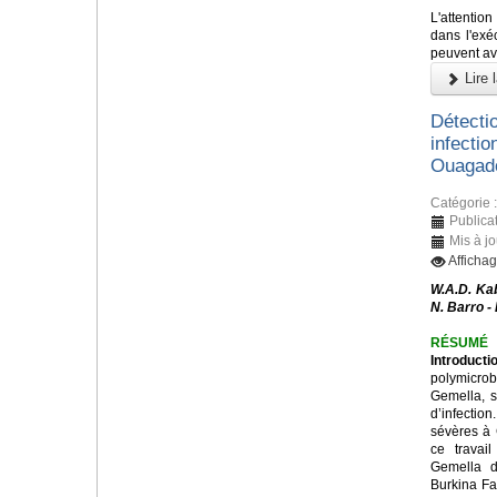
L'attentio
dans l'exé
peuvent avo
Lire l
Détecti
infecti
Ouagado
Catégorie 
Publica
Mis à j
Afficha
W.A.D. Kab
N. Barro -
RÉSUMÉ
Introducti
polymicr
Gemella, 
d’infecti
sévères à 
ce travail
Gemella d
Burkina Fas