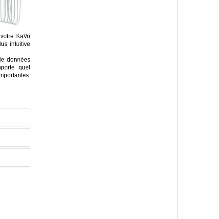
z votre KaVo
s intuitive
 de données
mporte quel
mportantes.