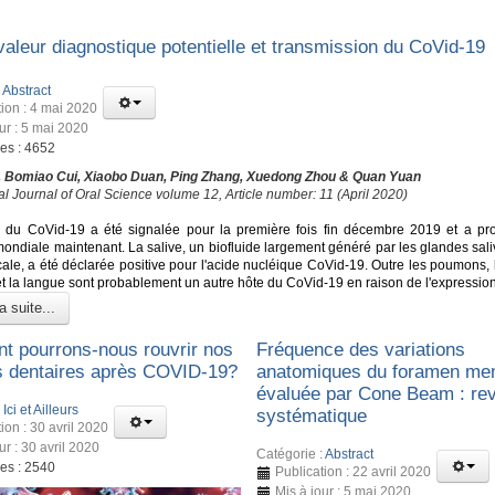
valeur diagnostique potentielle et transmission du CoVid-19
:
Abstract
tion : 4 mai 2020
ur : 5 mai 2020
ges : 4652
, Bomiao Cui, Xiaobo Duan, Ping Zhang, Xuedong Zhou & Quan Yuan
al Journal of Oral Science volume 12, Article number: 11 (April 2020)
 du CoVid-19 a été signalée pour la première fois fin décembre 2019 et a p
ondiale maintenant. La salive, un biofluide largement généré par les glandes sali
cale, a été déclarée positive pour l'acide nucléique CoVid-19. Outre les poumons,
 et la langue sont probablement un autre hôte du CoVid-19 en raison de l'expressio
a suite...
 pourrons-nous rouvrir nos
Fréquence des variations
s dentaires après COVID-19?
anatomiques du foramen men
évaluée par Cone Beam : re
:
Ici et Ailleurs
systématique
ion : 30 avril 2020
ur : 30 avril 2020
Catégorie :
Abstract
ges : 2540
Publication : 22 avril 2020
Mis à jour : 5 mai 2020