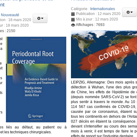
nt
Catégorie :
Internationales
Publication : 12 mars 2020
:
Nouveauté
Mis à jour : 12 mars 2020
tion : 18 mars 2020
Affichages : 7693
our : 18 mars 2020
ges : 2150
st
e
la
e
it
ns
LEIPZIG, Allemagne: Des mois après 
ur
détection à Wuhan, l'une des plus gra
de Chine, les effets de l'épidémie de 
ts
(depuis nommée SARS-CoV-2) se font
plus sentir à travers le monde. Au 10
114 567 cas confirmés de COVID-19,
causée par ce coronavirus, étaient s
rs
tous les continents en dehors de l'Antar
027 décès en étaient la conséquence.
devant s'intensifier au cours des sema
ues liés au défaut, au patient ou à
mois à venir, il est temps de faire le p
 et les techniques chirurgicales.
effets de report sur l'industrie dentaire.