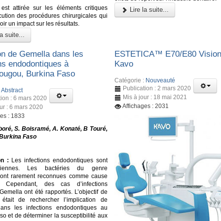
n est attirée sur les éléments critiques
Lire la suite...
cution des procédures chirurgicales qui
ir un impact sur les résultats.
a suite...
on de Gemella dans les
ESTETICA™️ E70/E80 Vision
ons endodontiques à
Kavo
ugou, Burkina Faso
Catégorie :
Nouveauté
Publication : 2 mars 2020
:
Abstract
Mis à jour : 18 mai 2021
tion : 6 mars 2020
Affichages : 2031
our : 6 mars 2020
ges : 1833
oré, S. Boisramé, A. Konaté, B Touré,
 Burkina Faso
on :
Les infections endodontiques sont
obiennes. Les bactéries du genre
sont rarement reconnues comme cause
on. Cependant, des cas d’infections
Gemella ont été rapportés. L’objectif de
 était de rechercher l’implication de
ans les infections endodontiques au
o et de déterminer la susceptibilité aux