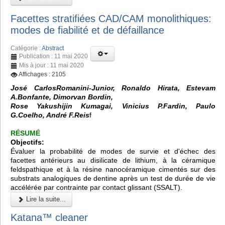
Facettes stratifiées CAD/CAM monolithiques:
modes de fiabilité et de défaillance
Catégorie :
Abstract
Publication : 11 mai 2020
Mis à jour : 11 mai 2020
Affichages : 2105
José CarlosRomanini-Junior, Ronaldo Hirata, Estevam
A.Bonfante, Dimorvan Bordin,
Rose Yakushijin Kumagai, Vinicius P.Fardin, Paulo
G.Coelho, André F.Reis
f
RÉSUMÉ
Objectifs:
Évaluer la probabilité de modes de survie et d'échec des
facettes antérieurs au disilicate de lithium, à la céramique
feldspathique et à la résine nanocéramique cimentés sur des
substrats analogiques de dentine après un test de durée de vie
accélérée par contrainte par contact glissant (SSALT).
Lire la suite...
Katana™ cleaner