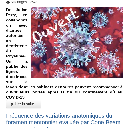
Affichages : 2543
Dr. Julian
Perry, en
collaborati
on avec
d'autres
autorités
en
dentisterie
du
Royaume-
Uni, a
publié des
lignes
directrices
sur la
façon dont les cabinets dentaires peuvent recommencer à
ouvrir leurs portes après la fin du confinement dû au
COVID-19.
Lire la suite...
Fréquence des variations anatomiques du
foramen mentonnier évaluée par Cone Beam