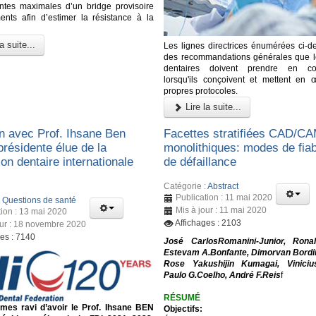
intes maximales d’un bridge provisoire
nts afin d’estimer la résistance à la
a suite...
Les lignes directrices énumérées ci-d
des recommandations générales que l
dentaires doivent prendre en con
lorsqu'ils conçoivent et mettent en 
propres protocoles.
Lire la suite...
en avec Prof. Ihsane Ben
Facettes stratifiées CAD/C
présidente élue de la
monolithiques: modes de fiabi
on dentaire internationale
de défaillance
Catégorie :
Abstract
Publication : 11 mai 2020
:
Questions de santé
Mis à jour : 11 mai 2020
tion : 13 mai 2020
Affichages : 2103
our : 18 novembre 2020
ges : 7140
José CarlosRomanini-Junior, Ronal
Estevam A.Bonfante, Dimorvan Bordi
Rose Yakushijin Kumagai, Vinicius
Paulo G.Coelho, André F.Reis
f
RÉSUMÉ
es ravi d’avoir le Prof. Ihsane BEN
Objectifs: