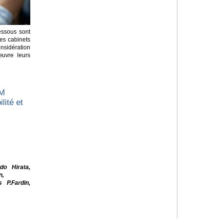
essous sont
es cabinets
sidération
œuvre leurs
AM
lité et
do Hirata,
n,
 P.Fardin,