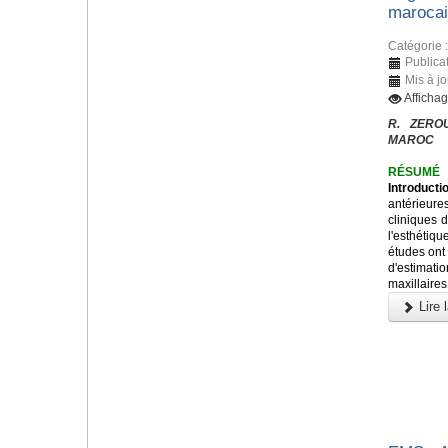
maroca
Catégorie 
Publicat
Mis à jo
Afficha
R. ZERO
MAROC
RÉSUMÉ
Introducti
antérieur
cliniques 
l'esthétiq
études ont
d'estimati
maxillaires
Lire l