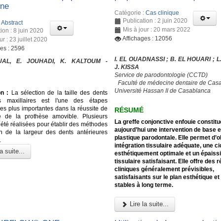
ine
Catégorie :
Cas clinique
Publication : 2 juin 2020
:
Abstract
Mis à jour : 20 mars 2022
ion : 8 juin 2020
Affichages : 12056
ur : 23 juillet 2020
ges : 2596
I. EL OUADNASSI ; B. EL HOUARI ; L
UAL, E. JOUHADI, K. KALTOUM -
J. KISSA
Service de parodontologie (CCTD)
Faculté de médecine dentaire de Cas
Université Hassan II de Casablanca
on :
La sélection de la taille des dents
es maxillaires est l'une des étapes
des plus importantes dans la réussite de
RÉSUMÉ
ue de la prothèse amovible. Plusieurs
La greffe conjonctive enfouie constitu
 été réalisées pour établir des méthodes
aujourd’hui une intervention de base e
on de la largeur des dents antérieures
plastique parodontale. Elle permet d’o
.
intégration tissulaire adéquate, une ci
a suite...
esthétiquement optimale et un épais
tissulaire satisfaisant. Elle offre des 
cliniques généralement prévisibles,
satisfaisants sur le plan esthétique et
stables à long terme.
Lire la suite...