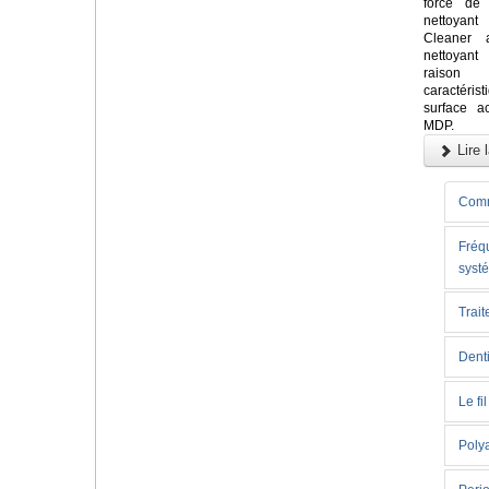
force de 
nettoya
Cleaner 
nettoyan
raiso
caractér
surface a
MDP.
Lire l
Comm
Fréq
syst
Trait
Denti
Le fi
Poly