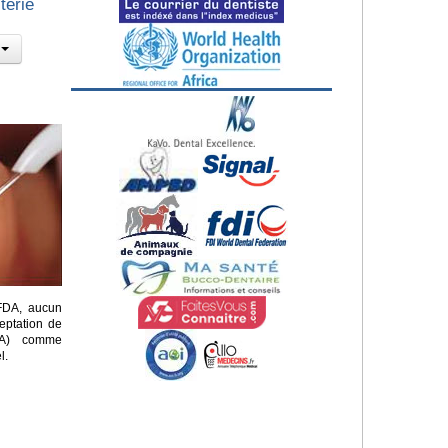
terie
 FDA, aucun
eptation de
ADA) comme
l.