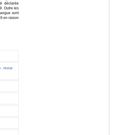
té déclarée
9. Outre les
langue sont
9 en raison
 : revue