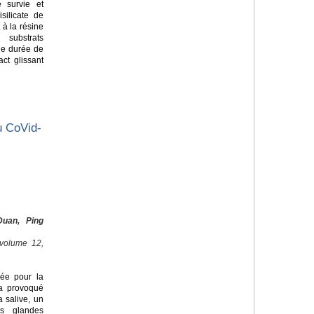
 survie et
silicate de
 à la résine
substrats
de durée de
ct glissant
u CoVid-
uan, Ping
 volume 12,
lée pour la
 a provoqué
 salive, un
es glandes