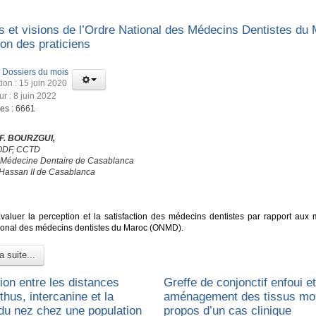
s et visions de l’Ordre National des Médecins Dentistes du 
ion des praticiens
:
Dossiers du mois
ion : 15 juin 2020
ur : 8 juin 2022
ges : 6661
 F. BOURZGUI,
’ODF, CCTD
 Médecine Dentaire de Casablanca
 Hassan II de Casablanca
aluer la perception et la satisfaction des médecins dentistes par rapport aux 
tional des médecins dentistes du Maroc (ONMD).
a suite...
ion entre les distances
Greffe de conjonctif enfoui e
thus, intercanine et la
aménagement des tissus mo
 du nez chez une population
propos d’un cas clinique