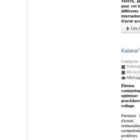
YAHYA, pr
pour cet i
différents
internati
d’avoir ac
Lire l
Katana
Catégorie 
Publica
Mis à jo
Afficha
Élim
contamin
optimi
procéd
collage.
Pendant 
d'essa
restaurati
contamin
protéines 