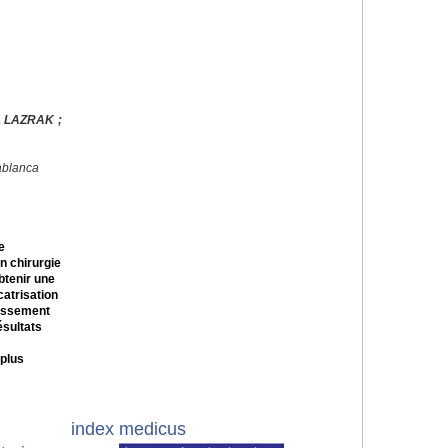
. LAZRAK ;
ablanca
e
n chirurgie
btenir une
catrisation
sissement
résultats
 plus
index medicus