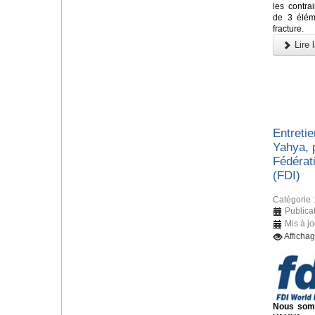
les contra
de 3 éléme
fracture.
Lire l
Entreti
Yahya, 
Fédérati
(FDI)
Catégorie 
Publica
Mis à j
Afficha
Nous somm