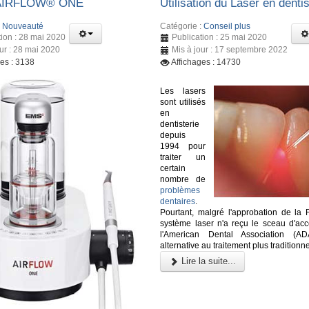
 AIRFLOW® ONE
Utilisation du Laser en dentis
:
Nouveauté
Catégorie :
Conseil plus
tion : 28 mai 2020
Publication : 25 mai 2020
our : 28 mai 2020
Mis à jour : 17 septembre 2022
ges : 3138
Affichages : 14730
Les lasers
sont utilisés
en
dentisterie
depuis
1994 pour
traiter un
certain
nombre de
problèmes
dentaires
.
Pourtant, malgré l'approbation de la
système laser n'a reçu le sceau d'acc
l'American Dental Association (
alternative au traitement plus traditionne
Lire la suite...