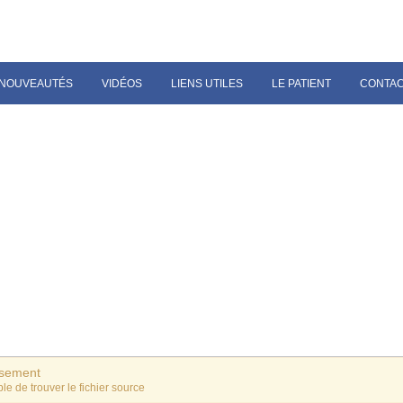
NOUVEAUTÉS
VIDÉOS
LIENS UTILES
LE PATIENT
CONTA
ssement
le de trouver le fichier source