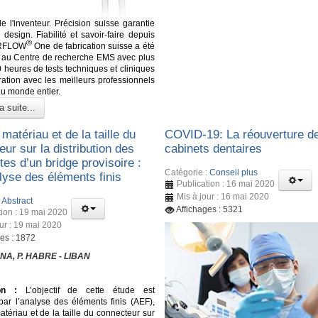
de l'inventeur. Précision suisse garantie
design. Fiabilité et savoir-faire depuis
®
IRFLOW
One de fabrication suisse a été
 au Centre de recherche EMS avec plus
 heures de tests techniques et cliniques
ration avec les meilleurs professionnels
du monde entier.
a suite...
 matériau et de la taille du
COVID-19: La réouverture d
ur sur la distribution des
cabinets dentaires
tes d’un bridge provisoire :
Catégorie :
Conseil plus
lyse des éléments finis
Publication : 16 mai 2020
Mis à jour : 16 mai 2020
:
Abstract
Affichages : 5321
tion : 19 mai 2020
our : 19 mai 2020
ges : 1872
NA, P. HABRE - LIBAN
on :
L’objectif de cette étude est
 par l’analyse des éléments finis (AEF),
matériau et de la taille du connecteur sur