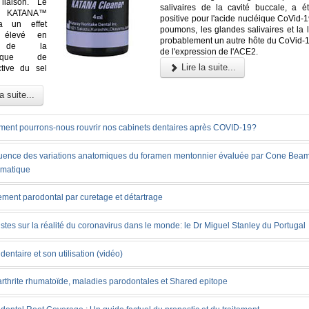
liaison. Le
salivaires de la cavité buccale, a é
nt KATANA™
positive pour l'acide nucléique CoVid-1
a un effet
poumons, les glandes salivaires et la 
t élevé en
probablement un autre hôte du CoVid-1
n de la
de l'expression de l'ACE2.
istique de
Lire la suite...
ctive du sel
a suite...
ent pourrons-nous rouvrir nos cabinets dentaires après COVID-19?
uence des variations anatomiques du foramen mentonnier évaluée par Cone Beam
ématique
ement parodontal par curetage et détartrage
stes sur la réalité du coronavirus dans le monde: le Dr Miguel Stanley du Portugal
l dentaire et son utilisation (vidéo)
arthrite rhumatoïde, maladies parodontales et Shared epitope