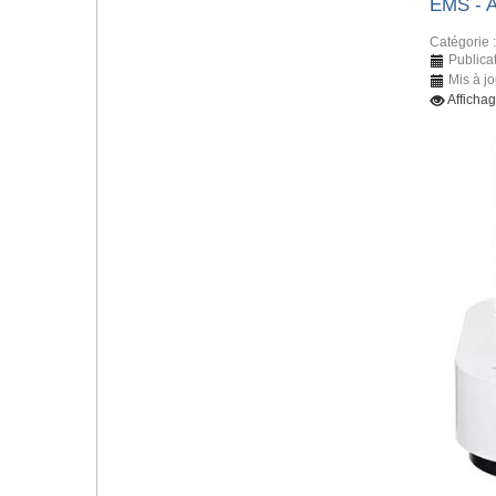
EMS -
Catégorie 
Publica
Mis à j
Afficha