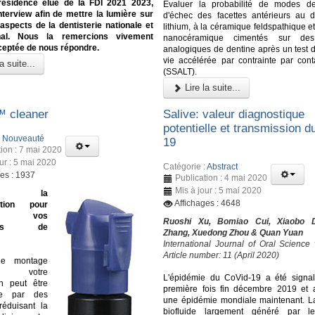
ésidence élue de la FDI 2021 2023,
Évaluer la probabilité de modes de
nterview afin de mettre la lumière sur
d'échec des facettes antérieurs au di
 aspects de la dentisterie nationale et
lithium, à la céramique feldspathique et
onal. Nous la remercions vivement
nanocéramique cimentés sur des 
ceptée de nous répondre.
analogiques de dentine après un test 
vie accélérée par contrainte par conta
a suite...
(SSALT).
Lire la suite...
™ cleaner
Salive: valeur diagnostique
potentielle et transmission d
:
Nouveauté
19
tion : 7 mai 2020
ur : 5 mai 2020
Catégorie :
Abstract
ges : 1937
Publication : 4 mai 2020
Mis à jour : 5 mai 2020
ine la
Affichages : 4648
ation pour
ser vos
Ruoshi Xu, Bomiao Cui, Xiaobo D
ures de
Zhang, Xuedong Zhou & Quan Yuan
International Journal of Oral Science
Article number: 11 (April 2020)
le montage
i, votre
L'épidémie du CoVid-19 a été signa
on peut être
première fois fin décembre 2019 et
ée par des
une épidémie mondiale maintenant. La
réduisant la
biofluide largement généré par l