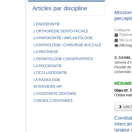
Articles par discipline
Mission
percept
L'ENDODONTIE
Catégorie 
L'ORTHOPEDIE DENTO-FACIALE
Publicat
LA PARODONTIE / IMPLANTOLOGIE
Mis à jo
LA PATHOLOGIE / CHIRURGIE BUCCALE
Afficha
LA PROTHESE
S. SAHIM,
L'ODONTOLOGIE CONSERVATRICE
Service d
LA PEDODONTIE
Faculté de
Université
L'OCCLUSODONTIE
LA RADIOLOGIE
RÉSUMÉ
INTERVIEWS VIP
Objectif:
Év
L'ASSISTANTE DENTAIRE
l’Ordre na
CONSEILS DENTAIRES
Lire l
Corrélat
intercan
largeur