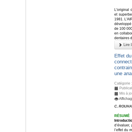
L'original 
et superbe 
1981. L'A
développé
de 100 000
en collabo
dentaires 
Lire l
Effet du
connecte
contrain
une ana
Catégorie 
Publica
Mis à j
Afficha
C. ROUHA
RÉSUMÉ
Introducti
d’évaluer,
l’effet du 