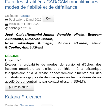
Facettes stratifiées CAD/CAM monolithiques:
modes de fiabilité et de défaillance
Catégorie :
Abstract
Publication : 11 mai 2020
Mis à jour : 11 mai 2020
Affichages : 2106
José CarlosRomanini-Junior, Ronaldo Hirata, Estevam
A.Bonfante, Dimorvan Bordin,
Rose Yakushijin Kumagai, Vinicius P.Fardin, Paulo
G.Coelho, André F.Reis
f
RÉSUMÉ
Objectifs:
Évaluer la probabilité de modes de survie et d'échec des
facettes antérieurs au disilicate de lithium, à la céramique
feldspathique et à la résine nanocéramique cimentés sur des
substrats analogiques de dentine après un test de durée de vie
accélérée par contrainte par contact glissant (SSALT).
Lire la suite...
Katana™ cleaner
Catégorie :
Nouveauté