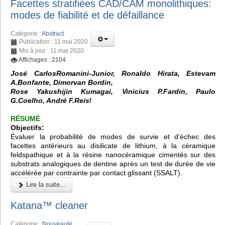
Facettes stratifiées CAD/CAM monolithiques:
modes de fiabilité et de défaillance
Catégorie :
Abstract
Publication : 11 mai 2020
Mis à jour : 11 mai 2020
Affichages : 2104
José CarlosRomanini-Junior, Ronaldo Hirata, Estevam
A.Bonfante, Dimorvan Bordin,
Rose Yakushijin Kumagai, Vinicius P.Fardin, Paulo
G.Coelho, André F.Reis
f
RÉSUMÉ
Objectifs:
Évaluer la probabilité de modes de survie et d'échec des
facettes antérieurs au disilicate de lithium, à la céramique
feldspathique et à la résine nanocéramique cimentés sur des
substrats analogiques de dentine après un test de durée de vie
accélérée par contrainte par contact glissant (SSALT).
Lire la suite...
Katana™ cleaner
Catégorie :
Nouveauté